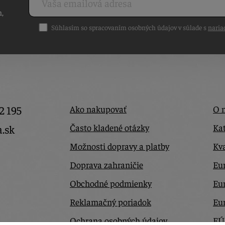
h,
Súhlasím so spracovaním osobných údajov v súlade s
naria
2 195
Ako nakupovať
O 
Často kladené otázky
Kat
a.sk
Možnosti dopravy a platby
Kva
Doprava zahraničie
Eur
Obchodné podmienky
Eu
Reklamačný poriadok
Eu
Ochrana osobných údajov
EÚ