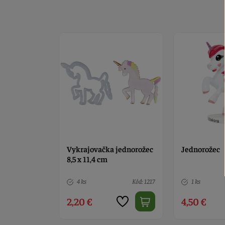
 jednorožec
Jednorožec
Jednorožec f
dekorácia na
Kód: 1217
1 ks
Kód: 482
5 ks
4,50 €
5,40 €