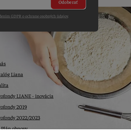
Odoberať
dením GDPR o ochrane osobných údajov
.
nás
alóg Liana
lita
ofondy LIANE - inovácia
rofondy 2019
rofondy 2022/2023
 Plán obnovy