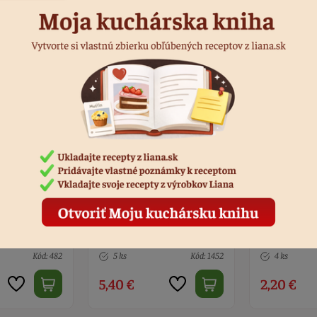
arebný -
Vykrajovačka jednorožec
Jednorožec
 tortu
8,5 x 11,4 cm
Kód: 1452
4 ks
Kód: 1217
1 ks
2,20 €
4,50 €