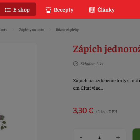
E-shop
Recepty
Články
tortu
Zápichy na tortu
Rôzne zápichy
Zápich jednoro
Skladom 3 ks
Zápich na ozdobenie torty s motí
cm
Čítať viac…
3,30 €
/ 1 ks s DPH
-
+