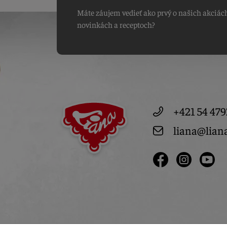
Máte záujem vedieť ako prvý o našich akciác
novinkách a receptoch?
+421 54 479
liana@lian