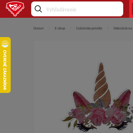
Domov
E-shop
Cukrárske potreby
Dekorácie na 