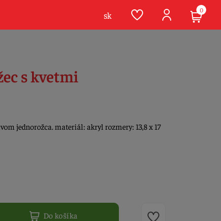
0
sk
žec s kvetmi
vom jednorožca. materiál: akryl rozmery: 13,8 x 17
Do košíka