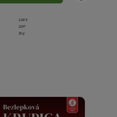
2,68 €
3297
50 g