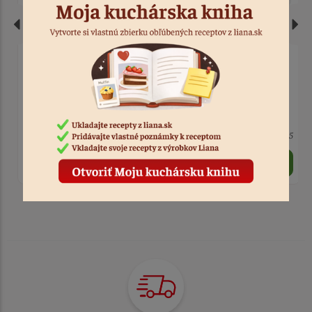
Girlanda balóny bielo-
Girlanda balóny ružovo-
ružové Bride to be
zlaté 148 ks
6 ks
Kód: 2325
4 ks
Kód: 2323
7,30 €
17,90 €