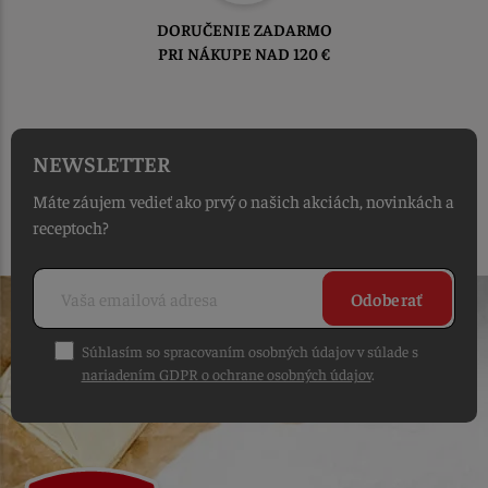
TOVAR ODOSIELAME
DO 1-2 PRACOVNÝCH DNÍ
OD PRIJATIA OBJEDNÁVKY
NEWSLETTER
Máte záujem vedieť ako prvý o našich akciách, novinkách a
receptoch?
Odoberať
Súhlasím so spracovaním osobných údajov v súlade s
nariadením GDPR o ochrane osobných údajov
.