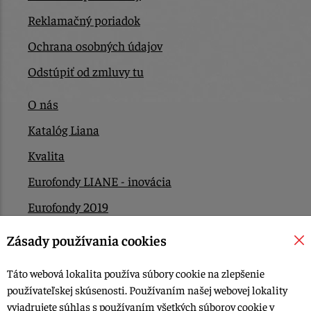
Reklamačný poriadok
Ochrana osobných údajov
Odstúpiť od zmluvy tu
O nás
Katalóg Liana
Kvalita
Eurofondy LIANE - inovácia
Eurofondy 2019
Eurofondy 2022/2023
Zásady používania cookies
EÚ Plán obnovy
Táto webová lokalita používa súbory cookie na zlepšenie
Kontakt
používateľskej skúsenosti. Používaním našej webovej lokality
vyjadrujete súhlas s používaním všetkých súborov cookie v