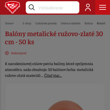
Domov
E-shop
Cukrárske potreby
Oslavy a výzdoba
Balóny
Klasické 
Balóny metalické ružovo-zlaté 30
cm - 50 ks
Nedostupné
K narodeninovej oslave patria balóny, ktoré spríjemnia
atmosféru. sada obsahuje: 50 balónov farba: metalická
ružovo-zlatá materiál:…
Čítať viac…