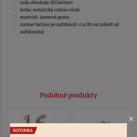
sada obsahuje: 50 balónov
farba: metalická ružovo-zlatá
materiál: latexová guma
rozmer balóna po nafúknutí: cca 30 cm (záleží od
nafúknutia)
Podobné produkty