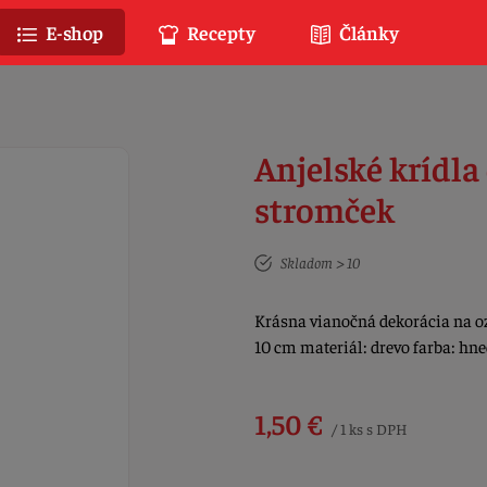
E-shop
Recepty
Články
Anjelské krídla
stromček
Skladom > 10
Krásna vianočná dekorácia na ozd
10 cm materiál: drevo farba: hn
1,50 €
/ 1 ks s DPH