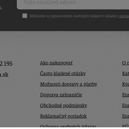
h,
Súhlasím so spracovaním osobných údajov v súlade s
naria
2 195
Ako nakupovať
O 
Často kladené otázky
Kat
a.sk
Možnosti dopravy a platby
Kva
Doprava zahraničie
Eur
Obchodné podmienky
Eu
Reklamačný poriadok
Eu
Ochrana osobných údajov
EÚ