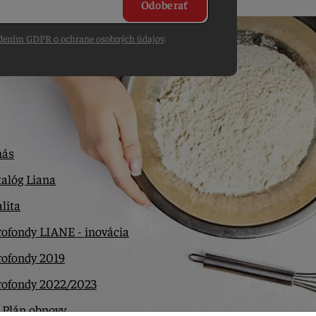
Odoberať
dením GDPR o ochrane osobných údajov
.
nás
alóg Liana
lita
ofondy LIANE - inovácia
rofondy 2019
rofondy 2022/2023
 Plán obnovy