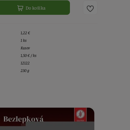
Do košíka
1,22 €
1 ks
Kusov
1,50 € / ks
12122
230 g