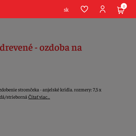
0
sk
 drevené - ozdoba na
obenie stromčeka - anjelské krídla. rozmery: 7,5 x
edá/strieborná
Čítať viac…