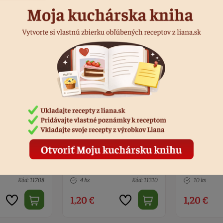
borný s
Venček červený s
Venček stri
na zavesenie
vetvičkou I na zavesenie
vetvičkou I
Kód: 11310
10 ks
Kód: 6045
8 ks
1,20 €
1,20 €