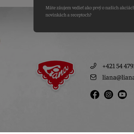
Máte záujem vedieť ako prvý o našich akciác
novinkách a receptoch?
+421 54 479
liana@lian