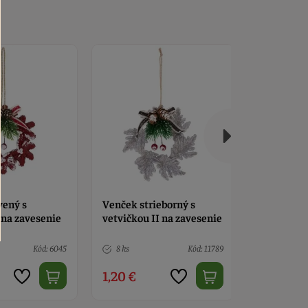
eborný s
Venček červený s
Vykrajova
I na zavesenie
vetvičkou II na zavesenie
Kód: 11789
> 10
Kód: 12545
> 10
1,20 €
1,40 €