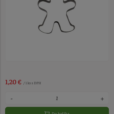
1,20 €
/ 1 ks s DPH
-
+
Do košíka