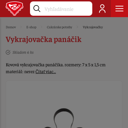
Domov
E-shop
Cukrárske potreby
Vykrajovačky
Vykrajovačka panáčik
Skladom 6 ks
Kovová vykrajovačka panáčika. rozmery: 7 x 5 x 1,5 cm
materiál: nerez
Čítať viac…