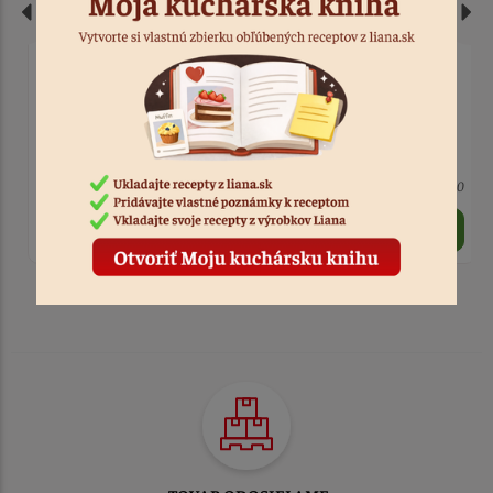
Vykrajovačka ponožka
Vykrajovačka Mikuláš
nerez
nerez
9 ks
Kód: 3891
> 10
Kód: 3890
1,20 €
1,30 €