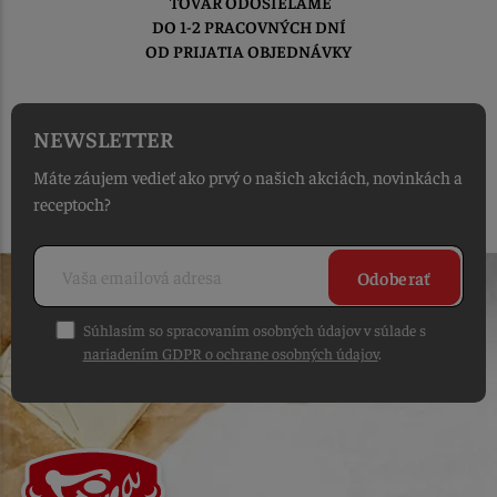
TOVAR ODOSIELAME
DO 1-2 PRACOVNÝCH DNÍ
OD PRIJATIA OBJEDNÁVKY
NEWSLETTER
Máte záujem vedieť ako prvý o našich akciách, novinkách a
receptoch?
Odoberať
Súhlasím so spracovaním osobných údajov v súlade s
nariadením GDPR o ochrane osobných údajov
.