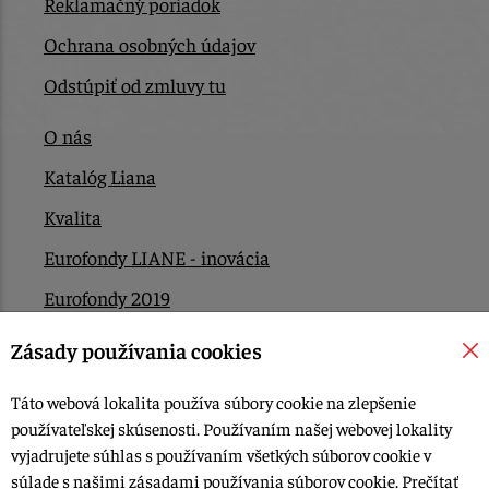
Reklamačný poriadok
Ochrana osobných údajov
Odstúpiť od zmluvy tu
O nás
Katalóg Liana
Kvalita
Eurofondy LIANE - inovácia
Eurofondy 2019
Eurofondy 2022/2023
Zásady používania cookies
EÚ Plán obnovy
Táto webová lokalita používa súbory cookie na zlepšenie
Kontakt
používateľskej skúsenosti. Používaním našej webovej lokality
vyjadrujete súhlas s používaním všetkých súborov cookie v
súlade s našimi zásadami používania súborov cookie.
Prečítať
© 2015-2026, LIANA GOLIAŠ s.r.o. všetky práva vyhradené.