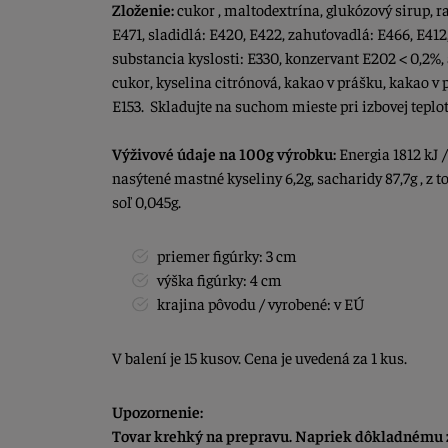
Zloženie:
cukor , maltodextrína, glukózový sirup, r
E471, sladidlá: E420, E422, zahuťovadlá: E466, E412
substancia kyslosti: E330, konzervant E202 < 0,2%
cukor, kyselina citrónová, kakao v prášku, kakao v 
E153. Skladujte na suchom mieste pri izbovej teplo
Výživové údaje na 100g výrobku:
Energia 1812 kJ /
nasýtené mastné kyseliny 6,2g, sacharidy 87,7g , z to
soľ 0,045g.
priemer figúrky: 3 cm
výška figúrky: 4 cm
krajina pôvodu / vyrobené: v EÚ
V balení je 15 kusov. Cena je uvedená za 1 kus.
Upozornenie:
Tovar krehký na prepravu. Napriek dôkladnému z