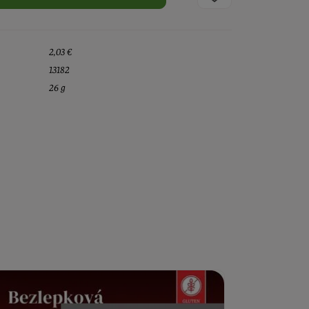
2,03 €
13182
26 g