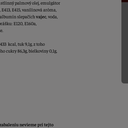
astlinný palmový olej, emulgátor
, E413, E415, vanilinová aróma,
, albumín slepačích
vajec
, voda,
prášku: E120, E160a,
te.
433 kcal, tuk 9,1g, z toho
ho cukry 86,3g, bielkoviny 0,1g,
abaleniu nevieme pri tejto