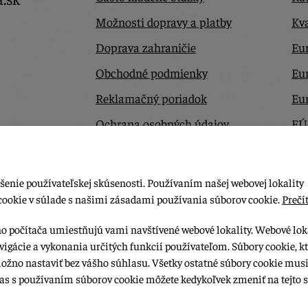
Možnosti dopravy a platby
Kva
Doprava zahraničie
Eur
Obchodné podmienky
Eu
Reklamačný poriadok
Eu
Ochrana osobných údajov
EÚ
Odstúpiť od zmluvy tu
Ko
šenie používateľskej skúsenosti. Používaním našej webovej lokality
cookie v súlade s našimi zásadami používania súborov cookie.
Prečít
ho počítača umiestňujú vami navštívené webové lokality. Webové lok
vigácie a vykonania určitých funkcií používateľom. Súbory cookie, k
možno nastaviť bez vášho súhlasu. Všetky ostatné súbory cookie musi
las s používaním súborov cookie môžete kedykoľvek zmeniť na tejto s