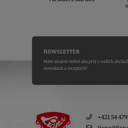
O
NEWSLETTER
Máte záujem vedieť ako prvý o našich akciác
novinkách a receptoch?
+421 54 479
liana@lian