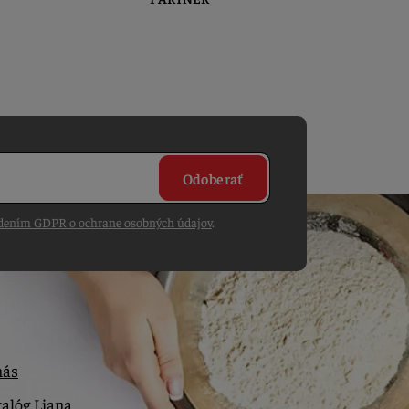
Odoberať
dením GDPR o ochrane osobných údajov
.
nás
alóg Liana