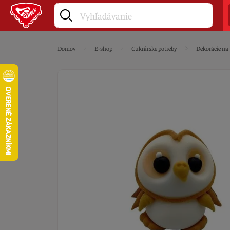
Domov
E-shop
Cukrárske potreby
Dekorácie na 