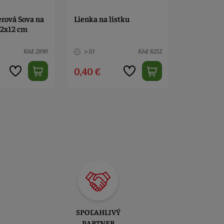
ístku
Taška papierová Sova na
Lienka na 
konári 26x32x12 cm
Kód: 8252
4 ks
Kód: 2890
> 10
1,20 €
0,40 €
SPOĽAHLIVÝ
PARTNER