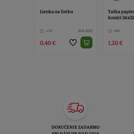
tku
Taška papierová Sova na
Lienka na lí
konári 26x32x12 cm
Kód: 8252
4 ks
Kód: 2890
> 10
1,20 €
0,40 €
DORUČENIE ZADARMO
PRI NÁKUPE NAD 120 €