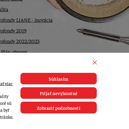
lita
ofondy LIANE - inovácia
rofondy 2019
rofondy 2022/2023
 Plán obnovy
ntakt
Súhlasím
ať viac
Prijať nevyhnutné
ality
toré sú
Zobraziť podrobnosti
a byť
tránke.