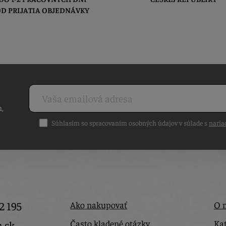
D PRIJATIA OBJEDNÁVKY
h,
Súhlasím so spracovaním osobných údajov v súlade s
naria
2 195
Ako nakupovať
O 
Často kladené otázky
Kat
a.sk