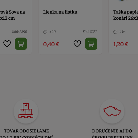
stku
Taška papierová Sova na
Lienka na l
konári 26x32x12 cm
Kód: 8252
4 ks
Kód: 2890
> 10
1,20 €
0,40 €
TOVAR ODOSIELAME
DORUČENIE AJ DO
DO 1-2 PRACOVNÝCH DNÍ
ČESKEJ REPUBLIKY