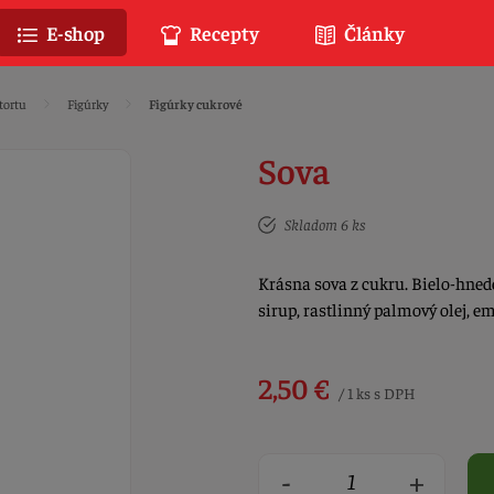
E-shop
Recepty
Články
tortu
Figúrky
Figúrky cukrové
Sova
Skladom 6 ks
Krásna sova z cukru. Bielo-hnede
sirup, rastlinný palmový olej, e
2,50 €
/ 1 ks s DPH
-
+