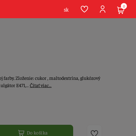
0
sk
j farby. Zloženie: cukor , maltodextrína, glukózový
mulgátor E471,…
Čítať viac…
Do košíka