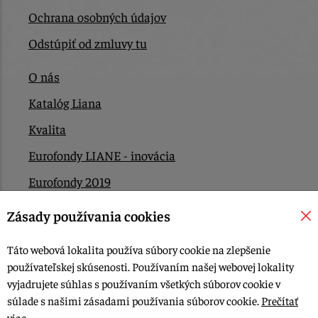
Ochrana osobných údajov
Odstúpiť od zmluvy tu
O nás
Katalóg Liana
Kvalita
Eurofondy LIANE - inovácia
Eurofondy 2019
Eurofondy 2022/2023
Zásady používania cookies
EÚ Plán obnovy
Táto webová lokalita používa súbory cookie na zlepšenie
Kontakt
používateľskej skúsenosti. Používaním našej webovej lokality
vyjadrujete súhlas s používaním všetkých súborov cookie v
súlade s našimi zásadami používania súborov cookie.
Prečítať
© 2015-2026, LIANA GOLIAŠ s.r.o. všetky práva vyhradené.
viac