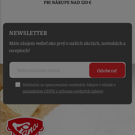
DO 1-2 PRACOVNÝCH DNÍ
OD PRIJATIA OBJEDNÁVKY
NEWSLETTER
Máte záujem vedieť ako prvý o našich akciách, novinkách a
receptoch?
Odoberať
Súhlasím so spracovaním osobných údajov v súlade s
nariadením GDPR o ochrane osobných údajov
.