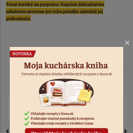
Tovar krehký na prepravu. Napriek dôkladnému
zabaleniu nevieme pri tejto položke zabrániť jej
poškodeniu.
Podobné produkty