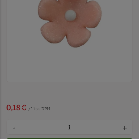
0,18 €
/ 1 ks s DPH
-
+