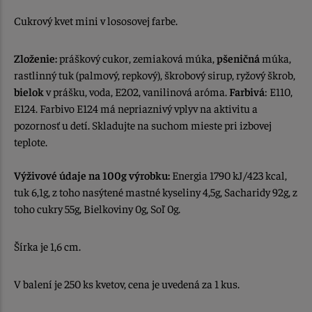
Cukrový kvet mini v lososovej farbe.
Zloženie:
práškový cukor, zemiaková múka,
pšeničná
múka,
rastlinný tuk (palmový, repkový), škrobový sirup, ryžový škrob,
bielok
v prášku, voda, E202, vanilinová aróma.
Farbivá
: E110,
E124. Farbivo E124 má nepriaznivý vplyv na aktivitu a
pozornosť u detí. Skladujte na suchom mieste pri izbovej
teplote.
Výživové údaje na 100g výrobku:
Energia 1790 kJ/423 kcal,
tuk 6,1g, z toho nasýtené mastné kyseliny 4,5g, Sacharidy 92g, z
toho cukry 55g, Bielkoviny 0g, Soľ 0g.
Šírka je 1,6 cm.
V balení je 250 ks kvetov, cena je uvedená za 1 kus.