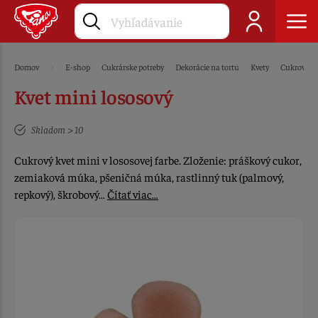
Domov
E-shop
Cukrárske potreby
Dekorácie na tortu
Kvety
Cukrové
Kvet mini lososový
Skladom > 10
Cukrový kvet mini v lososovej farbe. Zloženie: práškový cukor,
zemiaková múka, pšeničná múka, rastlinný tuk (palmový,
repkový), škrobový…
Čítať viac…