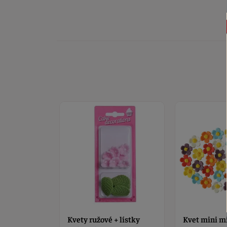
+ lístky
Kvet mini mix 36 ks
Kvety ružové