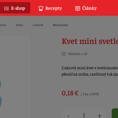
E-shop
Recepty
Články
tortu
Kvety
Cukrové
Mini kvety
Kvet mini svet
Skladom > 10
Cukrový mini kvet v svetlomodre
pšeničná múka, rastlinný tuk (p
0,18 €
/ 1 ks s DPH
-
+