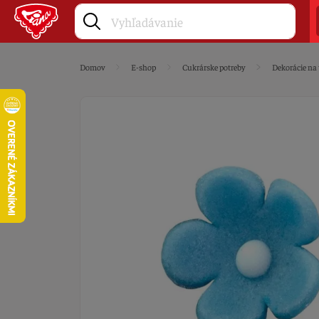
Domov
E-shop
Cukrárske potreby
Dekorácie na 