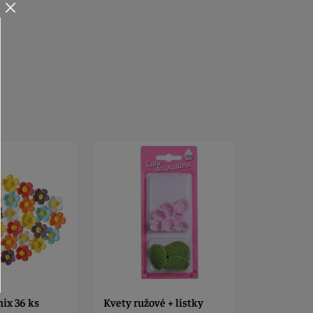
é + lístky
Kvet mini mix 36 ks
Kvety ružo