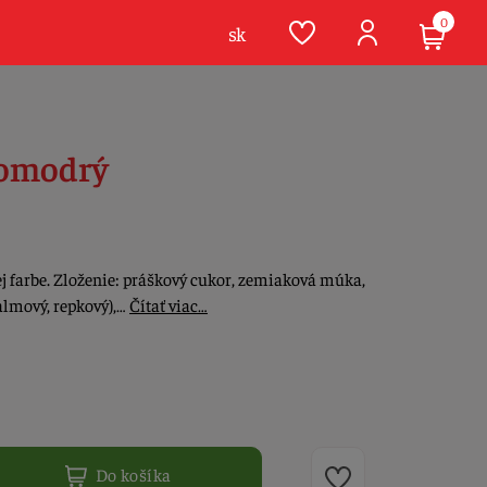
0
sk
lomodrý
j farbe. Zloženie: práškový cukor, zemiaková múka,
almový, repkový),…
Čítať viac…
Do košíka