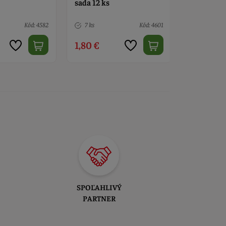
sada 12 ks
Kód: 4601
2 ks
Kód: 4582
7 ks
4,90 €
1,80 €
SPOĽAHLIVÝ
PARTNER