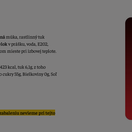
čná
múka, rastlinný tuk
elok
v prášku, voda, E202,
hom mieste pri izbovej teplote.
423 kcal, tuk 6,1g, z toho
 cukry 55g, Bielkoviny 0g, Soľ
abaleniu nevieme pri tejto