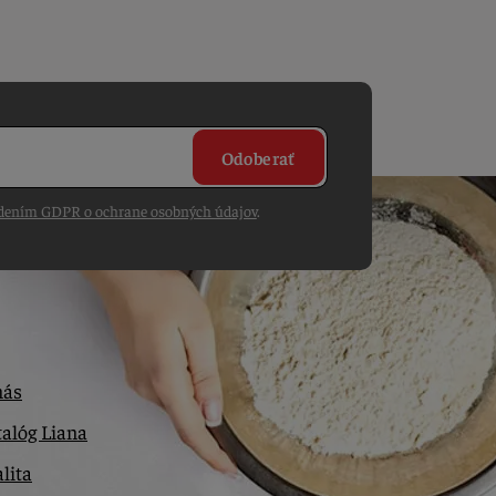
Odoberať
dením GDPR o ochrane osobných údajov
.
nás
alóg Liana
lita