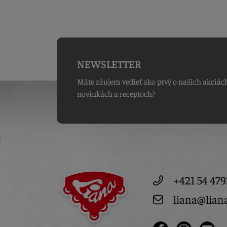
NEWSLETTER
Máte záujem vedieť ako prvý o našich akciác
novinkách a receptoch?
+421 54 479
liana@lian