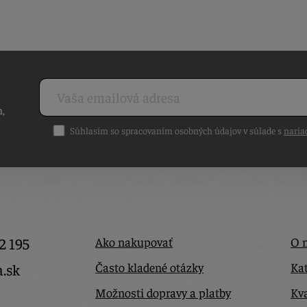
h,
Súhlasím so spracovaním osobných údajov v súlade s
naria
2 195
Ako nakupovať
O 
Často kladené otázky
Kat
a.sk
Možnosti dopravy a platby
Kva