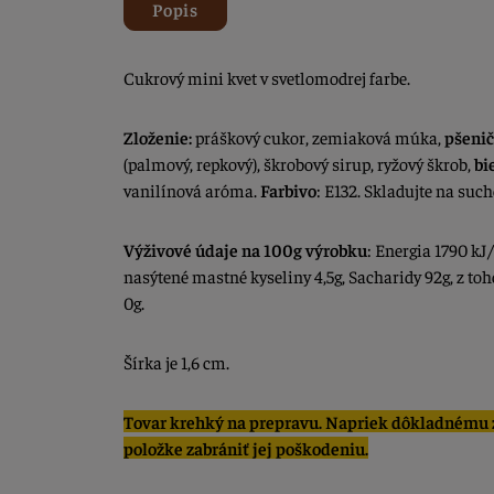
Popis
Cukrový mini kvet v svetlomodrej farbe.
Zloženie:
práškový cukor, zemiaková múka,
pšeni
(palmový, repkový), škrobový sirup, ryžový škrob,
bi
vanilínová aróma.
Farbivo
: E132. Skladujte na suc
Výživové údaje na 100g výrobku
: Energia 1790 kJ/
nasýtené mastné kyseliny 4,5g, Sacharidy 92g, z toho
0g.
Šírka je 1,6 cm.
Tovar krehký na prepravu. Napriek dôkladnému z
položke zabrániť jej poškodeniu.