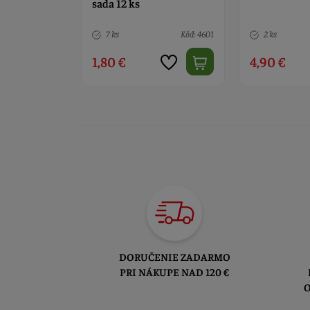
sada 12 ks
Kód: 4601
2 ks
Kód: 4582
7 ks
4,90 €
1,80 €
DORUČENIE ZADARMO
PRI NÁKUPE NAD 120 €
O