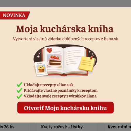
Podobné produkty
 + lístky
Kvet mini mix 36 ks
Kvety ružov