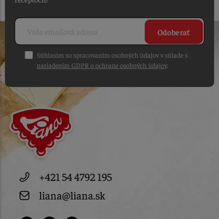
Odoberať
Súhlasím so spracovaním osobných údajov v súlade s
nariadením GDPR o ochrane osobných údajov
.
+421 54 4792 195
liana@liana.sk