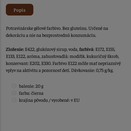
Popis
Potravinárske gélové farbivo. Bez gluteínu. Určené na
dekoráciu a nie na bezprostrednú konzumáciu.
Zloženie:
E422, glukózový sirup, voda,
farbivá
: E172, E155,
E133, E122, aróma, zahusťovadlá: modifik. kukuričný škrob,
konzervant: E202, E330. Farbivo E122 môže mať nepriaznivý
vplyv na aktivitu a pozornosť detí. Dávkovanie: 0,75 g/kg.
balenie: 20 g
farba: čierna
krajina pôvodu / vyrobené: v EU