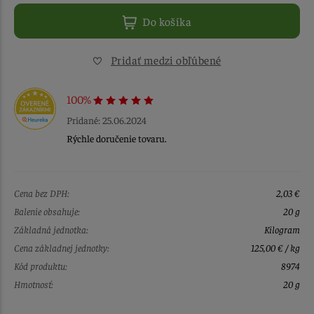
Do košíka
Pridať medzi obľúbené
100%
Pridané: 25.06.2024
Rýchle doručenie tovaru.
Cena bez DPH:
2,03 €
Balenie obsahuje:
20 g
Základná jednotka:
Kilogram
Cena základnej jednotky:
125,00 € / kg
Kód produktu:
8974
Hmotnosť:
20 g