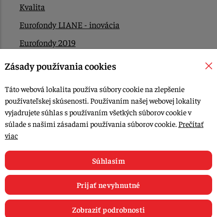
Kvalita
Eurofondy LIANE - inovácia
Eurofondy 2019
Eurofondy 2022/2023
Zásady používania cookies
EÚ Plán obnovy
Táto webová lokalita používa súbory cookie na zlepšenie
Kontakt
používateľskej skúsenosti. Používaním našej webovej lokality
vyjadrujete súhlas s používaním všetkých súborov cookie v
súlade s našimi zásadami používania súborov cookie.
Prečítať
© 2015-2026, LIANA GOLIAŠ s.r.o. všetky práva vyhradené.
viac
Upraviť nastavenia Cookies
Web dizajn: MARLOW DESIGN
Súhlasím
Prijať nevyhnutné
Zobraziť podrobnosti
0