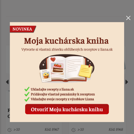
Podobné produkty
Farba gélová Food
Farba gélová Food
Colours pink 20g
Colours red 20g
> 10
Kód: 8968
> 10
Kód: 8969