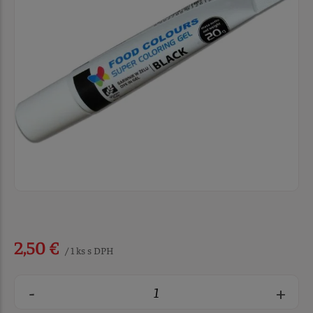
2,50 €
/ 1 ks s DPH
-
+