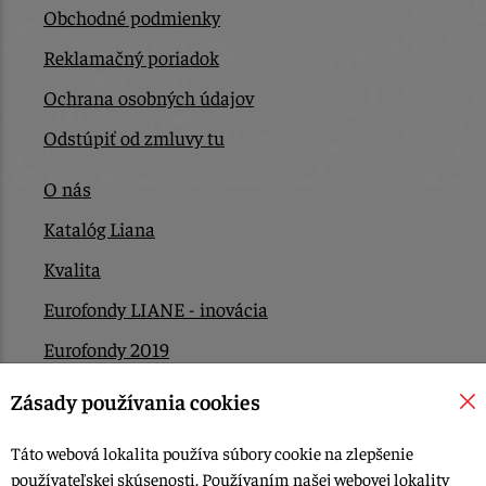
Obchodné podmienky
Reklamačný poriadok
Ochrana osobných údajov
Odstúpiť od zmluvy tu
O nás
Katalóg Liana
Kvalita
Eurofondy LIANE - inovácia
Eurofondy 2019
Eurofondy 2022/2023
Zásady používania cookies
EÚ Plán obnovy
Táto webová lokalita používa súbory cookie na zlepšenie
Kontakt
používateľskej skúsenosti. Používaním našej webovej lokality