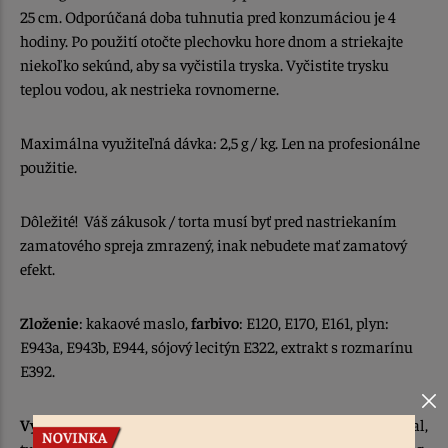
25 cm. Odporúčaná doba tuhnutia pred konzumáciou je 4
hodiny. Po použití otočte plechovku hore dnom a striekajte
niekoľko sekúnd, aby sa vyčistila tryska. Vyčistite trysku
teplou vodou, ak nestrieka rovnomerne.
Maximálna využiteľná dávka: 2,5 g / kg. Len na profesionálne
použitie.
Dôležité! Váš zákusok / torta musí byť pred nastriekaním
zamatového spreja zmrazený, inak nebudete mať zamatový
efekt.
Zloženie
: kakaové maslo,
farbivo
: E120, E170, E161, plyn:
E943a, E943b, E944, sójový lecitýn E322, extrakt s rozmarínu
E392.
Výživové údaje na 100g výrobku:
Energia 2835,1kJ/677,6 kcal,
tuk 75,2g, z toho nasýtené mastné kyseliny 43g, Sacharidy 0,2g,