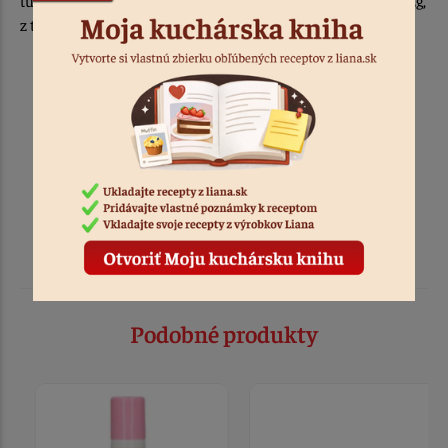
z toho cukry 0g, Proteiny 0,1g, Bielkoviny 0g, Soľ 0g.
objem: 100 ml
farba: červená
krajina pôvodu: EU
Podobné produkty