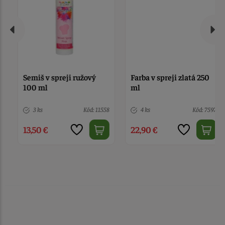
Semiš v spreji ružový
Farba v spreji zlatá 250
100 ml
ml
3 ks
Kód: 11558
4 ks
Kód: 7597
13,50 €
22,90 €