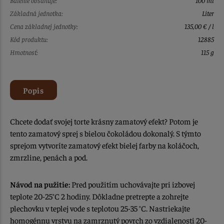
Základná jednotka:
Liter
Cena základnej jednotky:
135,00 € / l
Kód produktu:
12885
Hmotnosť:
115 g
Popis
Chcete dodať svojej torte krásny zamatový efekt? Potom je
tento zamatový sprej s bielou čokoládou dokonalý. S týmto
sprejom vytvoríte zamatový efekt bielej farby na koláčoch,
zmrzline, penách a pod.
Návod na pužitie:
Pred použitím uchovávajte pri izbovej
teplote 20-25°C 2 hodiny. Dôkladne pretrepte a zohrejte
plechovku v teplej vode s teplotou 25-35 °C. Nastriekajte
homogénnu vrstvu na zamrznutý povrch zo vzdialenosti 20-