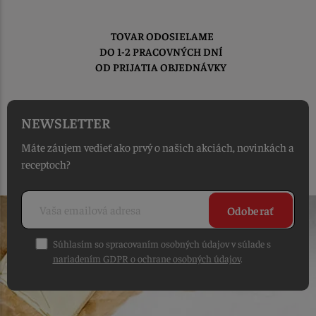
TOVAR ODOSIELAME
DO 1-2 PRACOVNÝCH DNÍ
OD PRIJATIA OBJEDNÁVKY
NEWSLETTER
Máte záujem vedieť ako prvý o našich akciách, novinkách a
receptoch?
Odoberať
Súhlasím so spracovaním osobných údajov v súlade s
nariadením GDPR o ochrane osobných údajov
.