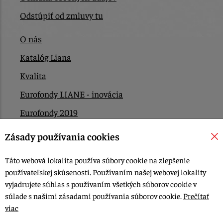
Odstúpiť od zmluvy tu
O nás
Katalóg Liana
Kvalita
Eurofondy LIANE - inovácia
Eurofondy 2019
Eurofondy 2022/2023
Zásady používania cookies
EÚ Plán obnovy
Táto webová lokalita používa súbory cookie na zlepšenie
Kontakt
používateľskej skúsenosti. Používaním našej webovej lokality
vyjadrujete súhlas s používaním všetkých súborov cookie v
súlade s našimi zásadami používania súborov cookie.
Prečítať
© 2015-2026, LIANA GOLIAŠ s.r.o. všetky práva vyhradené.
viac
Upraviť nastavenia Cookies