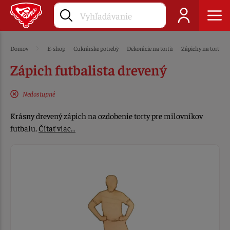
Domov
E-shop
Cukrárske potreby
Dekorácie na tortu
Zápichy na tortu
Zápich futbalista drevený
Nedostupné
Krásny drevený zápich na ozdobenie torty pre milovníkov
futbalu.
Čítať viac…