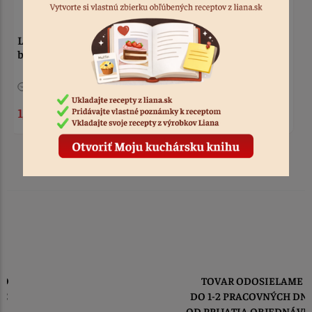
Zápich - futbalisti,
Zápich - Happy Birthday
bránka, lopta 6 ks
futbal
Nedostupné
Kód: 2104
> 10
Kód: 2105
2,10 €
3,00 €
TOVAR ODOSIELAME
DO 1-2 PRACOVNÝCH DNÍ
OD PRIJATIA OBJEDNÁVKY