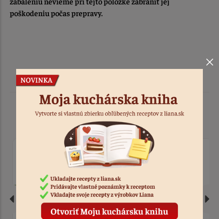
zabaleniu nevieme pri tejto položke zabrániť jej
poškodeniu počas prepravy.
Podobné produkty