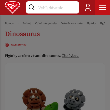
Domov
E-shop
Cukrárske potreby
Dekorácie na tortu
Figúrky
Figúrky
Dinosaurus
Nedostupné
Figúrky z cukru v tvare dinosaurov.
Čítať viac…