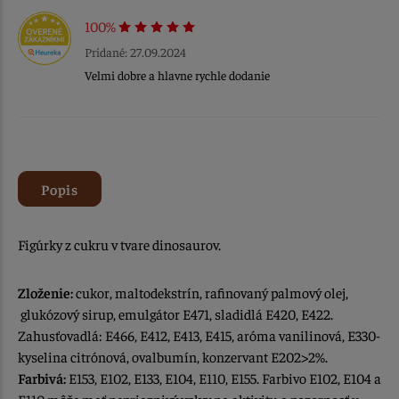
100%
Pridané: 27.09.2024
Velmi dobre a hlavne rychle dodanie
Popis
Figúrky z cukru v tvare dinosaurov.
Zloženie:
cukor, maltodekstrín, rafinovaný palmový olej,
glukózový sirup, emulgátor E471, sladidlá E420, E422.
Zahusťovadlá: E466, E412, E413, E415, aróma vanilinová, E330-
kyselina citrónová, ovalbumín, konzervant E202>2%.
Farbivá:
E153, E102, E133, E104, E110, E155. Farbivo E102, E104 a