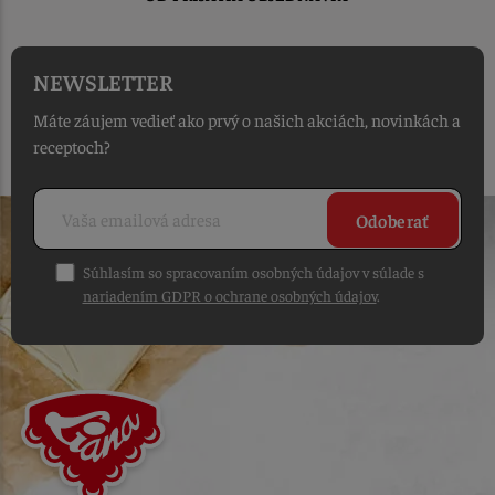
NEWSLETTER
Máte záujem vedieť ako prvý o našich akciách, novinkách a
receptoch?
Odoberať
Súhlasím so spracovaním osobných údajov v súlade s
nariadením GDPR o ochrane osobných údajov
.