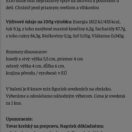
E110 môže mať nepriaznivý vplyv na aktivitu a pozornosť u
detí. Chrániť pred priamym svetlom a vlhkosťou
Výživové údaje na 100g výrobku:
Energia 1812 kJ/433 kcal,
tuk 9,1g, z toho nasýtené mastné kyseliny 6,2g, Sacharidy 87,7g,
z toho cukry 86,3g, Bielkoviny 0,1g, Soľ 0,01g, Vláknina 0,045g.
Rozmery dinosaurov:
hnedý a sivý: výška 5,5 cm, priemer 4 cm
zelený: výška 4 cm, dĺžka 6 cm.
krajina pôvodu / vyrobené: v EÚ
V balení je 8 kusov mix figuriek uvedených na obrázku.
Vyberáme a odosielame náhodným výberom. Cena je uvedená
za 1 kus.
Upozornenie:
Tovar krehký na prepravu. Napriek dôkladnému