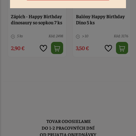
Zápich - Happy Birthday
Balóny Happy Birthday
dinosaury so sopkou 7 ks
Dino 5 ks
5 ks
Kód: 2498
> 10
Kód: 3176
2,90 €
3,50 €
TOVAR ODOSIELAME
DO 1-2 PRACOVNÝCH DNÍ
OD PRIJATIA OBJEDNÁVKY