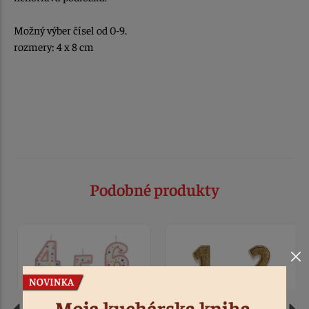
Možný výber čísel od 0-9.
rozmery: 4 x 8 cm
Podobné produkty