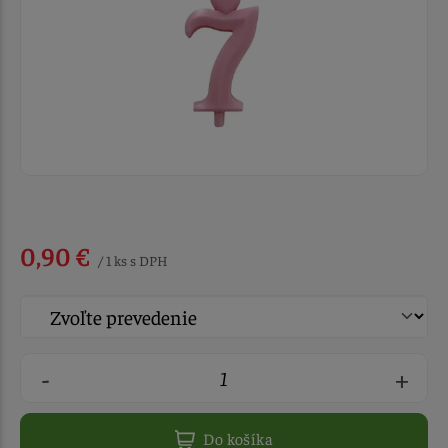
0,90 €
/ 1 ks s DPH
-
+
Do košíka