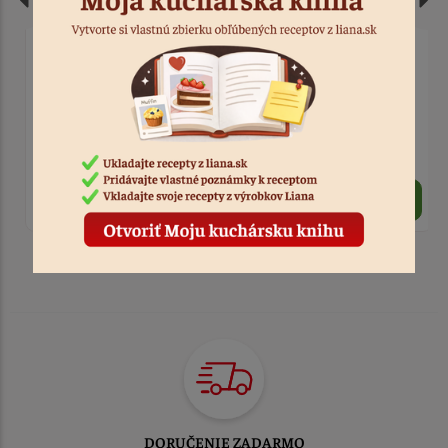
Sviečka trblietavá zlatá
Fontána tortová zlatá 12
5,5 cm
cm
> 10
Kód: 8537
od
0,80 €
0,60 €
TOVAR ODOSIELAME