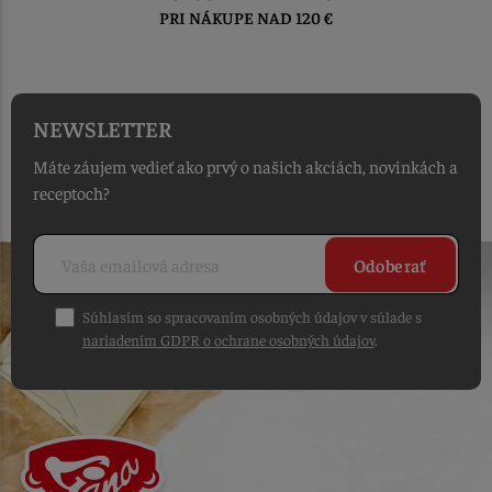
DO 1-2 PRACOVNÝCH DNÍ
OD PRIJATIA OBJEDNÁVKY
NEWSLETTER
Máte záujem vedieť ako prvý o našich akciách, novinkách a
receptoch?
Odoberať
Súhlasím so spracovaním osobných údajov v súlade s
nariadením GDPR o ochrane osobných údajov
.