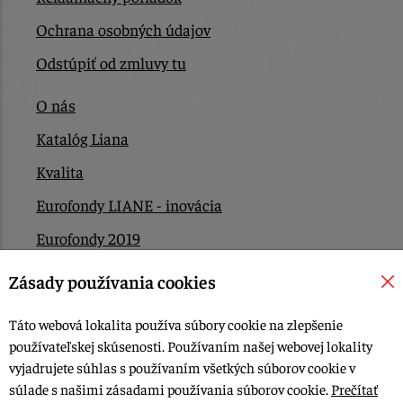
Ochrana osobných údajov
Odstúpiť od zmluvy tu
O nás
Katalóg Liana
Kvalita
Eurofondy LIANE - inovácia
Eurofondy 2019
Eurofondy 2022/2023
Zásady používania cookies
EÚ Plán obnovy
Táto webová lokalita používa súbory cookie na zlepšenie
Kontakt
používateľskej skúsenosti. Používaním našej webovej lokality
vyjadrujete súhlas s používaním všetkých súborov cookie v
súlade s našimi zásadami používania súborov cookie.
Prečítať
© 2015-2026, LIANA GOLIAŠ s.r.o. všetky práva vyhradené.