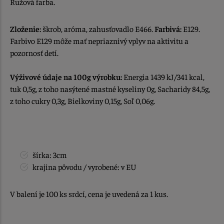
Ružová farba.
Zloženie:
škrob, aróma, zahusťovadlo E466.
Farbivá:
E129.
Farbivo E129 môže mať nepriaznivý vplyv na aktivitu a
pozornosť detí.
Výživové údaje na 100g výrobku:
Energia 1439 kJ/341 kcal,
tuk 0,5g, z toho nasýtené mastné kyseliny 0g, Sacharidy 84,5g,
z toho cukry 0,3g, Bielkoviny 0,15g, Soľ 0,06g.
šírka: 3cm
krajina pôvodu / vyrobené: v EU
V balení je 100 ks srdcí, cena je uvedená za 1 kus.