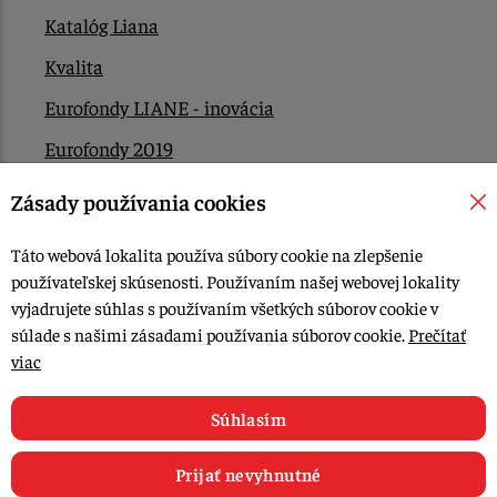
Katalóg Liana
Kvalita
Eurofondy LIANE - inovácia
Eurofondy 2019
Eurofondy 2022/2023
Zásady používania cookies
EÚ Plán obnovy
Táto webová lokalita používa súbory cookie na zlepšenie
Kontakt
používateľskej skúsenosti. Používaním našej webovej lokality
vyjadrujete súhlas s používaním všetkých súborov cookie v
súlade s našimi zásadami používania súborov cookie.
Prečítať
© 2015-2026, LIANA GOLIAŠ s.r.o. všetky práva vyhradené.
viac
Upraviť nastavenia Cookies
Web dizajn: MARLOW DESIGN
Súhlasím
Prijať nevyhnutné