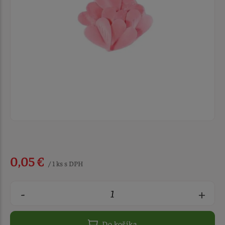
0,05 €
/ 1 ks s DPH
-
+
Do košíka