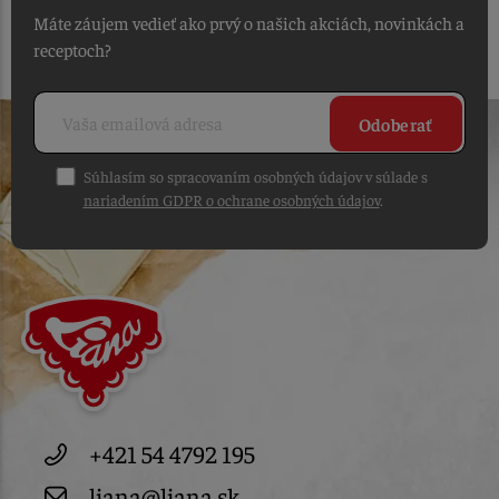
Máte záujem vedieť ako prvý o našich akciách, novinkách a
receptoch?
Odoberať
Súhlasím so spracovaním osobných údajov v súlade s
nariadením GDPR o ochrane osobných údajov
.
+421 54 4792 195
liana@liana.sk