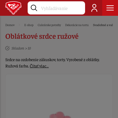
Domov
E-shop
Cukrárske potreby
Dekorácie na tortu
Svadobné a valent
Oblátkové srdce ružové
Skladom > 10
Srdce na ozdobenie zákuskov, torty. Vyrobené z oblátky.
Ružová farba.
Čítať viac…