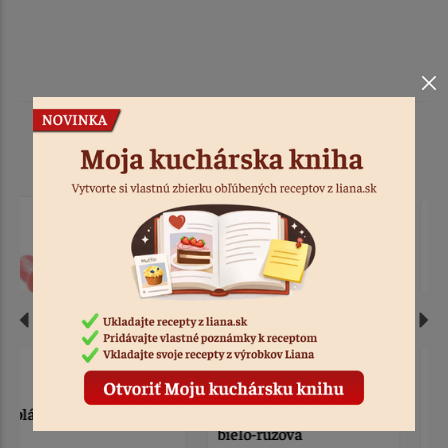
Podobné produkty
Oblátková hortenzia
Vykrajovačka srdcia a
bielo-ružová
diamant 4 ks