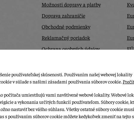
Možnosti dopravy a platby
Kva
Doprava zahraničie
Eur
Obchodné podmienky
Eu
Reklamačný poriadok
Eu
Ochrana osobných údajov
EÚ
Odstúpiť od zmluvy tu
Ko
šenie používateľskej skúsenosti. Používaním našej webovej lokality
cookie v súlade s našimi zásadami používania súborov cookie.
Prečít
ho počítača umiestňujú vami navštívené webové lokality. Webové lok
vigácie a vykonania určitých funkcií používateľom. Súbory cookie, k
možno nastaviť bez vášho súhlasu. Všetky ostatné súbory cookie musi
las s používaním súborov cookie môžete kedykoľvek zmeniť na tejto s