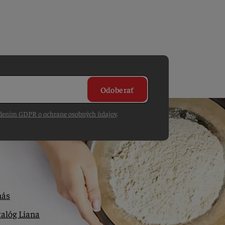
Odoberať
dením GDPR o ochrane osobných údajov
.
nás
alóg Liana