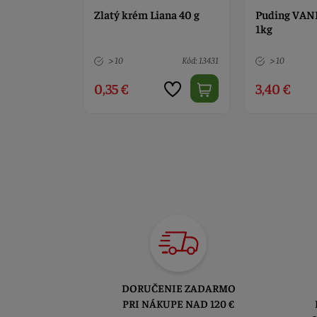
ana 40 g
Puding VANILKA Liana
ZLATÝ KRÉM 
1kg
prášku 1kg
Kód: 13431
> 10
Kód: 11541
> 10
3,40 €
3,50 €
DORUČENIE ZADARMO
PRI NÁKUPE NAD 120 €