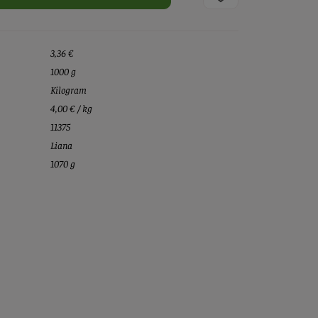
3,36 €
1000 g
Kilogram
4,00 € / kg
11375
Liana
1070 g