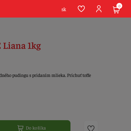
0
sk
 Liana 1kg
dného pudingu s pridaním mlieka. Príchuť toffe
Do košíka