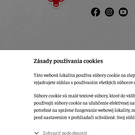
Zásady používania cookies
Táto webová lokalita používa súbory cookie na zlep
vyjadrujete súhlas s používaním všetkých súborov 
Súbory cookie sú malé textové súbory, ktoré do váš
používajú súbory cookie na uľahčenie efektívnej na
© 2015-2026, LIANA GOLIAŠ s.r.o. všetky práva vyhradené.
potrebné na správne fungovanie webovej lokality, 
Upraviť nastavenia Cookies
pred nastavením v prehliadači schválené. Svoj súh
Web dizajn: MARLOW DESIGN
Zobraziť podrobnosti