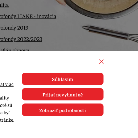
lita
ofondy LIANE - inovácia
rofondy 2019
rofondy 2022/2023
 Plán obnovy
ntakt
Súhlasím
ať viac
Prijať nevyhnutné
ality
toré sú
Zobraziť podrobnosti
a byť
tránke.