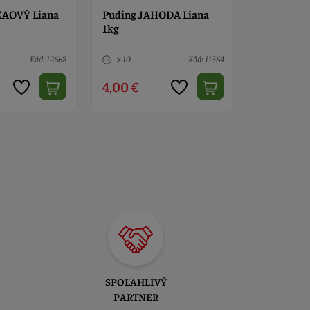
HODA Liana
ZLATÝ KRÉM vanilkový v
Zlatý krém
prášku 5 kg
Kód: 11364
> 10
Kód: 11047
> 10
15,50 €
0,35 €
SPOĽAHLIVÝ
PARTNER