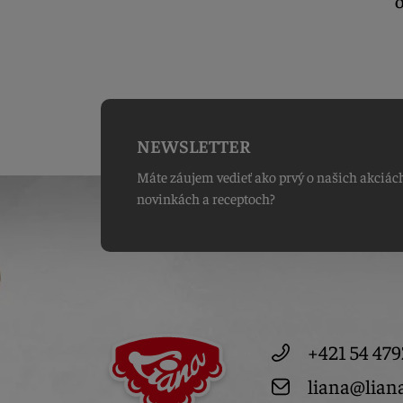
O
NEWSLETTER
Máte záujem vedieť ako prvý o našich akciác
novinkách a receptoch?
+421 54 479
liana@lian