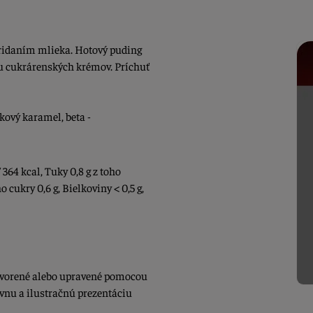
ridaním mlieka. Hotový puding
u cukrárenských krémov. Príchuť
ový karamel, beta -
364 kcal, Tuky 0,8 g z toho
 cukry 0,6 g, Bielkoviny < 0,5 g,
vytvorené alebo upravené pomocou
ívnu a ilustračnú prezentáciu