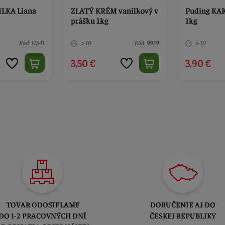
vanilkový v
Puding KAKAOVÝ Liana
Puding JA
1kg
1kg
Kód: 9929
> 10
Kód: 12668
> 10
3,90 €
4,00 €
TOVAR ODOSIELAME
DORUČENIE AJ DO
DO 1-2 PRACOVNÝCH DNÍ
ČESKEJ REPUBLIKY