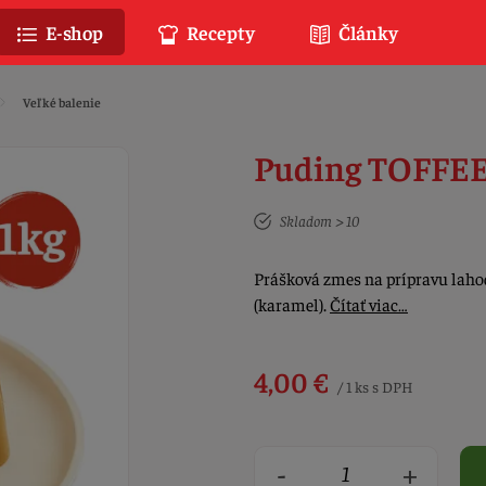
E-shop
Recepty
Články
Veľké balenie
Puding TOFFEE
Skladom > 10
Prášková zmes na prípravu laho
(karamel).
Čítať viac…
4,00 €
/ 1 ks s DPH
-
+