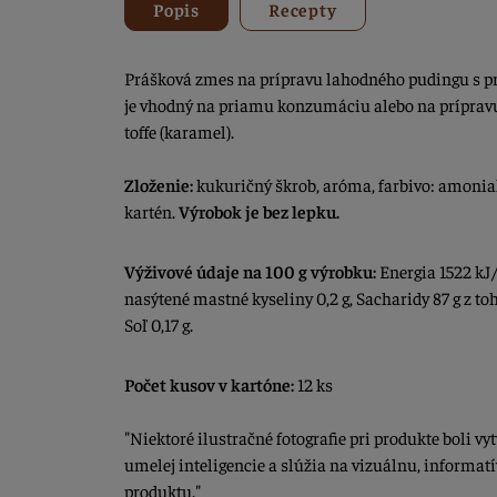
Popis
Recepty
Prášková zmes na prípravu lahodného pudingu s p
je vhodný na priamu konzumáciu alebo na príprav
toffe (karamel).
Zloženie:
kukuričný škrob, aróma, farbivo: amoniak
kartén.
Výrobok je bez lepku.
Výživové údaje na 100 g výrobku:
Energia 1522 kJ/ 
nasýtené mastné kyseliny 0,2 g, Sacharidy 87 g z toho
Soľ 0,17 g.
Počet kusov v kartóne:
12 ks
"Niektoré ilustračné fotografie pri produkte boli 
umelej inteligencie a slúžia na vizuálnu, informat
produktu."