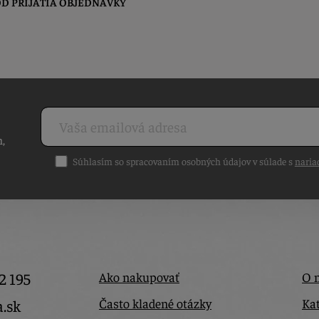
D PRIJATIA OBJEDNÁVKY
h,
Súhlasím so spracovaním osobných údajov v súlade s
naria
2 195
Ako nakupovať
O 
Často kladené otázky
Kat
a.sk