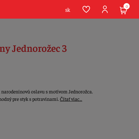
0
sk
iny Jednorožec 3
ú narodeninovú oslavu s motívom Jednorožca.
hodný pre styk s potravinami.
Čítať viac…