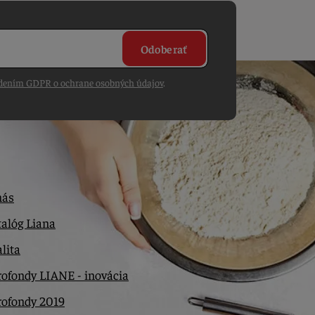
Odoberať
dením GDPR o ochrane osobných údajov
.
nás
alóg Liana
lita
ofondy LIANE - inovácia
rofondy 2019