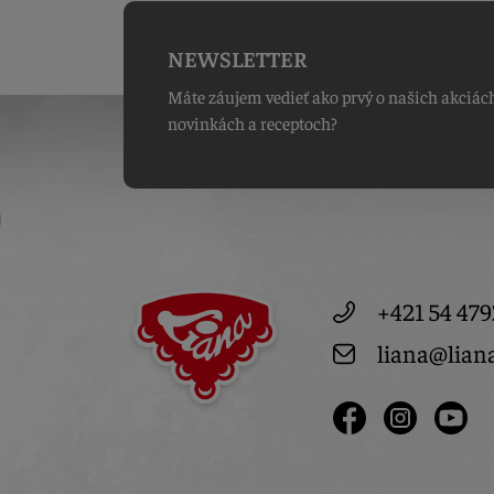
NEWSLETTER
Máte záujem vedieť ako prvý o našich akciác
novinkách a receptoch?
+421 54 479
liana@lian