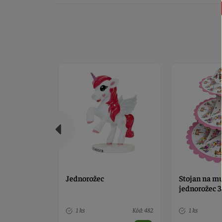
Stojan na muffiny
Jednorožec z
jednorožec 3 poschodový
dekorácia na
Kód: 482
1 ks
Kód: 6560
5 ks