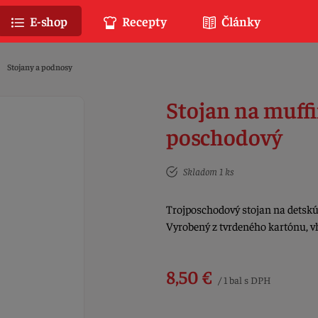
E-shop
Recepty
Články
Stojany a podnosy
Stojan na muff
poschodový
Skladom 1 ks
Trojposchodový stojan na detsk
Vyrobený z tvrdeného kartónu, v
8,50 €
/ 1 bal s DPH