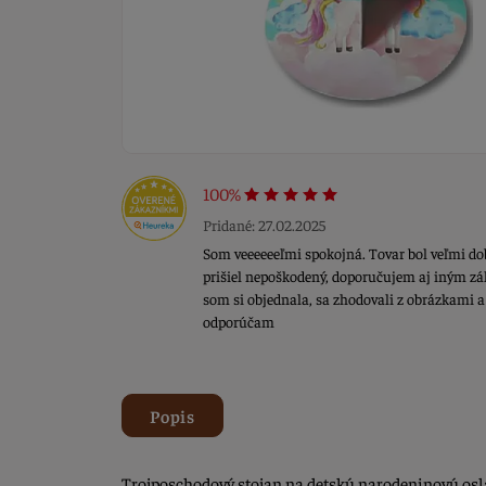
100%
Pridané: 27.02.2025
Som veeeeeeľmi spokojná. Tovar bol veľmi do
prišiel nepoškodený, doporučujem aj iným z
som si objednala, sa zhodovali z obrázkami a
odporúčam
Popis
Trojposchodový stojan na detskú narodeninovú os