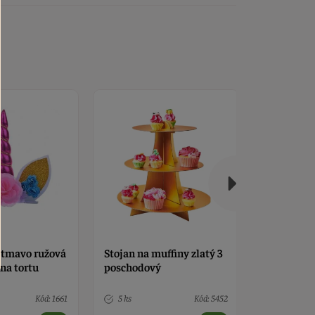
uffiny zlatý 3
Krabička na mini muffiny
Jednorožec
ý
na 24 ks - 2 ks
sada 5 ks
Kód: 5452
2 ks
Kód: 5485
Nedostup