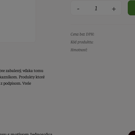
-
+
Cena bez DPH:
Kód produktu:
Hmotnosť:
bre zabalený, vďaka tomu
ákazníkom. Produkty ktoré
 z podpisom. Vrele
lavu s motívom Jednorožca.