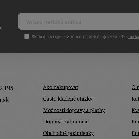
h,
Súhlasím so spracovaním osobných údajov v súlade s
naria
2 195
Ako nakupovať
O 
Často kladené otázky
Kat
a.sk
Možnosti dopravy a platby
Kva
Doprava zahraničie
Eur
Obchodné podmienky
Eu