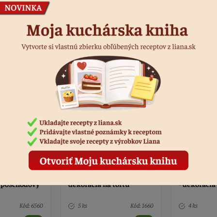
Podobné produkty
latý -
Jednorožec tmavo ružová
Stojan na m
 tortu
- dekorácia na tortu
poschodov
Kód: 1660
4 ks
Kód: 1661
5 ks