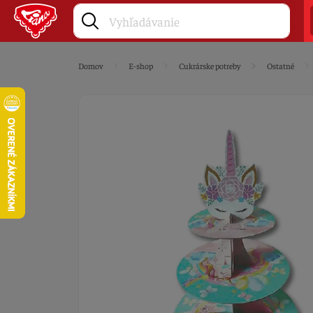
Domov
E-shop
Cukrárske potreby
Ostatné