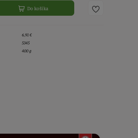
Do košíka
6,91 €
5345
400 g