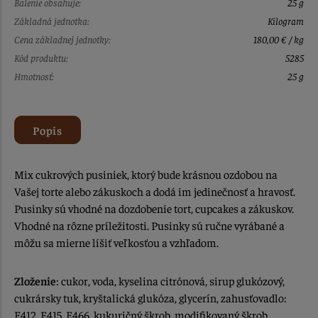
Balenie obsahuje:
25 g
Základná jednotka:
Kilogram
Cena základnej jednotky:
180,00 € / kg
Kód produktu:
5285
Hmotnosť:
25 g
Popis
Mix cukrových pusiniek, ktorý bude krásnou ozdobou na
Vašej torte alebo zákuskoch a dodá im jedinečnosť a hravosť.
Pusinky sú vhodné na dozdobenie tort, cupcakes a zákuskov.
Vhodné na rôzne príležitosti. Pusinky sú ručne vyrábané a
môžu sa mierne líšiť veľkosťou a vzhľadom.
Zloženie
: cukor, voda, kyselina citrónová, sirup glukózový,
cukrársky tuk, kryštalická glukóza, glycerín, zahusťovadlo:
E412, E415, E466, kukuričný škrob, modifikovaný škrob,