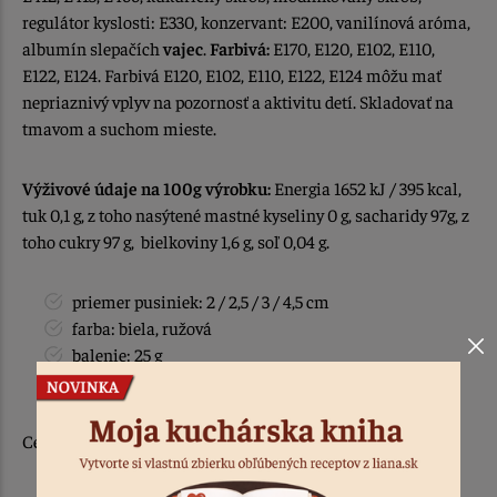
regulátor kyslosti: E330, konzervant: E200, vanilínová aróma,
albumín slepačích
vajec
.
Farbivá:
E170, E120, E102, E110,
E122, E124. Farbivá E120, E102, E110, E122, E124 môžu mať
nepriaznivý vplyv na pozornosť a aktivitu detí. Skladovať na
tmavom a suchom mieste.
Výživové údaje na 100g výrobku:
Energia 1652 kJ / 395 kcal,
tuk 0,1 g, z toho nasýtené mastné kyseliny 0 g, sacharidy 97g, z
toho cukry 97 g, bielkoviny 1,6 g, soľ 0,04 g.
priemer pusiniek: 2 / 2,5 / 3 / 4,5 cm
farba: biela, ružová
balenie: 25 g
krajina pôvodu / vyrobené: v Poľsku
Cena je uvedená za balenie 25 g.