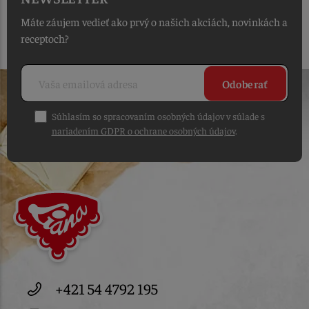
Máte záujem vedieť ako prvý o našich akciách, novinkách a
receptoch?
Odoberať
Súhlasím so spracovaním osobných údajov v súlade s
nariadením GDPR o ochrane osobných údajov
.
+421 54 4792 195