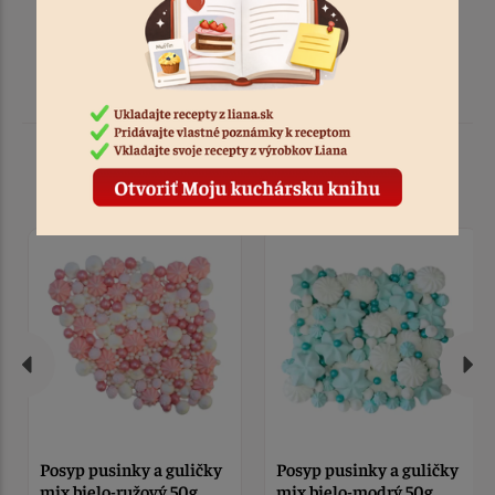
Podobné produkty
Posyp pusinky a guličky
Posyp pusinky a guličky
mix bielo-ružový 50g
mix bielo-modrý 50g