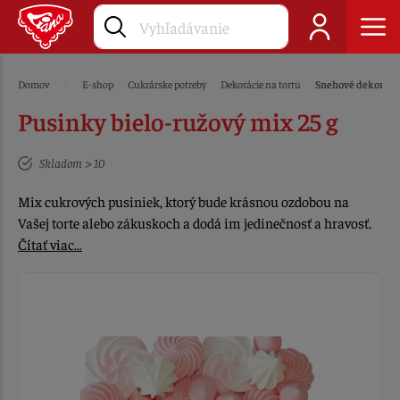
Domov
E-shop
Cukrárske potreby
Dekorácie na tortu
Snehové dekoráci
Pusinky bielo-ružový mix 25 g
Skladom > 10
Mix cukrových pusiniek, ktorý bude krásnou ozdobou na
Vašej torte alebo zákuskoch a dodá im jedinečnosť a hravosť.
Čítať viac…