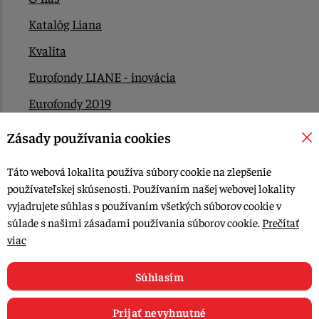
Katalóg Liana
Kvalita
Eurofondy LIANE - inovácia
Eurofondy 2019
Eurofondy 2022/2023
Zásady používania cookies
EÚ Plán obnovy
Táto webová lokalita používa súbory cookie na zlepšenie
Kontakt
používateľskej skúsenosti. Používaním našej webovej lokality
vyjadrujete súhlas s používaním všetkých súborov cookie v
súlade s našimi zásadami používania súborov cookie.
Prečítať
© 2015-2026, LIANA GOLIAŠ s.r.o. všetky práva vyhradené.
viac
Upraviť nastavenia Cookies
Web dizajn: MARLOW DESIGN
Súhlasím
Prijať nevyhnutné