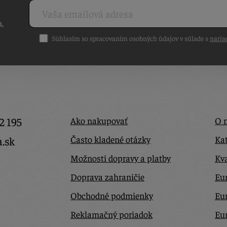
h,
Súhlasím so spracovaním osobných údajov v súlade s
naria
2 195
Ako nakupovať
O 
Často kladené otázky
Kat
a.sk
Možnosti dopravy a platby
Kva
Doprava zahraničie
Eur
Obchodné podmienky
Eu
Reklamačný poriadok
Eu