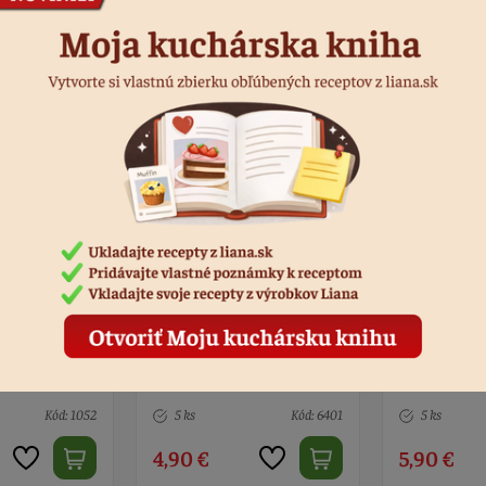
Podobné produkty
smena malé
Vykrajovačky písmená +
Forma sili
čísla, plast
Kód: 6401
5 ks
Kód: 1058
7 ks
5,90 €
7,00 €