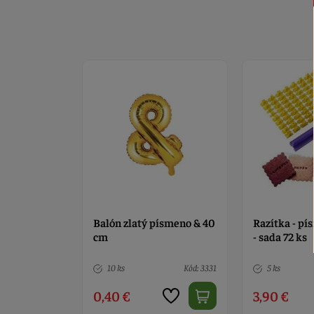
ísmeno & 40
Razítka - písmena + čísla
Odtlačky pí
- sada 72 ks
Kód: 3331
5 ks
Kód: 1052
5 ks
3,90 €
4,90 €