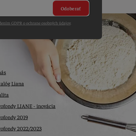
Odoberať
dením GDPR o ochrane osobných údajov
.
nás
alóg Liana
lita
ofondy LIANE - inovácia
rofondy 2019
rofondy 2022/2023