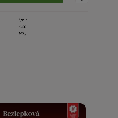
3,98 €
6400
140 g