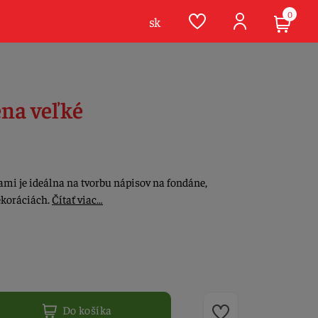
0
sk
na veľké
mi je ideálna na tvorbu nápisov na fondáne,
ekoráciách.
Čítať viac…
Do košíka