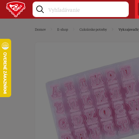
Domov
E-shop
Cukrárske potreby
Vykrajovačk