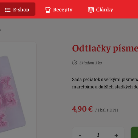
E-shop
Recepty
Články
y
Odtlačky písme
Skladom 3 ks
Sada pečiatok s veľkými písmena
marcipáne a ďalších sladkých d
4,90 €
/ 1 bal s DPH
-
+