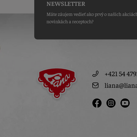
NEWSLETTER
Máte záujem vedieť ako prvý o našich akciác
novinkách a receptoch?
+421 54 479
liana@lian