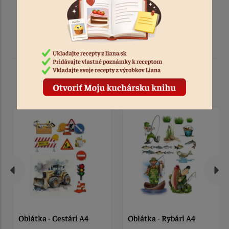
Podobné produkty
Oblátka - Cestári A4
Oblátka - Rybári A4