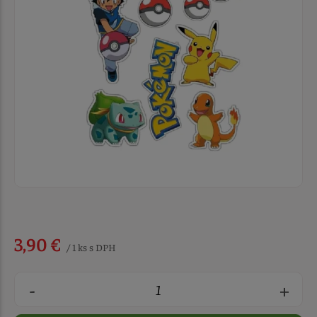
3,90 €
/ 1 ks s DPH
-
+