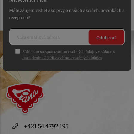
Máte záujem vedieť ako prvý o našich akciách, novinkách a
receptoch?
Odoberať
Súhlasím so spracovaním osobných údajov v súlade s
nariadením GDPR o ochrane osobných údajov
.
+421 54 4792 195