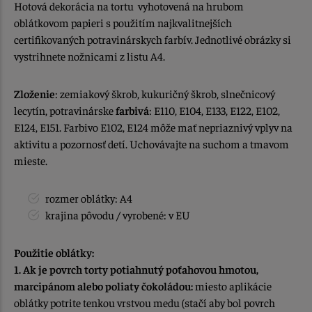
Hotová dekorácia na tortu vyhotovená na hrubom
oblátkovom papieri s použitím najkvalitnejších
certifikovaných potravinárskych farbív. Jednotlivé obrázky si
vystrihnete nožnicami z listu A4.
Zloženie
: zemiakový škrob, kukuričný škrob, slnečnicový
lecytín, potravinárske
farbivá
: E110, E104, E133, E122, E102,
E124, E151. Farbivo E102, E124 môže mať nepriaznivý vplyv na
aktivitu a pozornosť detí. Uchovávajte na suchom a tmavom
mieste.
rozmer oblátky: A4
krajina pôvodu / vyrobené: v EU
Použitie oblátky:
1. Ak je povrch torty potiahnutý poťahovou hmotou,
marcipánom alebo poliaty čokoládou:
miesto aplikácie
oblátky potrite tenkou vrstvou medu (stačí aby bol povrch