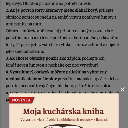
lepkavý). Oblátku priložíme na potreté miesto.
2. Ak je povrch torty krémový alebo šľahačkový:
prilepte
obrázok pomocou medu na tenkú vrstvu poťahovej hmoty a
umiestnite na tortu.
Obrázok môžete aplikovať aj priamo na takýto povrch bez
použitia medu a to tesne pred odovzdaním alebo podávaním
torty. Papier rýchlo vstrebáva vlhkosť, môže zvlhnúť a dôjde k
jeho znehodnoteniu.
3. Ak chcete obrázky použiť ako zápich:
podlepte ich
fondánovou hmotou a nechajte cez noc vytvrdnúť.
4. Vystrihnutý obrázok môžete priložiť na vykrojený
medovník alebo sušienku:
prevráťte naopak a upečte, alebo
potrite medovník vaječným bielkom, priložite obrázok a
upečte. Tiež je možné prilepiť ho lepidlom na lepenie oplátok
po upečení.