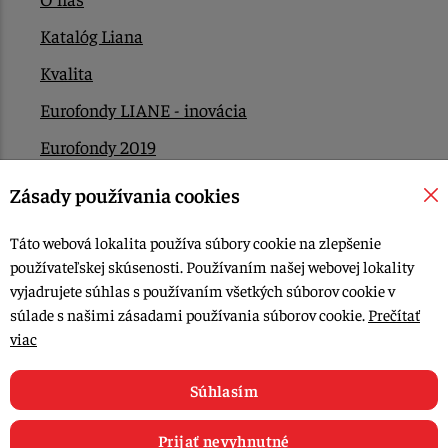
Katalóg Liana
Kvalita
Eurofondy LIANE - inovácia
Eurofondy 2019
Eurofondy 2022/2023
Zásady používania cookies
EÚ Plán obnovy
Táto webová lokalita používa súbory cookie na zlepšenie
Kontakt
používateľskej skúsenosti. Používaním našej webovej lokality
vyjadrujete súhlas s používaním všetkých súborov cookie v
súlade s našimi zásadami používania súborov cookie.
Prečítať
© 2015-2026, LIANA GOLIAŠ s.r.o. všetky práva vyhradené.
viac
Upraviť nastavenia Cookies
Web dizajn: MARLOW DESIGN
Súhlasím
Prijať nevyhnutné