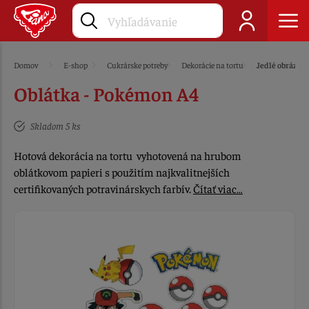
Domov
E-shop
Cukrárske potreby
Dekorácie na tortu
Jedlé obrázky
Oblátka - Pokémon A4
Skladom 5 ks
Hotová dekorácia na tortu vyhotovená na hrubom
oblátkovom papieri s použitím najkvalitnejších
certifikovaných potravinárskych farbív.
Čítať viac…