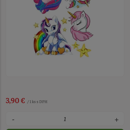
3,90 €
/ 1 ks s DPH
-
+