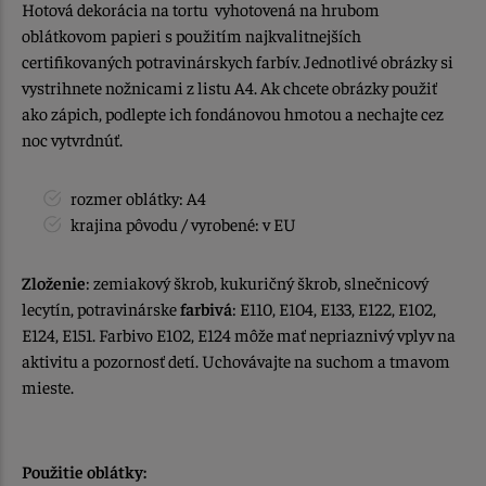
Hotová dekorácia na tortu vyhotovená na hrubom
oblátkovom papieri s použitím najkvalitnejších
certifikovaných potravinárskych farbív. Jednotlivé obrázky si
vystrihnete nožnicami z listu A4. Ak chcete obrázky použiť
ako zápich, podlepte ich fondánovou hmotou a nechajte cez
noc vytvrdnúť.
rozmer oblátky: A4
krajina pôvodu / vyrobené: v EU
Zloženie
: zemiakový škrob, kukuričný škrob, slnečnicový
lecytín, potravinárske
farbivá
: E110, E104, E133, E122, E102,
E124, E151. Farbivo E102, E124 môže mať nepriaznivý vplyv na
aktivitu a pozornosť detí. Uchovávajte na suchom a tmavom
mieste.
Použitie oblátky: