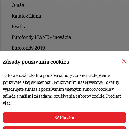
O nás
Katalóg Liana
Kvalita
Eurofondy LIANE - inovácia
Eurofondy 2019
Eurofondy 2022/2023
Zásady používania cookies
EÚ Plán obnovy
Táto webová lokalita používa súbory cookie na zlepšenie
Kontakt
používateľskej skúsenosti. Používaním našej webovej lokality
vyjadrujete súhlas s používaním všetkých súborov cookie v
súlade s našimi zásadami používania súborov cookie.
Prečítať
© 2015-2026, LIANA GOLIAŠ s.r.o. všetky práva vyhradené.
viac
Upraviť nastavenia Cookies
Web dizajn: MARLOW DESIGN
Súhlasím