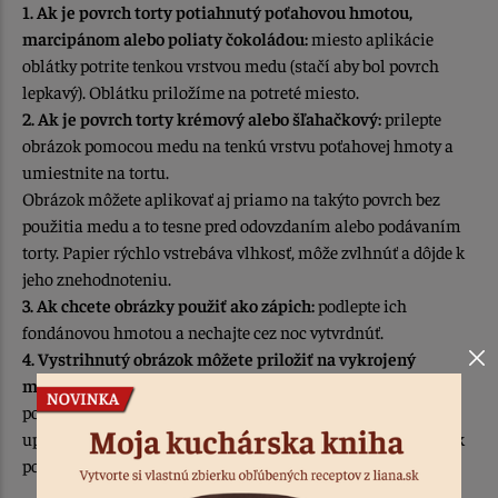
1. Ak je povrch torty potiahnutý poťahovou hmotou,
marcipánom alebo poliaty čokoládou:
miesto aplikácie
oblátky potrite tenkou vrstvou medu (stačí aby bol povrch
lepkavý). Oblátku priložíme na potreté miesto.
2. Ak je povrch torty krémový alebo šľahačkový:
prilepte
obrázok pomocou medu na tenkú vrstvu poťahovej hmoty a
umiestnite na tortu.
Obrázok môžete aplikovať aj priamo na takýto povrch bez
použitia medu a to tesne pred odovzdaním alebo podávaním
torty. Papier rýchlo vstrebáva vlhkosť, môže zvlhnúť a dôjde k
jeho znehodnoteniu.
3. Ak chcete obrázky použiť ako zápich:
podlepte ich
fondánovou hmotou a nechajte cez noc vytvrdnúť.
4. Vystrihnutý obrázok môžete priložiť na vykrojený
medovník alebo sušienku:
prevráťte naopak a upečte, alebo
potrite medovník vaječným bielkom, priložite obrázok a
upečte. Tiež je možné prilepiť ho lepidlom na lepenie oplátok
po upečení.