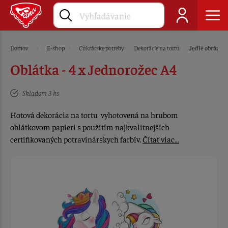
Domov
E-shop
Cukrárske potreby
Dekorácie na tortu
Jedlé obrázky
Oblátka - 4 x Jednorožec A4
Skladom 3 ks
Hotová dekorácia na tortu vyhotovená na hrubom
oblátkovom papieri s použitím najkvalitnejších
certifikovaných potravinárskych farbív.
Čítať viac…