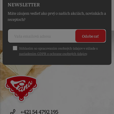
NEWSLETTER
Máte záujem vedieť ako prvý o našich akciách, novinkách a
receptoch?
Odoberať
Súhlasím so spracovaním osobných údajov v súlade s
nariadením GDPR o ochrane osobných údajov
.
+421 54 4792 195