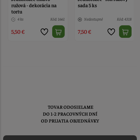
ružová - dekorácia na
sada 5 ks
tortu
4 ks
Kód: 1661
Nedostupné
Kód: 4318
5,50 €
7,50 €
TOVAR ODOSIELAME
DO 1-2 PRACOVNÝCH DNÍ
OD PRIJATIA OBJEDNÁVKY