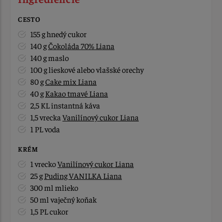
CESTO
155 g hnedý cukor
140 g
Čokoláda 70% Liana
140 g maslo
100 g lieskové alebo vlašské orechy
80 g
Cake mix Liana
40 g
Kakao tmavé Liana
2,5 KL instantná káva
1,5 vrecka
Vanilínový cukor Liana
1 PL voda
KRÉM
1 vrecko
Vanilínový cukor Liana
25 g
Puding VANILKA Liana
300 ml mlieko
50 ml vaječný koňak
1,5 PL cukor