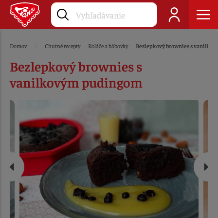
Domov
Chutné recepty
Koláče a bábovky
Bezlepkový brownies s vanilk
Bezlepkový brownies s
vanilkovým pudingom