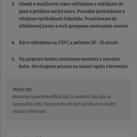
Hnedý a vanilínový cukor vyšľaháme s vajíčkami do
peny a pridáme suchú zmes. Poriadne premiešame a
vylejeme vychladnutú čokoládu. Ponalievame do
silikónovej formy a vrch posypeme zaváraným ovocím.
Rúru vyhrejeme na 170°C a pečieme 20 - 25 minút.
Na prípravu krému zmiešame suroviny a uvaríme
krém. Servírujeme priamo na tanieri spolu s brownies.
Dobrý tip:
Brownies nepečieme dlhšie ako je uvedený čas, aby sa
nevysušilo cesto. Na povrchu má byť suchšie a vo vnútri
vláčne a šťavnaté.