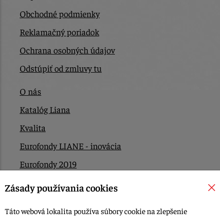
Obchodné podmienky
Reklamačný poriadok
Ochrana osobných údajov
Odstúpiť od zmluvy tu
O nás
Katalóg Liana
Kvalita
Eurofondy LIANE - inovácia
Eurofondy 2019
Eurofondy 2022/2023
Zásady používania cookies
EÚ Plán obnovy
Táto webová lokalita používa súbory cookie na zlepšenie
Kontakt