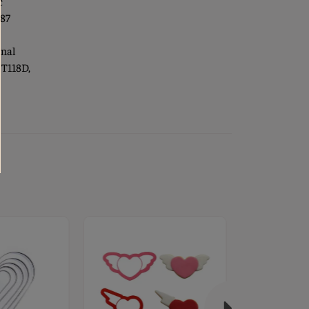
c
 87
onal
 T118D,