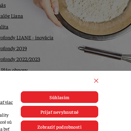
nás
alóg Liana
lita
ofondy LIANE - inovácia
rofondy 2019
rofondy 2022/2023
 Plán obnovy
ntakt
Súhlasím
ať viac
Prijať nevyhnutné
ality
toré sú
Zobraziť podrobnosti
a byť