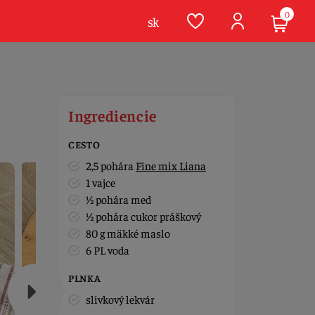
0
sk
Ingrediencie
CESTO
2,5 pohára
Fine mix Liana
1 vajce
½ pohára med
½ pohára cukor práškový
80 g mäkké maslo
6 PL voda
PLNKA
slivkový lekvár