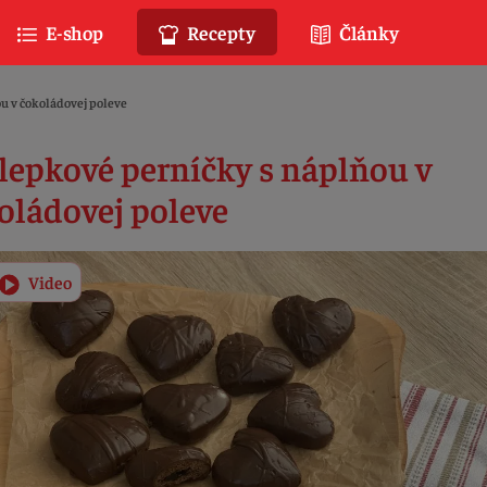
E-shop
Recepty
Články
u v čokoládovej poleve
lepkové perníčky s náplňou v
oládovej poleve
Video