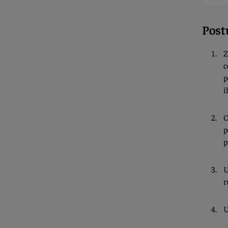
Post
Z
c
p
i
O
p
p
U
r
U