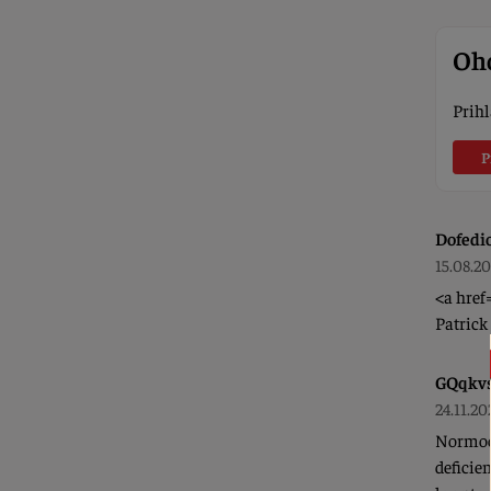
Oho
Prihl
P
Dofedi
15.08.2
<a href=
Patric
GQqkv
24.11.20
Normoca
deficie