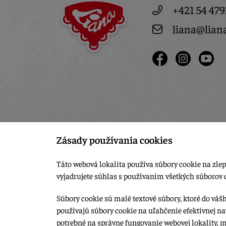
+421 54 479
liana@lian
Zásady používania cookies
Táto webová lokalita používa súbory cookie na zlep
vyjadrujete súhlas s používaním všetkých súborov 
Súbory cookie sú malé textové súbory, ktoré do váš
používajú súbory cookie na uľahčenie efektívnej na
© 2015-2026, LIANA GOLIAŠ s.r.o. všetky práva vyhradené.
potrebné na správne fungovanie webovej lokality, 