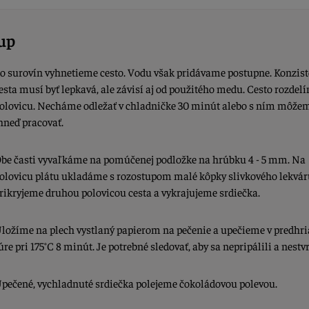
up
o surovín vyhnetieme cesto. Vodu však pridávame postupne. Konzis
esta musí byť lepkavá, ale závisí aj od použitého medu. Cesto rozdel
olovicu. Necháme odležať v chladničke 30 minút alebo s ním môže
hneď pracovať.
be časti vyvaľkáme na pomúčenej podložke na hrúbku 4 - 5 mm. Na
olovicu plátu ukladáme s rozostupom malé kôpky slivkového lekvár
rikryjeme druhou polovicou cesta a vykrajujeme srdiečka.
ložíme na plech vystlaný papierom na pečenie a upečieme v predhri
úre pri 175°C 8 minút. Je potrebné sledovať, aby sa nepripálili a nestvr
pečené, vychladnuté srdiečka polejeme čokoládovou polevou.