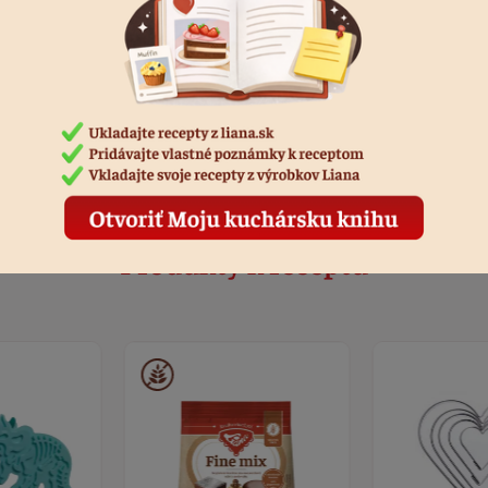
rm reduced dietary calcium intake, renal calcium leak, and idiopathi
lciuria <a href=http://cialisa.buzz>generic cialis online europe</a>
osphorylation on T118 residue by PKCОІ is associated with its
ptional activity, as evidenced by the observation that the transcripti
y is detected in either wild type or SOX2 phospho mimic mutant SOX2
 in SOX2 phospho dead mutant T118A
Produkty k receptu