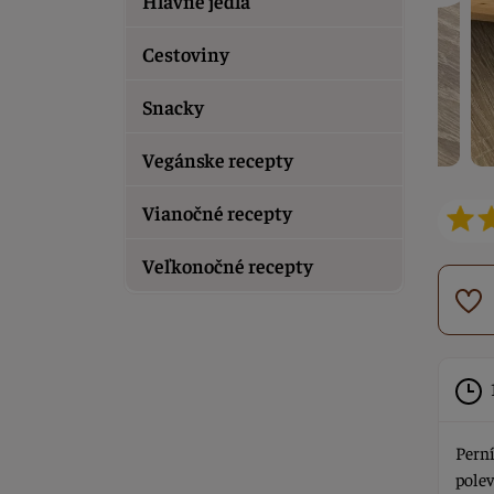
Hlavné jedlá
Cestoviny
Snacky
Vegánske recepty
Vianočné recepty
Veľkonočné recepty
Pern
polev