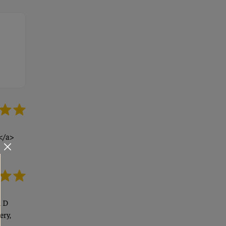
s</a>
n D
ery,