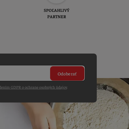
SPOĽAHLIVÝ
PARTNER
Odoberať
dením GDPR o ochrane osobných údajov
.