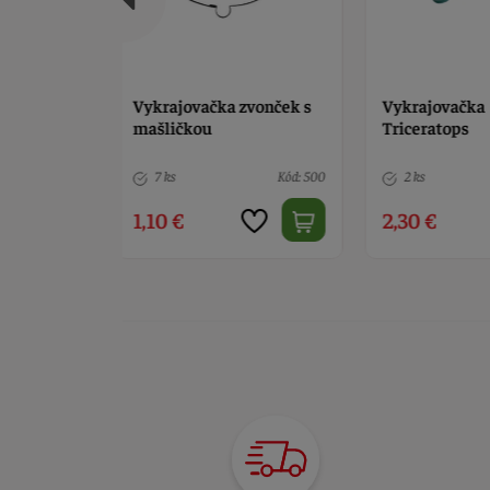
 zvonček s
Vykrajovačka
Fine mix Li
Triceratops
Kód: 500
2 ks
Kód: 11918
> 10
2,30 €
3,60 €