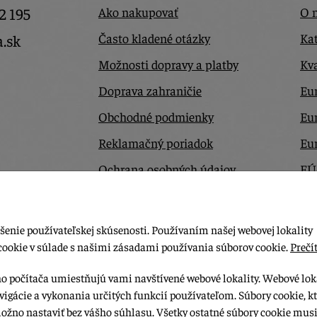
2 195
Ako nakupovať
O 
Často kladené otázky
Kat
a.sk
Možnosti dopravy a platby
Kva
Doprava zahraničie
Eur
Obchodné podmienky
Eu
Reklamačný poriadok
Eu
Ochrana osobných údajov
EÚ
Odstúpiť od zmluvy tu
Ko
šenie používateľskej skúsenosti. Používaním našej webovej lokality
cookie v súlade s našimi zásadami používania súborov cookie.
Prečít
ho počítača umiestňujú vami navštívené webové lokality. Webové lok
vigácie a vykonania určitých funkcií používateľom. Súbory cookie, k
možno nastaviť bez vášho súhlasu. Všetky ostatné súbory cookie musi