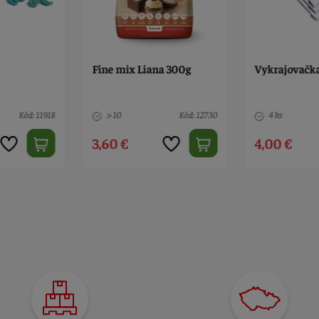
ana 300g
Vykrajovačka srdcia 5 ks
Vykrajovač
Kód: 12730
4 ks
Kód: 12152
> 10
4,00 €
4,30 €