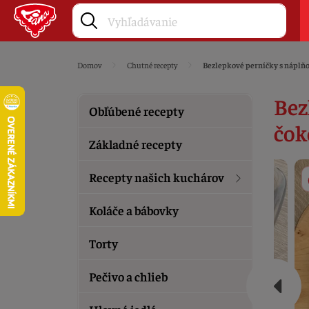
Domov
Chutné recepty
Bezlepkové perníčky s náplňo
Bez
Obľúbené recepty
čok
Základné recepty
Recepty našich kuchárov
Koláče a bábovky
Torty
Pečivo a chlieb