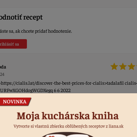
dnotiť recept
áste sa, ak chcete pridať hodnotenie.
rihlásiť sa
oda
024
https://cialis.lat/discover-the-best-prices-for-cialis>tadalafil ciali
k URFwXGOHdogWGDXegq 6 6 2022
sF
23
lcemic secondary hyperparathyroidism can be caused by a vitami
ncy, renal failure, intestinal malabsorption syndromes, bariatric surg