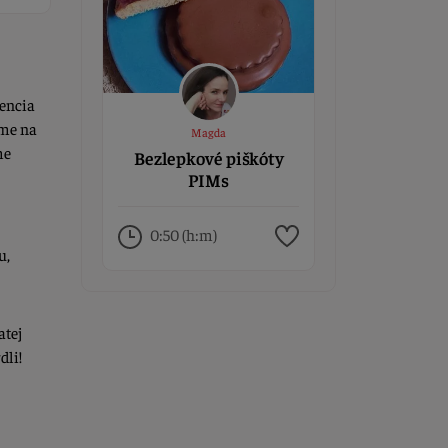
tencia
íme na
Magda
me
Bezlepkové piškóty
PIMs
0:50 (h:m)
u,
atej
dli!