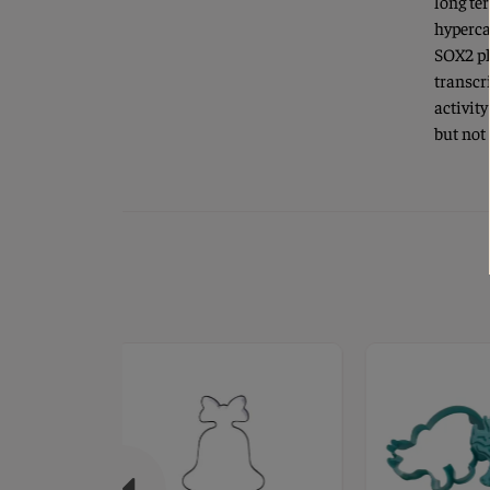
long te
hyperca
SOX2 ph
transcri
activit
but not