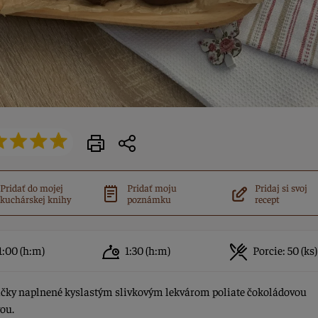
Pridať do mojej
Pridať moju
Pridaj si svoj
kuchárskej knihy
poznámku
recept
1:00
(h:m)
1:30
(h:m)
Porcie:
50 (ks)
íčky naplnené kyslastým slivkovým lekvárom poliate čokoládovou
ou.