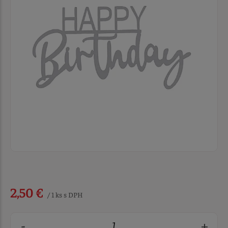
2,50 €
/ 1 ks s DPH
-
+