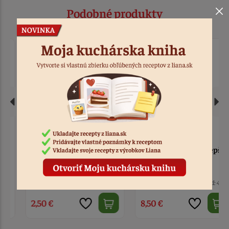
Podobné produkty
Zápich - Happy Birthday
Zápich - všetko najlepšie
modrý akryl
zlatý akryl
3 ks
Kód: 845
4 ks
Kód: 4711
2,50 €
8,50 €