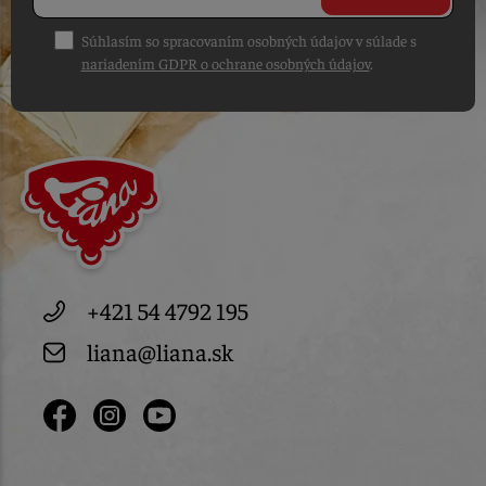
Súhlasím so spracovaním osobných údajov v súlade s
nariadením GDPR o ochrane osobných údajov
.
+421 54 4792 195
liana@liana.sk