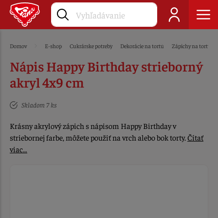
Domov
E-shop
Cukrárske potreby
Dekorácie na tortu
Zápichy na tortu
Nápis Happy Birthday strieborný
akryl 4x9 cm
Skladom 7 ks
Krásny akrylový zápich s nápisom Happy Birthday v
striebornej farbe, môžete použiť na vrch alebo bok torty.
Čítať
viac…