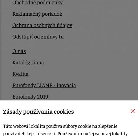
Obchodné podmienky
Reklamačný poriadok
Ochrana osobných údajov
Odstúpiť od zmluvy tu
O nás
Katalóg Liana
Kvalita
Eurofondy LIANE - inovácia
Eurofondy 2019
Eurofondy 2022/2023
Zásady používania cookies
EÚ Plán obnovy
Táto webová lokalita používa súbory cookie na zlepšenie
Kontakt
používateľskej skúsenosti. Používaním našej webovej lokality