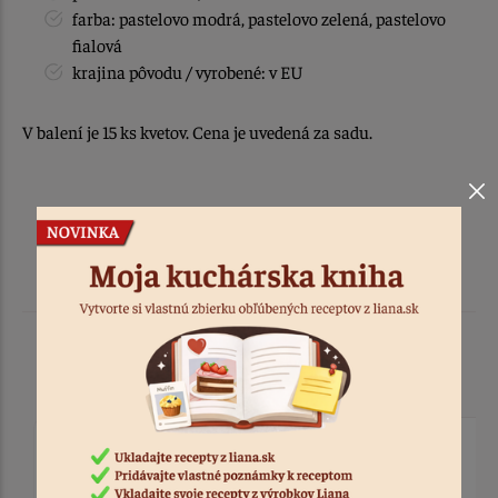
farba: pastelovo modrá, pastelovo zelená, pastelovo
fialová
krajina pôvodu / vyrobené: v EU
V balení je 15 ks kvetov. Cena je uvedená za sadu.
Podobné produkty