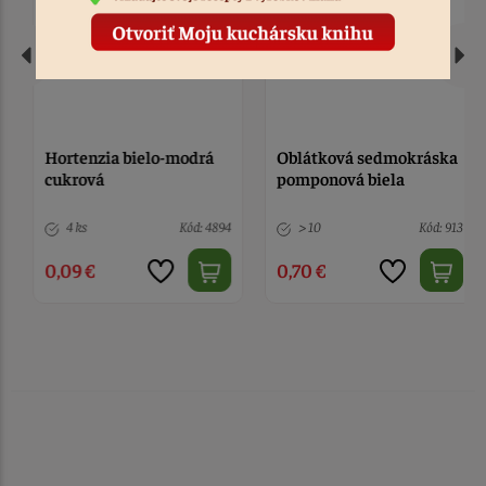
Hortenzia bielo-modrá
Oblátková sedmokráska
cukrová
pomponová biela
4 ks
Kód: 4894
> 10
Kód: 913
0,09 €
0,70 €