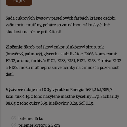
Sada cukrových kvetov v pastelových farbách krásne ozdobí
vašu tortu, muffiny, poháre so zmrzlinou, zákusky či iné
sladkostí na rôzne príležitosti.
Zloženie:
škrob, práškový cukor, glukózový sirup, tuk
(bravčový, palmový), glycerin, stabilizátor: E466, konzervant:
E202, aróma,
farbivá:
E102, E133, E151, E122, E153. Farbivá E102
a E122 môžu mať nepriaznivé účinky na činnosť a pozornosť
detí.
Výživové údaje na 100g výrobku:
Energia 1651,2 kJ/389,7
kcal, tuk 4,1g, z toho nasýtené mastné kyseliny 1,7g, Sacharidy
88,6g, z toho cukry 36g, Bielkoviny 0,2g, Soľ 0,1g.
balenie: 15 ks
priemer kvetov: 2,3 cm