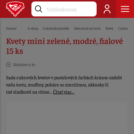
Domov
E-shop
Cukrárske potreby
Dekorácie na tortu
Kvety
Cukrové
Kvety mini zelené, modré, fialové
15 ks
Skladom 6 ks
Sada cukrových kvetov v pastelových farbách krásne ozdobí
vašu tortu, muffiny, poháre so zmrzlinou, zákusky či
iné sladkostí na rôzne…
Čítať viac…