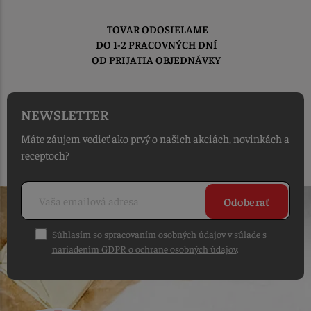
TOVAR ODOSIELAME
DO 1-2 PRACOVNÝCH DNÍ
OD PRIJATIA OBJEDNÁVKY
NEWSLETTER
Máte záujem vedieť ako prvý o našich akciách, novinkách a
receptoch?
Odoberať
Súhlasím so spracovaním osobných údajov v súlade s
nariadením GDPR o ochrane osobných údajov
.