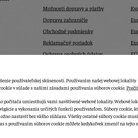
Možnosti dopravy a platby
Kva
Doprava zahraničie
Eur
Obchodné podmienky
Eu
Reklamačný poriadok
Eu
Ochrana osobných údajov
EÚ
Odstúpiť od zmluvy tu
Ko
šenie používateľskej skúsenosti. Používaním našej webovej lokality
cookie v súlade s našimi zásadami používania súborov cookie.
Prečít
ho počítača umiestňujú vami navštívené webové lokality. Webové lok
vigácie a vykonania určitých funkcií používateľom. Súbory cookie, k
možno nastaviť bez vášho súhlasu. Všetky ostatné súbory cookie musi
las s používaním súborov cookie môžete kedykoľvek zmeniť na tejto s