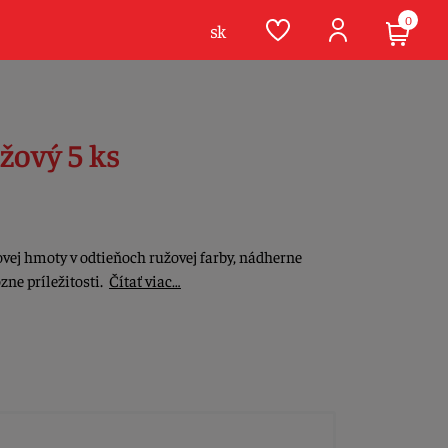
0
sk
žový 5 ks
ovej hmoty v odtieňoch ružovej farby, nádherne
zne príležitosti.
Čítať viac…