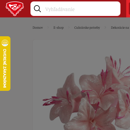
Domov
E-shop
Cukrárske potreby
Dekorácie na 