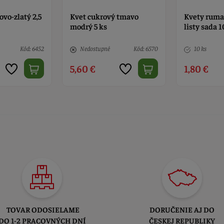
ovo-zlatý 2,5
Kvet cukrový tmavo
Kvety ruma
modrý 5 ks
listy sada 1
Kód: 6452
Nedostupné
Kód: 6570
10 ks
5,60 €
1,80 €
TOVAR ODOSIELAME
DORUČENIE AJ DO
DO 1-2 PRACOVNÝCH DNÍ
ČESKEJ REPUBLIKY