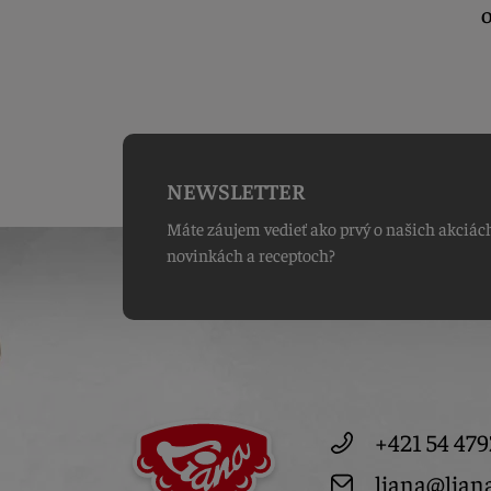
O
NEWSLETTER
Máte záujem vedieť ako prvý o našich akciác
novinkách a receptoch?
+421 54 479
liana@lian