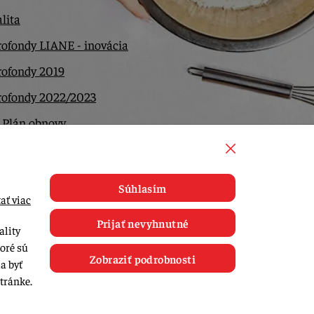
lita
ofondy LIANE - inovácia
rofondy 2019
rofondy 2022/2023
 Plán obnovy
ntakt
Súhlasím
ať viac
Prijať nevyhnutné
ality
toré sú
Zobraziť podrobnosti
a byť
tránke.