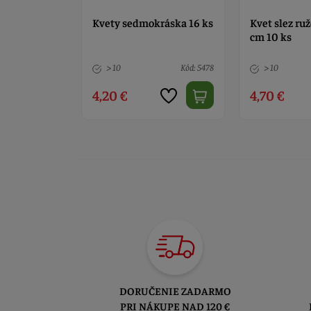
ek biely +
Kvety sedmokráska 16 ks
Kvet slez ruž
ks
cm 10 ks
Kód: 4653
> 10
Kód: 5478
> 10
4,20 €
4,70 €
DORUČENIE ZADARMO
PRI NÁKUPE NAD 120 €