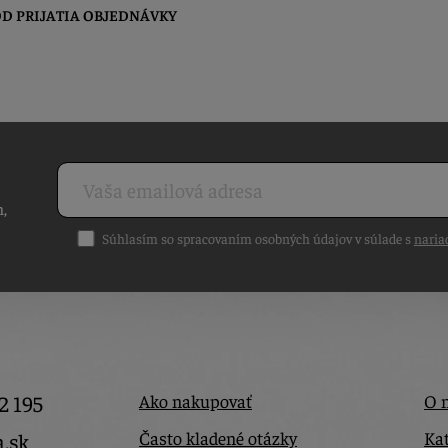
D PRIJATIA OBJEDNÁVKY
h,
Súhlasím so spracovaním osobných údajov v súlade s
naria
2 195
Ako nakupovať
O 
Často kladené otázky
Kat
a.sk