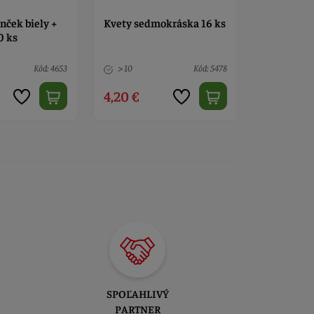
nček biely +
Kvety sedmokráska 16 ks
Kvet slez r
0 ks
cm 10 ks
Kód: 4653
> 10
Kód: 5478
> 10
4,20 €
4,70 €
SPOĽAHLIVÝ
PARTNER