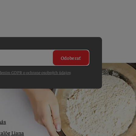
Odoberať
dením GDPR o ochrane osobných údajov
.
nás
alóg Liana