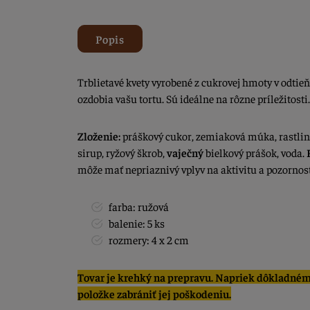
Popis
Trblietavé kvety vyrobené z cukrovej hmoty v odtie
ozdobia vašu tortu. Sú ideálne na rôzne príležitosti
Zloženie:
práškový cukor, zemiaková múka, rastlinn
sirup, ryžový škrob,
vaječný
bielkový prášok, voda.
môže mať nepriaznivý vplyv na aktivitu a pozornosť
farba: ružová
balenie: 5 ks
rozmery: 4 x 2 cm
Tovar je krehký na prepravu. Napriek dôkladném
položke zabrániť jej poškodeniu.