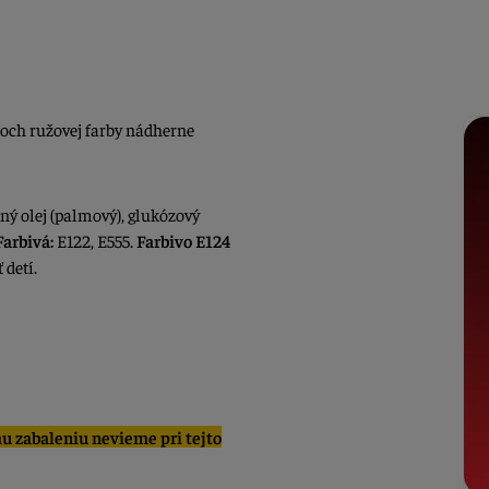
ňoch ružovej farby nádherne
.
ý olej (palmový), glukózový
Farbivá:
E122, E555.
Farbivo E124
 detí.
u zabaleniu nevieme pri tejto