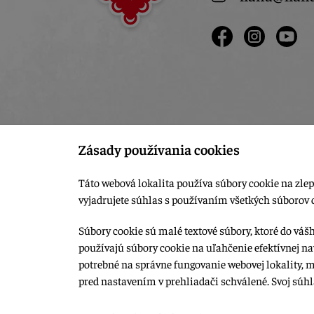
Zásady používania cookies
Táto webová lokalita používa súbory cookie na zlep
vyjadrujete súhlas s používaním všetkých súborov 
Súbory cookie sú malé textové súbory, ktoré do váš
používajú súbory cookie na uľahčenie efektívnej na
© 2015-2026, LIANA GOLIAŠ s.r.o. všetky práva vyhradené.
potrebné na správne fungovanie webovej lokality, 
Upraviť nastavenia Cookies
pred nastavením v prehliadači schválené. Svoj súh
Web dizajn: MARLOW DESIGN