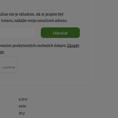
álne nie je skladom. Ak si prajete byť
tovaru, zadajte svoju emailovú adresu.
Odoslať
vaním poskytnutých osobných údajov.
Zásady
ov
.
4,55 €
6454
30 g