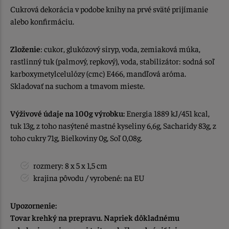
Cukrová dekorácia v podobe knihy na prvé sväté prijímanie
alebo konfirmáciu.
Zloženie
: cukor, glukózový siryp, voda, zemiaková múka,
rastlinný tuk (palmový, repkový), voda, stabilizátor: sodná soľ
karboxymetylcelulózy (cmc) E466, mandľová aróma.
Skladovať na suchom a tmavom mieste.
Výživové údaje na 100g výrobku:
Energia 1889 kJ/451 kcal,
tuk 13g, z toho nasýtené mastné kyseliny 6,6g, Sacharidy 83g, z
toho cukry 71g, Bielkoviny 0g, Soľ 0,08g.
rozmery: 8 x 5 x 1,5 cm
krajina pôvodu / vyrobené: na EU
Upozornenie:
Tovar krehký na prepravu. Napriek dôkladnému