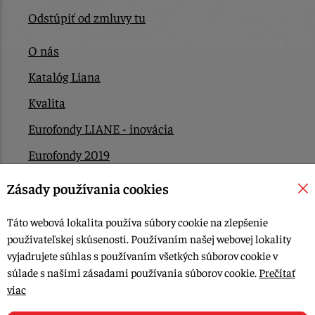
Odstúpiť od zmluvy tu
O nás
Katalóg Liana
Kvalita
Eurofondy LIANE - inovácia
Eurofondy 2019
Eurofondy 2022/2023
Zásady používania cookies
EÚ Plán obnovy
Táto webová lokalita používa súbory cookie na zlepšenie
Kontakt
používateľskej skúsenosti. Používaním našej webovej lokality
vyjadrujete súhlas s používaním všetkých súborov cookie v
súlade s našimi zásadami používania súborov cookie.
Prečítať
© 2015-2026, LIANA GOLIAŠ s.r.o. všetky práva vyhradené.
viac
Upraviť nastavenia Cookies