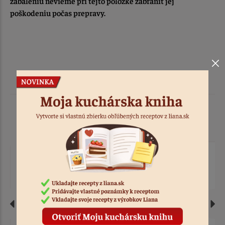
zabaleniu nevieme pri tejto položke zabrániť jej
poškodeniu počas prepravy.
Podobné produkty