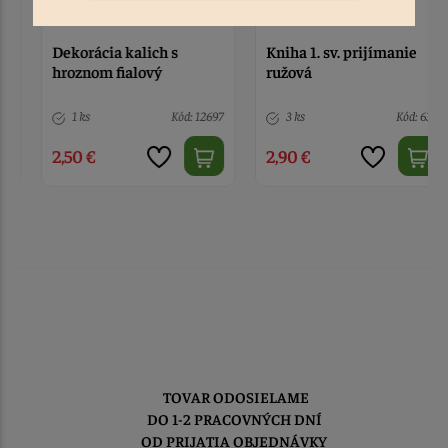
Dekorácia kalich s
Kniha 1. sv. prijímanie
hroznom fialový
ružová
1 ks
Kód: 12697
3 ks
Kód: 633
2,50 €
2,90 €
TOVAR ODOSIELAME
DO 1-2 PRACOVNÝCH DNÍ
OD PRIJATIA OBJEDNÁVKY