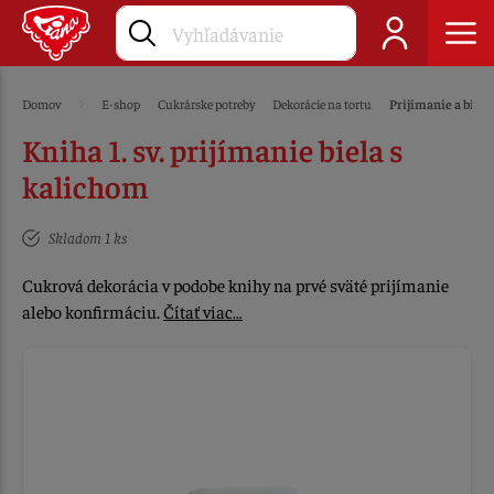
Domov
E-shop
Cukrárske potreby
Dekorácie na tortu
Prijímanie a bir
Kniha 1. sv. prijímanie biela s
kalichom
Skladom 1 ks
Cukrová dekorácia v podobe knihy na prvé sväté prijímanie
alebo konfirmáciu.
Čítať viac…