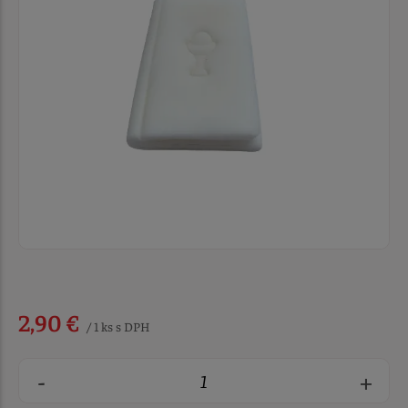
2,90 €
/ 1 ks s DPH
-
+