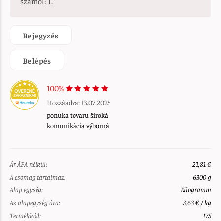
számol:
1
.
Bejegyzés
Belépés
100%
Hozzáadva: 13.07.2025
ponuka tovaru široká
komunikácia výborná
Ár ÁFA nélkül:
21,81 €
A csomag tartalmaz:
6300 g
Alap egység:
Kilogramm
Az alapegység ára:
3,63 € / kg
Termékkód:
175