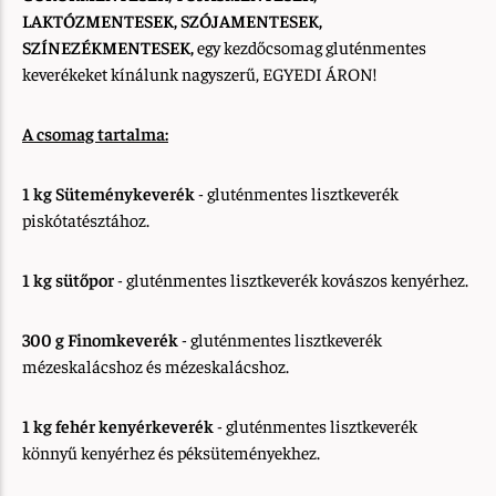
LAKTÓZMENTESEK, SZÓJAMENTESEK,
SZÍNEZÉKMENTESEK,
egy kezdőcsomag gluténmentes
keverékeket kínálunk nagyszerű, EGYEDI ÁRON!
A csomag tartalma:
1 kg Süteménykeverék
- gluténmentes lisztkeverék
piskótatésztához.
1 kg sütőpor
- gluténmentes lisztkeverék kovászos kenyérhez.
300 g Finomkeverék
- gluténmentes lisztkeverék
mézeskalácshoz és mézeskalácshoz.
1 kg fehér kenyérkeverék
- gluténmentes lisztkeverék
könnyű kenyérhez és péksüteményekhez.