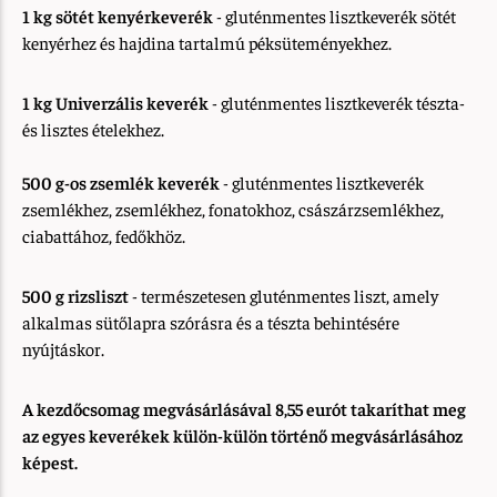
1 kg sötét kenyérkeverék
- gluténmentes lisztkeverék sötét
kenyérhez és hajdina tartalmú péksüteményekhez.
1 kg Univerzális keverék
- gluténmentes lisztkeverék tészta-
és lisztes ételekhez.
500 g-os zsemlék keverék
- gluténmentes lisztkeverék
zsemlékhez, zsemlékhez, fonatokhoz, császárzsemlékhez,
ciabattához, fedőkhöz.
500 g rizsliszt
- természetesen gluténmentes liszt, amely
alkalmas sütőlapra szórásra és a tészta behintésére
nyújtáskor.
A kezdőcsomag megvásárlásával 8,55 eurót takaríthat meg
az egyes keverékek külön-külön történő megvásárlásához
képest.