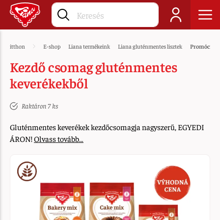
itthon
E-shop
Liana termékeink
Liana gluténmentes lisztek
Promóciós 
Kezdő csomag gluténmentes
keverékekből
Raktáron 7 ks
Gluténmentes keverékek kezdőcsomagja nagyszerű, EGYEDI
ÁRON!
Olvass tovább…