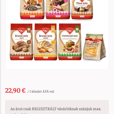
22,90 €
/ 1 készlet ÁFÁ-val
Az árut csak REGISZTRÁLT vásárlóknak szánjuk max.