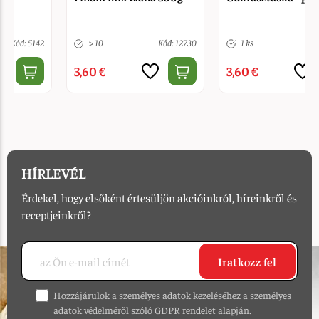
> 10
Kód: 12730
1 ks
Kód: 820
3,60 €
3,60 €
HÍRLEVÉL
Érdekel, hogy elsőként értesüljön akcióinkról, híreinkről és
receptjeinkről?
Iratkozz fel
Hozzájárulok a személyes adatok kezeléséhez
a személyes
adatok védelméről szóló GDPR rendelet alapján
.