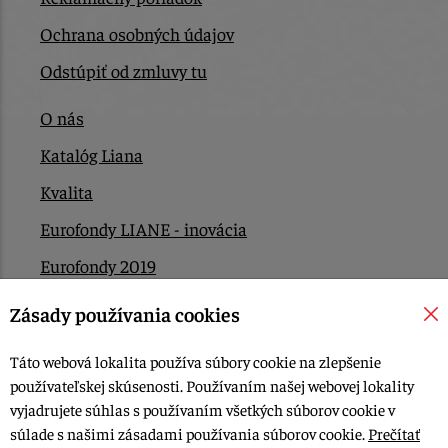
Ochrana osobných údajov
Odstúpiť od zmluvy tu
O nás
Katalóg Liana
Kvalita
Eurofondy LIANE - inovácia
Eurofondy 2019
Eurofondy 2022/2023
Zásady používania cookies
EÚ Plán obnovy
Táto webová lokalita používa súbory cookie na zlepšenie
Kontakt
používateľskej skúsenosti. Používaním našej webovej lokality
vyjadrujete súhlas s používaním všetkých súborov cookie v
súlade s našimi zásadami používania súborov cookie.
Prečítať
© 2015-2026, LIANA GOLIAŠ s.r.o. všetky práva vyhradené.