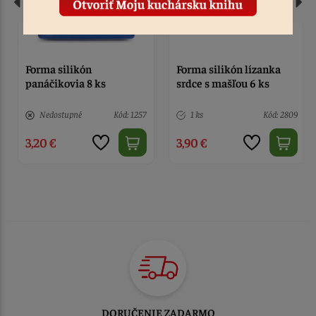
Forma silikón lízanka
Forma silikón lízanka
srdce s mašľou 6 ks
kvety 6 ks
1 ks
Kód: 2809
5 ks
Kód: 9563
3,90 €
3,90 €
TOVAR ODOSIELAME