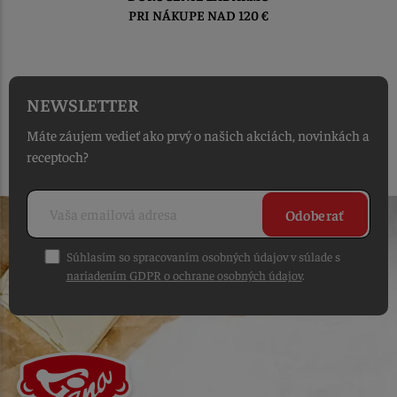
DO 1-2 PRACOVNÝCH DNÍ
OD PRIJATIA OBJEDNÁVKY
NEWSLETTER
Máte záujem vedieť ako prvý o našich akciách, novinkách a
receptoch?
Odoberať
Súhlasím so spracovaním osobných údajov v súlade s
nariadením GDPR o ochrane osobných údajov
.