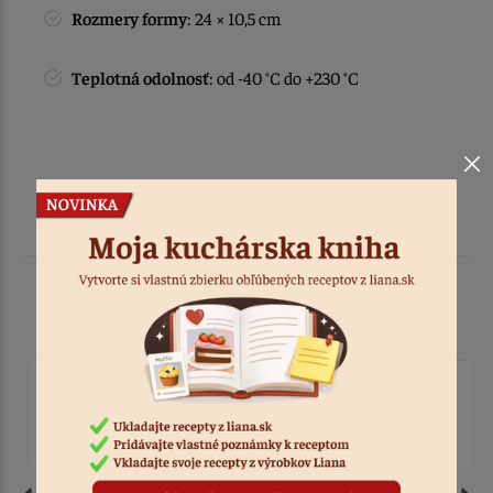
Rozmery formy
: 24 × 10,5 cm
Teplotná odolnosť
: od -40 °C do +230 °C
Podobné produkty