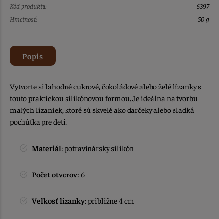
Kód produktu:
6397
Hmotnosť:
50 g
Popis
Vytvorte si lahodné cukrové, čokoládové alebo želé lízanky s
touto praktickou silikónovou formou. Je ideálna na tvorbu
malých lízaniek, ktoré sú skvelé ako darčeky alebo sladká
pochúťka pre deti.
Materiál
: potravinársky silikón
Počet otvorov
: 6
Veľkosť lízanky
: približne 4 cm