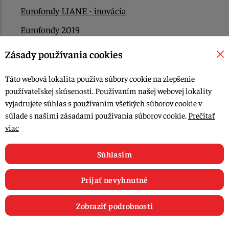
Eurofondy LIANE - inovácia
Eurofondy 2019
Eurofondy 2022/2023
Zásady používania cookies
EÚ Plán obnovy
Táto webová lokalita používa súbory cookie na zlepšenie
Kontakt
používateľskej skúsenosti. Používaním našej webovej lokality
vyjadrujete súhlas s používaním všetkých súborov cookie v
súlade s našimi zásadami používania súborov cookie.
Prečítať
© 2015-2026, LIANA GOLIAŠ s.r.o. všetky práva vyhradené.
viac
Upraviť nastavenia Cookies
Web dizajn: MARLOW DESIGN
Súhlasím
Prijať nevyhnutné
Zobraziť podrobnosti
0
E-shop
Recepty
Články
Obľúbené
Košík