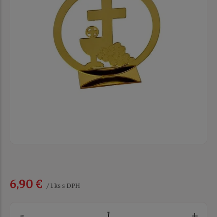
6,90 €
/ 1 ks s DPH
-
+