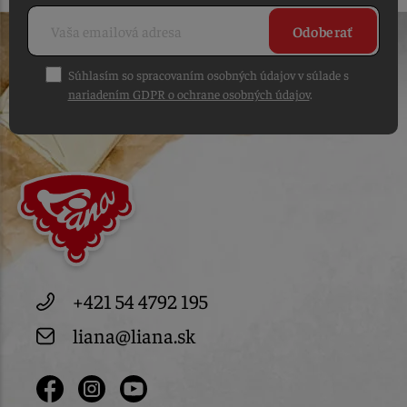
Odoberať
Súhlasím so spracovaním osobných údajov v súlade s
nariadením GDPR o ochrane osobných údajov
.
+421 54 4792 195
liana@liana.sk