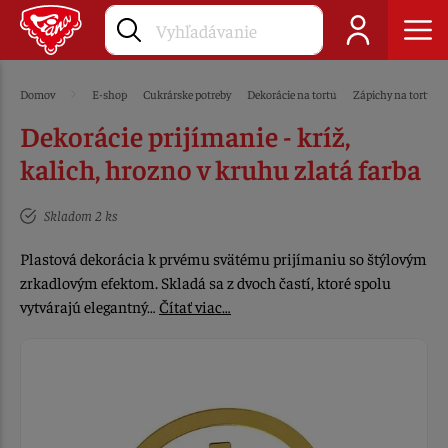
Domov
E-shop
Cukrárske potreby
Dekorácie na tortu
Zápichy na tortu
Dekorácie prijímanie - kríž,
kalich, hrozno v kruhu zlatá farba
Skladom 2 ks
Plastová dekorácia k prvému svätému prijímaniu so štýlovým
zrkadlovým efektom. Skladá sa z dvoch častí, ktoré spolu
vytvárajú elegantný…
Čítať viac…