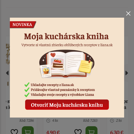
Podobné produkty
Zápich Prvé sväté
Kniha prijímanie s
prijímanie s kalichom
citátom
IHS drevo zlatá farba
4 ks
Kód: 7283
2 ks
Kód: 5368
4,90 €
6,30 €