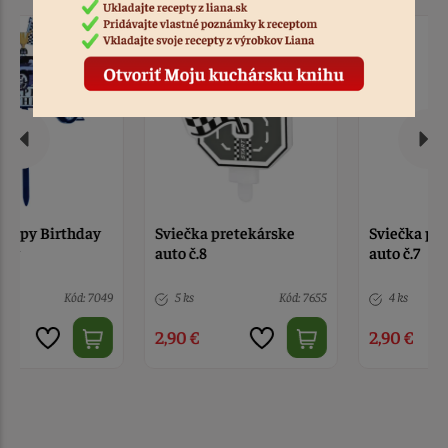
Sviečka pretekárske
Sviečka pretekárske
auto č.8
auto č.7
5 ks
Kód: 7655
4 ks
Kód: 7656
2,90 €
2,90 €