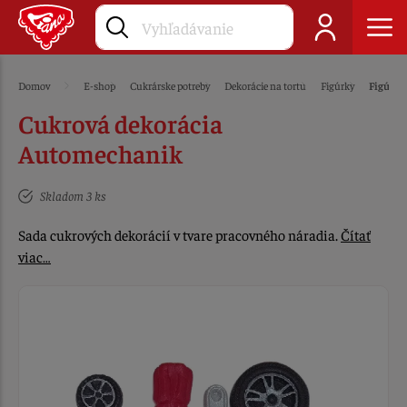
Domov
E-shop
Cukrárske potreby
Dekorácie na tortu
Figúrky
Figúrky
Cukrová dekorácia
Automechanik
Skladom 3 ks
Sada cukrových dekorácií v tvare pracovného náradia.
Čítať
viac…