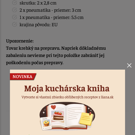
skrutka: 2 x 2,8 cm
2 x pneumatika - priemer: 3 cm
1 x pneumatika - priemer: 5.5 cm
krajina pôvodu: EU
Upozornenie:
Tovar krehký na prepravu. Napriek dôkladnému
zabaleniu nevieme pri tejto položke zabrániť jej
poškodeniu počas prepravy.
Podobné produkty