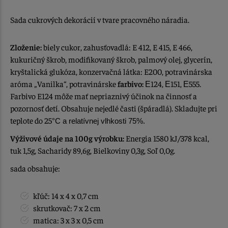
Sada cukrových dekorácií v tvare pracovného náradia.
Zloženie:
biely cukor, zahusťovadlá: E 412, E 415, E 466,
kukuričný škrob, modifikovaný škrob, palmový olej, glycerín,
kryštalická glukóza, konzervačná látka: E200, potravinárska
aróma „Vanilka“, potravinárske
farbivo:
Е124, Е151, Е555.
Farbivo E124 môže mať nepriaznivý účinok na činnosť a
pozornosť detí. Obsahuje nejedlé časti (špáradlá). Skladujte pri
teplote do 25
°C a relatívnej vlhkosti 75%.
Výživové údaje na 100g výrobku:
Energia 1580 kJ/378 kcal,
tuk 1,5g, Sacharidy 89,6g, Bielkoviny 0,3g, Soľ 0,0g.
sada obsahuje:
kľúč: 14 x 4 x 0,7 cm
skrutkovač: 7 x 2 cm
matica: 3 x 3 x 0,5 cm