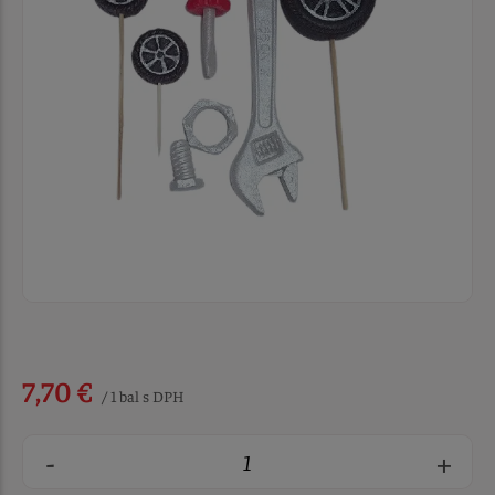
7,70 €
/ 1 bal s DPH
-
+