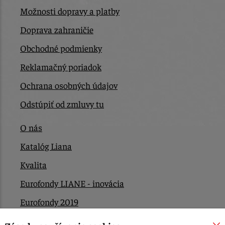
Možnosti dopravy a platby
Doprava zahraničie
Obchodné podmienky
Reklamačný poriadok
Ochrana osobných údajov
Odstúpiť od zmluvy tu
O nás
Katalóg Liana
Kvalita
Eurofondy LIANE - inovácia
Eurofondy 2019
Eurofondy 2022/2023