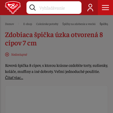
Domov
E-shop
Cukrárske potreby
Špičky na zdobenie a vrecká
Špičky na
Zdobiaca špička úzka otvorená 8
cípov 7 cm
Nedostupné
Kovová špička 8 cípov, s ktorou krásne ozdobíte torty, sušienky,
koláče, muffiny a iné dobroty. Veľmi jednoduché použitie.
Čítať viac…