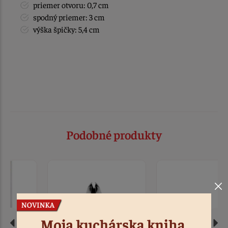
priemer otvoru: 0,7 cm
spodný priemer: 3 cm
výška špičky: 5,4 cm
Podobné produkty