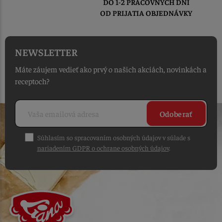
DO 1-2 PRACOVNÝCH DNÍ
OD PRIJATIA OBJEDNÁVKY
NEWSLETTER
Máte záujem vedieť ako prvý o našich akciách, novinkách a
receptoch?
Odoberať
Súhlasím so spracovaním osobných údajov v súlade s
nariadením GDPR o ochrane osobných údajov
.