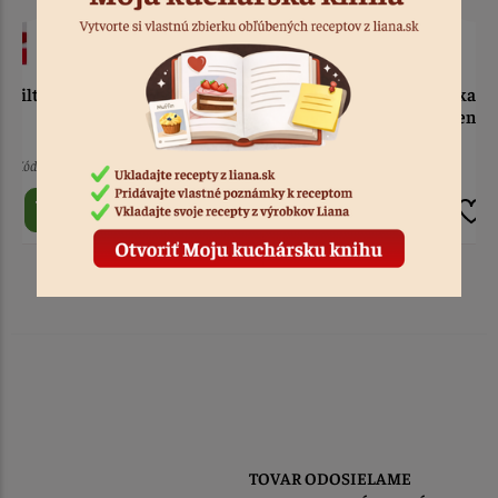
Zdobiaca špička Wilton
Zdobiaca špička 15 cípov
#70
hviezda otvorená 6B
Wilton
9 ks
Kód: 7160
5 ks
Kód: 3820
1,90 €
2,90 €
TOVAR ODOSIELAME