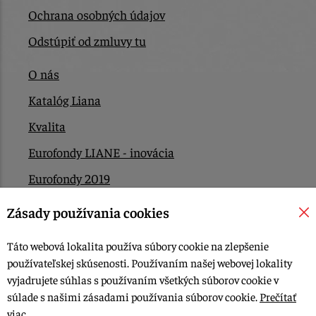
Ochrana osobných údajov
Odstúpiť od zmluvy tu
O nás
Katalóg Liana
Kvalita
Eurofondy LIANE - inovácia
Eurofondy 2019
Eurofondy 2022/2023
Zásady používania cookies
EÚ Plán obnovy
Táto webová lokalita používa súbory cookie na zlepšenie
Kontakt
používateľskej skúsenosti. Používaním našej webovej lokality
vyjadrujete súhlas s používaním všetkých súborov cookie v
súlade s našimi zásadami používania súborov cookie.
Prečítať
© 2015-2026, LIANA GOLIAŠ s.r.o. všetky práva vyhradené.
viac