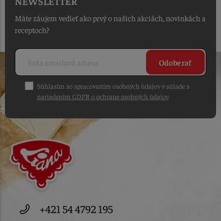
NEWSLETTER
Máte záujem vedieť ako prvý o našich akciách, novinkách a
receptoch?
Odoberať
Súhlasím so spracovaním osobných údajov v súlade s
nariadením GDPR o ochrane osobných údajov
.
+421 54 4792 195