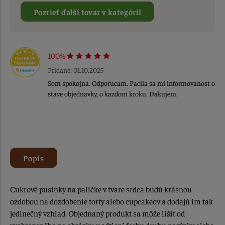
Pozrieť ďalší tovar v kategórií
100%
Pridané: 01.10.2025
Som spokojna. Odporucam. Pacila sa mi informovanost o
stave objednavky, o kazdom kroku. Dakujem.
Popis
Cukrové pusinky na paličke v tvare srdca budú krásnou
ozdobou na dozdobenie torty alebo cupcakeov a dodajú im tak
jedinečný vzhľad. Objednaný produkt sa môže líšiť od