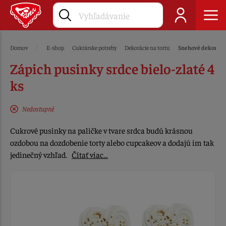
Domov
E-shop
Cukrárske potreby
Dekorácie na tortu
Snehové dekoráci
Zápich pusinky srdce bielo-zlaté 4
ks
Nedostupné
Cukrové pusinky na paličke v tvare srdca budú krásnou
ozdobou na dozdobenie torty alebo cupcakeov a dodajú im tak
jedinečný vzhľad.
Čítať viac…