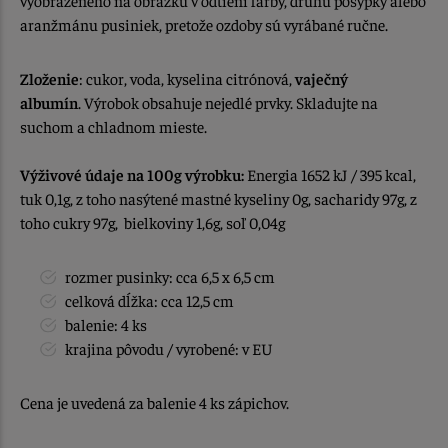
vyobrazeného na obrázku v odtieni farby, druhu posýpky alebo
aranžmánu pusiniek, pretože ozdoby sú vyrábané ručne.
Zloženie
: cukor, voda, kyselina citrónová,
vaječný
albumín
. Výrobok obsahuje nejedlé prvky. Skladujte na
suchom a chladnom mieste.
Výživové údaje na 100g výrobku:
Energia 1652 kJ / 395 kcal,
tuk 0,1g, z toho nasýtené mastné kyseliny 0g, sacharidy 97g, z
toho cukry 97g, bielkoviny 1,6g, soľ 0,04g
rozmer pusinky: cca 6,5 x 6,5 cm
celková dĺžka: cca 12,5 cm
balenie: 4 ks
krajina pôvodu / vyrobené: v EU
Cena je uvedená za balenie 4 ks zápichov.