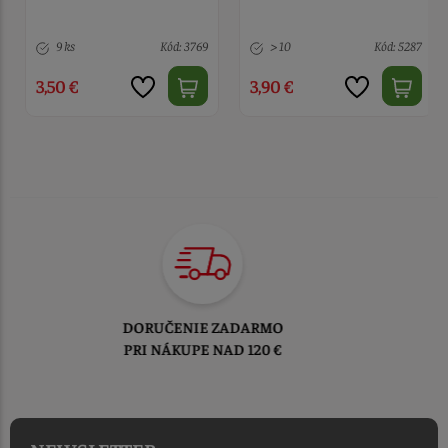
zlaté 2 mm 40 g
> 10
Kód: 5287
> 10
Kód: 4522
3,90 €
4,20 €
TOVAR ODOSIELAME
DO 1-2 PRACOVNÝCH DNÍ
OD PRIJATIA OBJEDNÁVKY