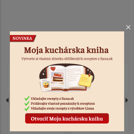
Podobné produkty
Pusinky biely mix 50 g
Posyp perličky lesklé