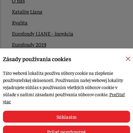
O nás
Katalóg Liana
Kvalita
Eurofondy LIANE - inovácia
Eurofondy 2019
Eurofondy 2022/2023
Zásady používania cookies
EÚ Plán obnovy
Táto webová lokalita používa súbory cookie na zlepšenie
Kontakt
používateľskej skúsenosti. Používaním našej webovej lokality
vyjadrujete súhlas s používaním všetkých súborov cookie v
súlade s našimi zásadami používania súborov cookie.
Prečítať
© 2015-2026, LIANA GOLIAŠ s.r.o. všetky práva vyhradené.
viac
Upraviť nastavenia Cookies
Web dizajn: MARLOW DESIGN
Súhlasím
Prijať nevyhnutné