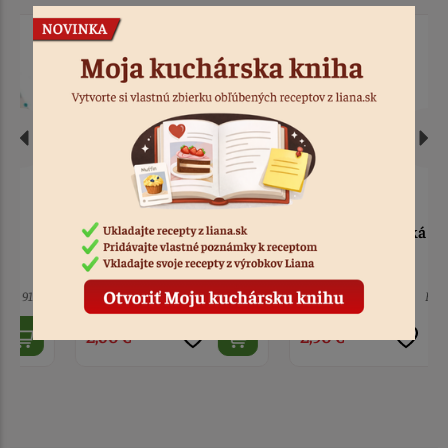
Servítky vesmír 10 ks
Servítky zvieratká 20 ks
10 ks
Kód: 9115
3 ks
Kód: 9114
2,60 €
2,90 €