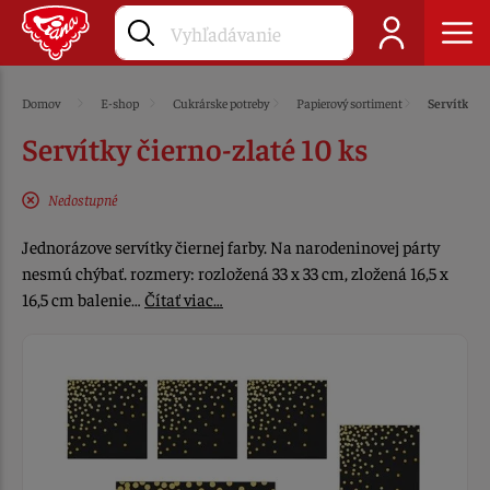
Domov
E-shop
Cukrárske potreby
Papierový sortiment
Servítky
Servítky čierno-zlaté 10 ks
Nedostupné
Jednorázove servítky čiernej farby. Na narodeninovej párty
nesmú chýbať. rozmery: rozložená 33 x 33 cm, zložená 16,5 x
16,5 cm balenie…
Čítať viac…