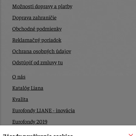
Možnosti dopravy a platby
Doprava zahraničie
Obchodné podmienky
Reklamačný poriadok
Ochrana osobných údajov
Odstúpiť od zmluvy tu
O nás
Katalóg Liana
Kvalita
Eurofondy LIANE - inovácia
Eurofondy 2019
Eurofondy 2022/2023
Zásady používania cookies