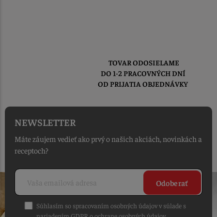
TOVAR ODOSIELAME
DO 1-2 PRACOVNÝCH DNÍ
OD PRIJATIA OBJEDNÁVKY
NEWSLETTER
Máte záujem vedieť ako prvý o našich akciách, novinkách a
receptoch?
Odoberať
Súhlasím so spracovaním osobných údajov v súlade s
nariadením GDPR o ochrane osobných údajov
.