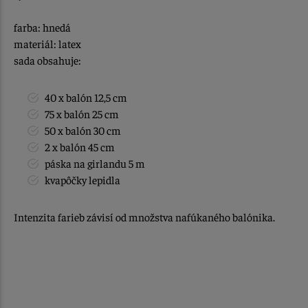
farba: hnedá
materiál: latex
sada obsahuje:
40 x balón 12,5 cm
75 x balón 25 cm
50 x balón 30 cm
2 x balón 45 cm
páska na girlandu 5 m
kvapôčky lepidla
Intenzita farieb závisí od množstva nafúkaného balónika.