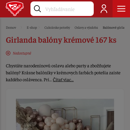
Domov
E-shop
Cukrárske potreby
Oslavy a výzdoba
Balónové girland
Girlanda balóny krémové 167 ks
Nedostupné
Chystáte narodeninovú oslavu alebo party a zbožňujete
balóny? Krásne balóniky v krémovych farbách potešia zaiste
každého oslávenca. Pri…
Čítať viac…