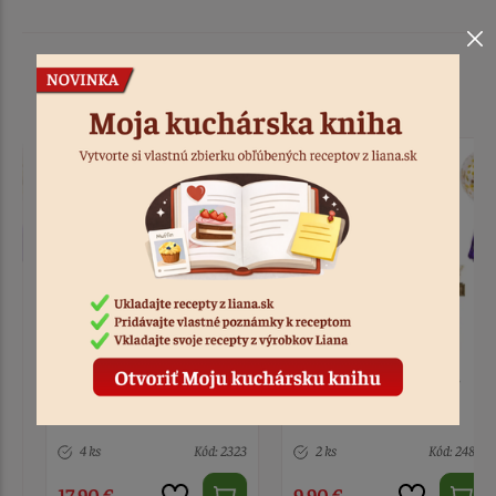
Podobné produkty
Girlanda balóny ružovo-
Girlanda balóny bielo-
zlaté 148 ks
fialovo-zlaté 102 ks
4 ks
Kód: 2323
2 ks
Kód: 2480
17,90 €
9,90 €