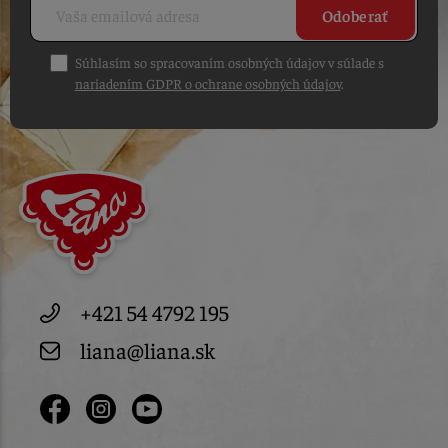
Odoberať
Súhlasím so spracovaním osobných údajov v súlade s
nariadením GDPR o ochrane osobných údajov
.
+421 54 4792 195
liana@liana.sk