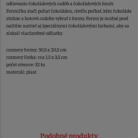
odlievanie čokoládových ozdôb a čokoládových hmôt.
Formičku stačí poliať čokoládou, chvíľu počkať, kým čokoláda
stuhne a hotovú ozdobu vybrať z formy. Formy je možné pred
nalitím natrieť aj špeciálnymi čokoládovými farbami, aby sa
získali viacfarebné odliatky.
rozmery formy: 30,5 x 20,5 cm
rozmery lístka: cca 1,5 x 3,5 cm
počet otvorov: 32 ks
materiál: plast
Podobné produkty