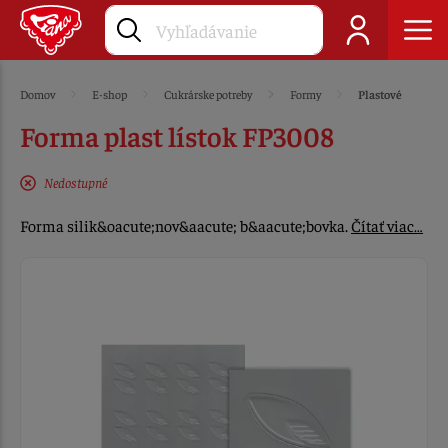
Domov
E-shop
Cukrárske potreby
Formy
Plastové
Forma plast lístok FP3008
Nedostupné
Forma silik&oacute;nov&aacute; b&aacute;bovka.
Čítať viac…