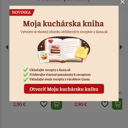
Forma plast lístky
Forma plast lístky
FP3003
FP3006
6 ks
Kód: 8196
> 10
Kód: 9653
2,90 €
2,90 €