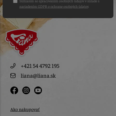
Súhlasím so spracovaním osobných údajov v súlade s
nariadením GDPR o ochrane osobných údajov
.
+421 54 4792 195
liana@liana.sk
Ako nakupovať