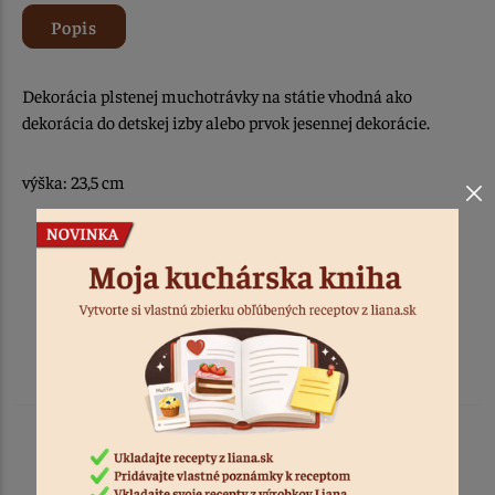
Popis
Dekorácia plstenej muchotrávky na státie vhodná ako
dekorácia do detskej izby alebo prvok jesennej dekorácie.
výška: 23,5 cm