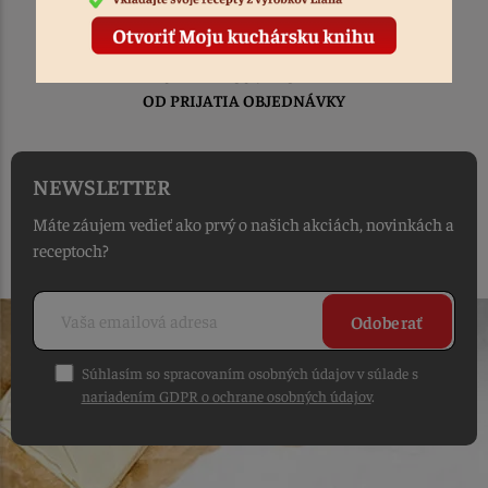
TOVAR ODOSIELAME
DO 1-2 PRACOVNÝCH DNÍ
OD PRIJATIA OBJEDNÁVKY
NEWSLETTER
Máte záujem vedieť ako prvý o našich akciách, novinkách a
receptoch?
Odoberať
Súhlasím so spracovaním osobných údajov v súlade s
nariadením GDPR o ochrane osobných údajov
.