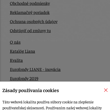
Obchodné podmienky
Reklamačný poriadok
Ochrana osobných údajov
Odstúpiť od zmluvy tu
O nás
Katalóg Liana
Kvalita
Eurofondy LIANE - inovácia
Eurofondy 2019
Eurofondy 2022/2023
Zásady používania cookies
EÚ Plán obnovy
Táto webová lokalita používa súbory cookie na zlepšenie
Kontakt
používateľskej skúsenosti. Používaním našej webovej lokality