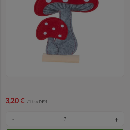
3,20 €
/ 1 ks s DPH
-
+