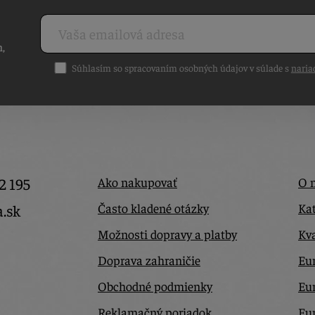
h,
Súhlasím so spracovaním osobných údajov v súlade s
naria
2 195
Ako nakupovať
O 
Často kladené otázky
Kat
a.sk
Možnosti dopravy a platby
Kva
Doprava zahraničie
Eur
Obchodné podmienky
Eu
Reklamačný poriadok
Eu