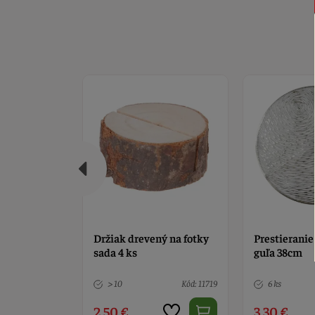
ý na fotky
Prestieranie strieborné
Prestieranie
guľa 38cm
38cm
Kód: 11719
6 ks
Kód: 7939
1 ks
3,30 €
3,30 €