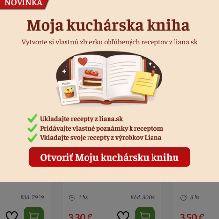
Podobné produkty
 zlaté guľa
Soška Mikuláš biela
Krúžok na s
motýľ - 2 ks
Kód: 8004
8 ks
Kód: 9558
2 ks
3,50 €
5,50 €