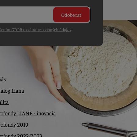
Odoberať
dením GDPR o ochrane osobných údajov
.
nás
alóg Liana
lita
ofondy LIANE - inovácia
rofondy 2019
rofondy 2022/2023