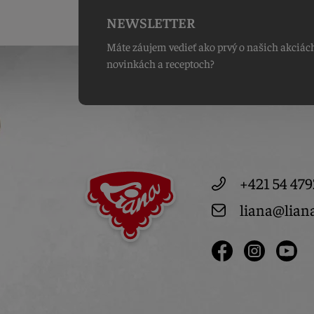
NEWSLETTER
Máte záujem vedieť ako prvý o našich akciác
novinkách a receptoch?
+421 54 479
liana@lian