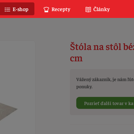
E-shop
Recepty
Články
Štóla na stôl b
cm
Vážený zákazník, je nám ľúto
ponuky.
Pozrieť ďalší tovar v ka