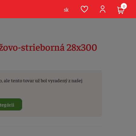
0
sk
éžovo-strieborná 28x300
, ale tento tovar už bol vyradený z našej
tegórií