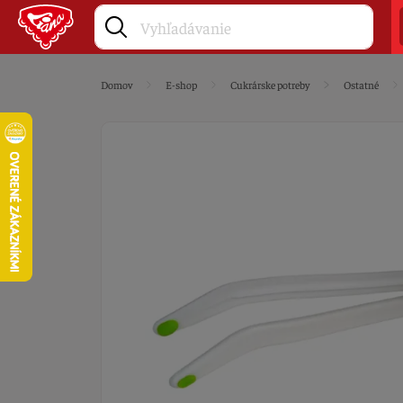
Domov
E-shop
Cukrárske potreby
Ostatné