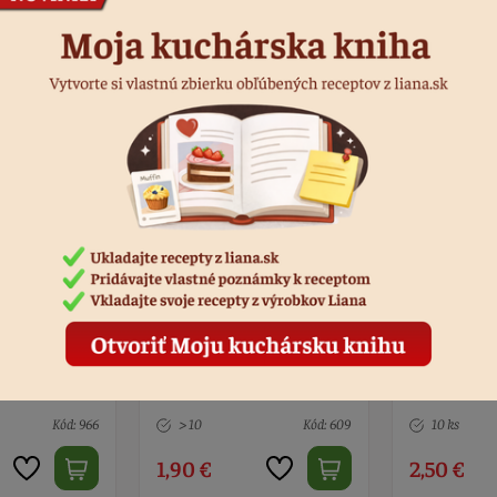
Podobné produkty
- kov, 3,3 cm
Kliešte nerez so zúbkami
Pinzeta na
20,5 cm
14 cm
Kód: 609
10 ks
Kód: 8695
5 ks
2,50 €
2,90 €