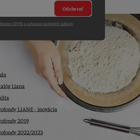
Odoberať
dením GDPR o ochrane osobných údajov
.
nás
alóg Liana
lita
ofondy LIANE - inovácia
rofondy 2019
rofondy 2022/2023