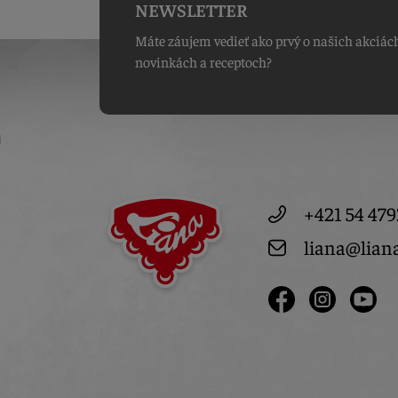
NEWSLETTER
Máte záujem vedieť ako prvý o našich akciác
novinkách a receptoch?
+421 54 479
liana@lian