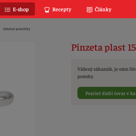
E-shop
Recepty
Články
Ostatné pomôcky
Pinzeta plast 1
Vážený zákazník, je nám ľúto
ponuky.
Pozrieť ďalší tovar v ka