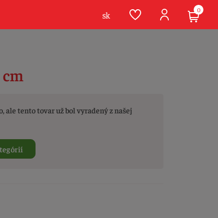
0
sk
5 cm
, ale tento tovar už bol vyradený z našej
tegórií