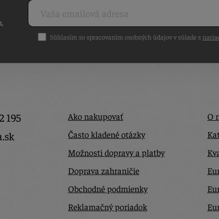
h,
Súhlasím so spracovaním osobných údajov v súlade s
naria
2 195
Ako nakupovať
O 
Často kladené otázky
Kat
a.sk
Možnosti dopravy a platby
Kva
Doprava zahraničie
Eur
Obchodné podmienky
Eu
Reklamačný poriadok
Eu