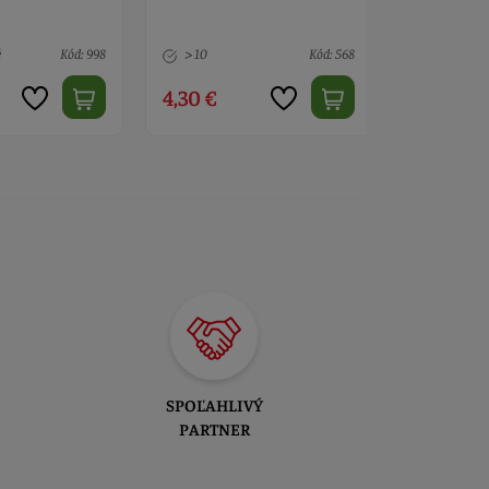
malý 8 x 5 cm
cesta
Kód: 568
9 ks
Kód: 594
2 ks
4,50 €
4,90 €
SPOĽAHLIVÝ
PARTNER