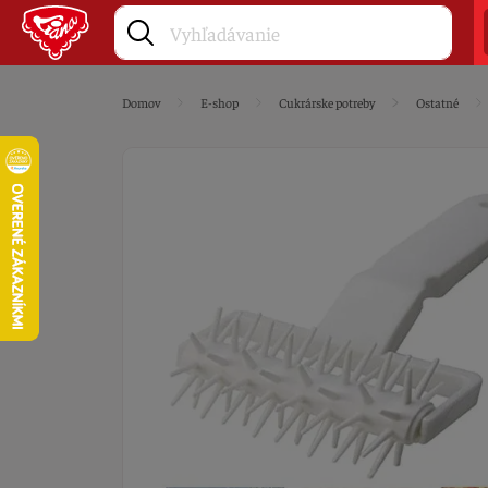
Domov
E-shop
Cukrárske potreby
Ostatné