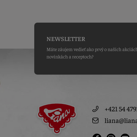
NEWSLETTER
Máte záujem vedieť ako prvý o našich akciác
novinkách a receptoch?
+421 54 479
liana@lian