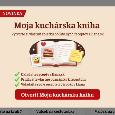
Podobné produkty
sto zúbky
Valček na cesto kruh - 8
Fólia na peč