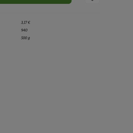
3,17 €
940
500 g