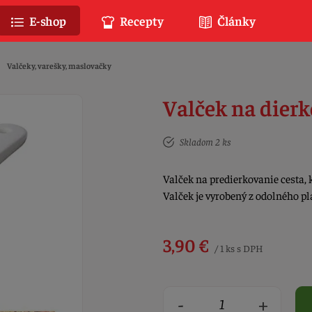
E-shop
Recepty
Články
Valčeky, varešky, maslovačky
Valček na dierk
Skladom 2 ks
Valček na predierkovanie cesta,
Valček je vyrobený z odolného p
3,90 €
/ 1 ks s DPH
-
+