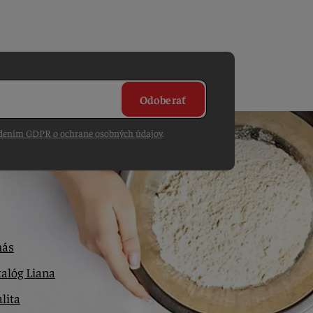
Odoberať
dením GDPR o ochrane osobných údajov
.
nás
alóg Liana
lita