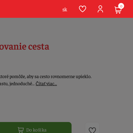
0
sk
ovanie cesta
 ktoré pomôže, aby sa cesto rovnomerne upieklo.
lastu, jednoduché…
Čítať viac…
Do košíka