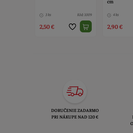
cm
16x8 cm
Kód: 1009
4 ks
Kód: 938
10 ks
2,90 €
3,60 €
DORUČENIE ZADARMO
PRI NÁKUPE NAD 120 €
O