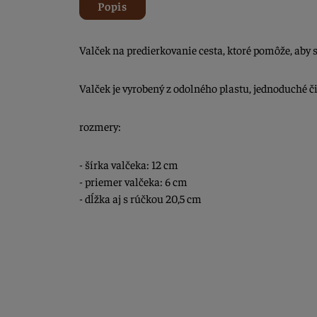
Popis
Valček na predierkovanie cesta, ktoré pomôže, aby 
Valček je vyrobený z odolného plastu, jednoduché či
rozmery:
- šírka valčeka: 12 cm
- priemer valčeka: 6 cm
- dĺžka aj s rúčkou 20,5 cm