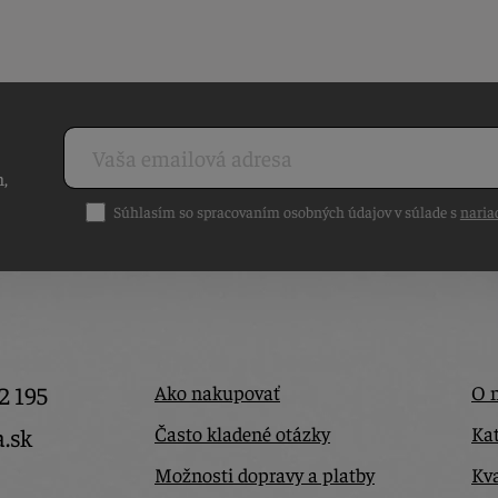
h,
Súhlasím so spracovaním osobných údajov v súlade s
naria
2 195
Ako nakupovať
O 
Často kladené otázky
Kat
a.sk
Možnosti dopravy a platby
Kva