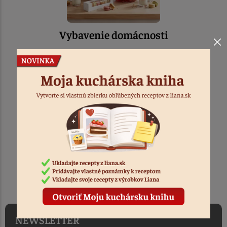
Vybavenie domácnosti
TOVAR ODOSIELAME
DO 1-2 PRACOVNÝCH DNÍ
OD PRIJATIA OBJEDNÁVKY
NEWSLETTER