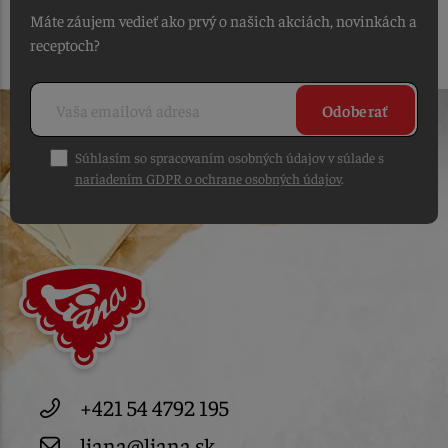
Máte záujem vedieť ako prvý o našich akciách, novinkách a
receptoch?
Odoberať
Súhlasím so spracovaním osobných údajov v súlade s
nariadením GDPR o ochrane osobných údajov
.
+421 54 4792 195
liana@liana.sk