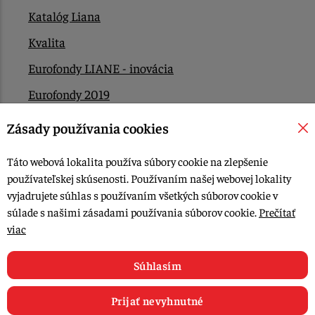
Katalóg Liana
Kvalita
Eurofondy LIANE - inovácia
Eurofondy 2019
Eurofondy 2022/2023
Zásady používania cookies
EÚ Plán obnovy
Táto webová lokalita používa súbory cookie na zlepšenie
Kontakt
používateľskej skúsenosti. Používaním našej webovej lokality
vyjadrujete súhlas s používaním všetkých súborov cookie v
súlade s našimi zásadami používania súborov cookie.
Prečítať
© 2015-2026, LIANA GOLIAŠ s.r.o. všetky práva vyhradené.
viac
Upraviť nastavenia Cookies
Web dizajn: MARLOW DESIGN
Súhlasím
Prijať nevyhnutné