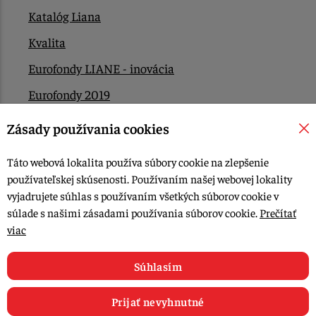
Katalóg Liana
Kvalita
Eurofondy LIANE - inovácia
Eurofondy 2019
Eurofondy 2022/2023
Zásady používania cookies
EÚ Plán obnovy
Táto webová lokalita používa súbory cookie na zlepšenie
Kontakt
používateľskej skúsenosti. Používaním našej webovej lokality
vyjadrujete súhlas s používaním všetkých súborov cookie v
súlade s našimi zásadami používania súborov cookie.
Prečítať
© 2015-2026, LIANA GOLIAŠ s.r.o. všetky práva vyhradené.
viac
Upraviť nastavenia Cookies
Web dizajn: MARLOW DESIGN
Súhlasím
Prijať nevyhnutné