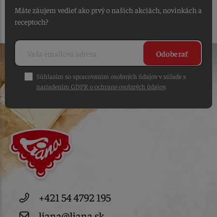
Máte záujem vedieť ako prvý o našich akciách, novinkách a
receptoch?
Odoberať
Súhlasím so spracovaním osobných údajov v súlade s
nariadením GDPR o ochrane osobných údajov
.
+421 54 4792 195
liana@liana.sk