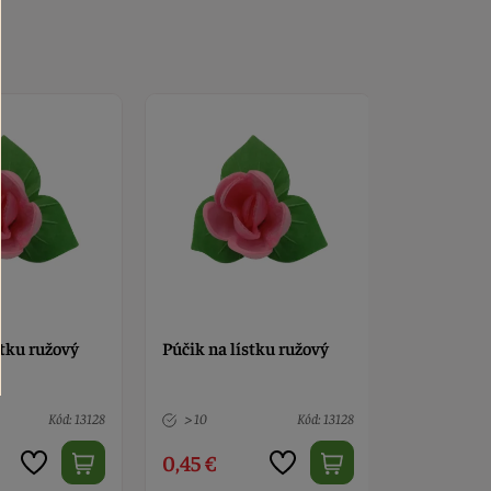
stku ružový
Púčik na lístku ružový
Púčik na l
Kód: 13128
> 10
Kód: 13128
> 10
0,45 €
0,45 €