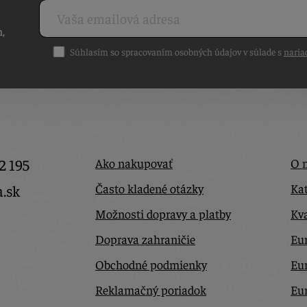
h,
Súhlasím so spracovaním osobných údajov v súlade s
naria
2 195
Ako nakupovať
O 
Často kladené otázky
Kat
a.sk
Možnosti dopravy a platby
Kva
Doprava zahraničie
Eur
Obchodné podmienky
Eu
Reklamačný poriadok
Eu