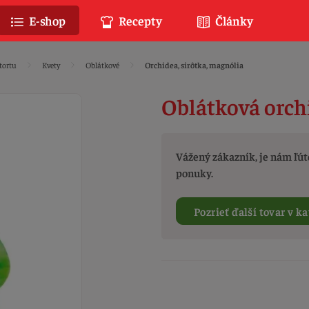
E-shop
Recepty
Články
tortu
Kvety
Oblátkové
Orchidea, sirôtka, magnólia
Oblátková orch
Vážený zákazník, je nám ľúto
ponuky.
Pozrieť ďalší tovar v ka