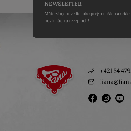
NEWSLETTER
Máte záujem vedieť ako prvý o našich akciác
novinkách a receptoch?
+421 54 479
liana@lian