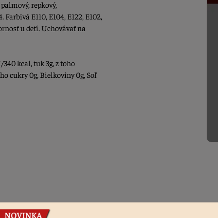
 palmový, repkový,
4. Farbivá E110, E104, E122, E102,
ornosť u detí. Uchovávať na
/340 kcal, tuk 3g, z toho
ho cukry 0g, Bielkoviny 0g, Soľ