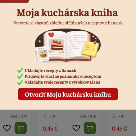
Podobné produkty
tku ružový
Púčik na lístku ružový
Púčik na lí
Kód: 13128
> 10
Kód: 13128
> 10
0,45 €
0,45 €