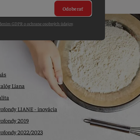
Odoberať
dením GDPR o ochrane osobných údajov
.
nás
alóg Liana
lita
ofondy LIANE - inovácia
rofondy 2019
rofondy 2022/2023