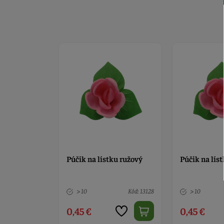
ku ružový
Púčik na lístku ružový
Púčik na lís
Kód: 13128
> 10
Kód: 13128
> 10
0,45 €
0,45 €