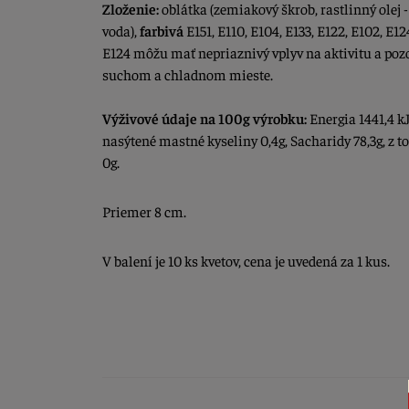
Zloženie:
oblátka (zemiakový škrob, rastlinný olej -
voda),
farbivá
E151, E110, E104, E133, E122, E102, E12
E124 môžu mať nepriaznivý vplyv na aktivitu a poz
suchom a chladnom mieste.
Výživové údaje na 100g výrobku:
Energia 1441,4 kJ
nasýtené mastné kyseliny 0,4g, Sacharidy 78,3g, z to
0g.
Priemer 8 cm.
V balení je 10 ks kvetov, cena je uvedená za 1 kus.