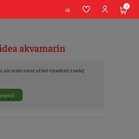
0
sk
idea akvamarín
, ale tento tovar už bol vyradený z našej
tegórií