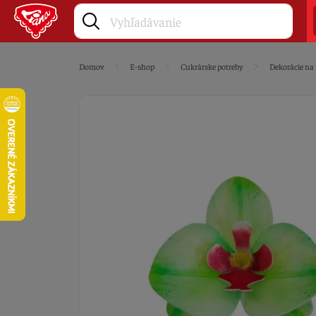
Domov
E-shop
Cukrárske potreby
Dekorácie na 