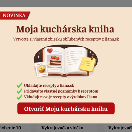
Podobné produkty
a vločka
Vykrajovačky panáčik
Vykrajovač