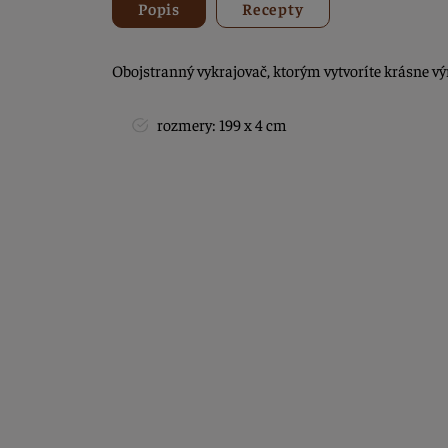
Popis
Recepty
Obojstranný vykrajovač, ktorým vytvoríte krásne výr
rozmery: 199 x 4 cm