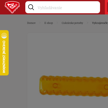
Domov
E-shop
Cukrárske potreby
Vykrajovačk