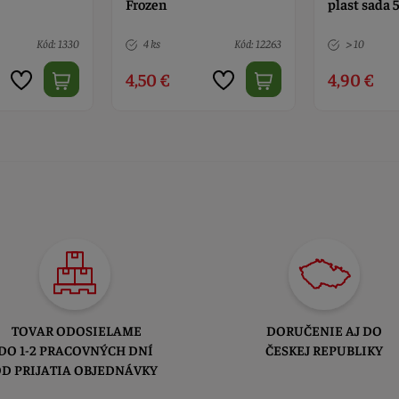
plast sada 5 ks
perníčky a 
veľké 4 ks
Kód: 12263
> 10
Kód: 11769
Nedostupn
4,90 €
6,10 €
TOVAR ODOSIELAME
DORUČENIE AJ DO
DO 1-2 PRACOVNÝCH DNÍ
ČESKEJ REPUBLIKY
D PRIJATIA OBJEDNÁVKY