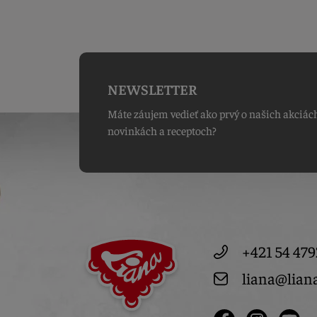
NEWSLETTER
Máte záujem vedieť ako prvý o našich akciác
novinkách a receptoch?
+421 54 479
liana@lian