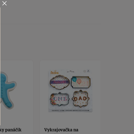
ka na
Vykrajovačka
Šablóny n