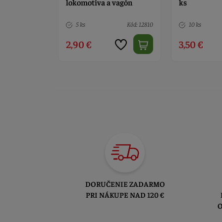
 vagón
ks
Frozen
Kód: 12810
10 ks
Kód: 1330
4 ks
3,50 €
4,50 €
DORUČENIE ZADARMO
PRI NÁKUPE NAD 120 €
O