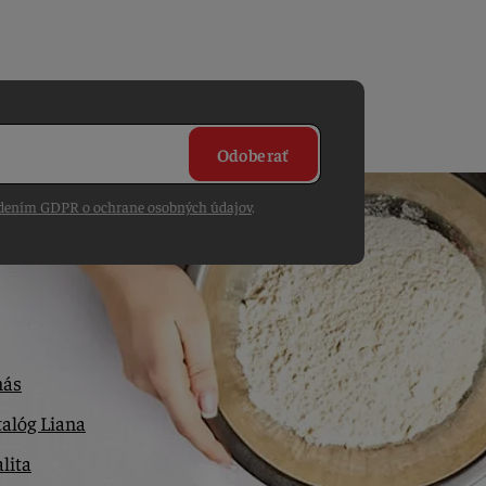
Odoberať
dením GDPR o ochrane osobných údajov
.
nás
alóg Liana
lita