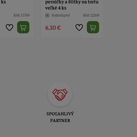
štítky na tortu
lokomotíva a vagón
ks
é
Kód: 12269
5 ks
Kód: 12810
10 ks
2,90 €
3,50 €
SPOĽAHLIVÝ
PARTNER