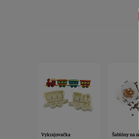
Šablóny na zdobenie 10
Vykrajovačk