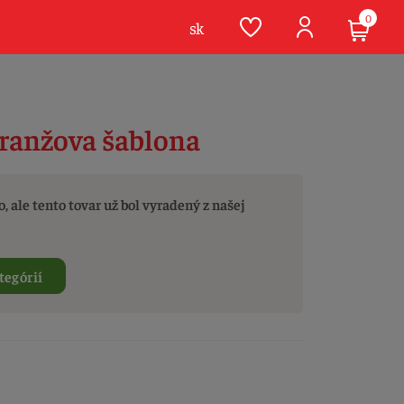
0
sk
ranžova šablona
, ale tento tovar už bol vyradený z našej
tegórií