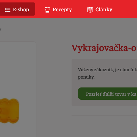
E-shop
Recepty
Články
y
Vykrajovačka-o
Vážený zákazník, je nám ľúto
ponuky.
Pozrieť ďalší tovar v ka