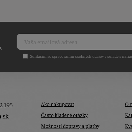
h,
Súhlasím so spracovaním osobných údajov v súlade s
naria
2 195
Ako nakupovať
O 
Často kladené otázky
Kat
a.sk
Možnosti dopravy a platby
Kva