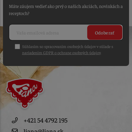
Máte záujem vedieť ako prvý o našich akciách, novinkách a
receptoch?
Odoberať
Súhlasím so spracovaním osobných údajov v súlade s
nariadením GDPR o ochrane osobných údajov
.
+421 54 4792 195
liana@liana.sk