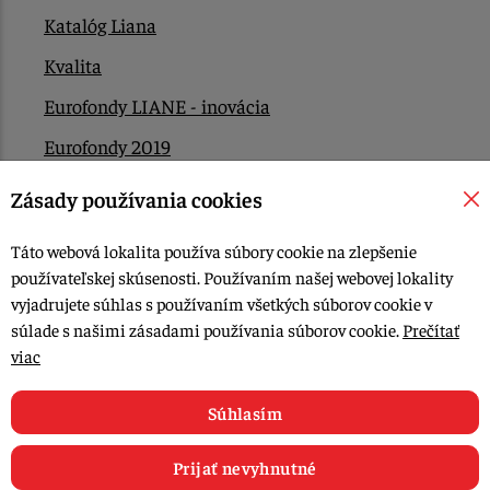
Katalóg Liana
Kvalita
Eurofondy LIANE - inovácia
Eurofondy 2019
Eurofondy 2022/2023
Zásady používania cookies
EÚ Plán obnovy
Táto webová lokalita používa súbory cookie na zlepšenie
Kontakt
používateľskej skúsenosti. Používaním našej webovej lokality
vyjadrujete súhlas s používaním všetkých súborov cookie v
súlade s našimi zásadami používania súborov cookie.
Prečítať
© 2015-2026, LIANA GOLIAŠ s.r.o. všetky práva vyhradené.
viac
Upraviť nastavenia Cookies
Web dizajn: MARLOW DESIGN
Súhlasím
Prijať nevyhnutné