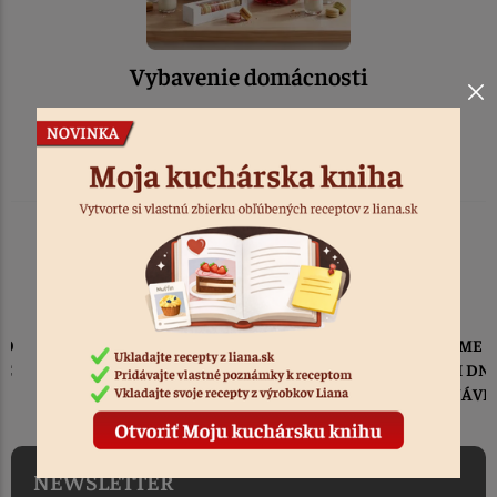
Vybavenie domácnosti
TOVAR ODOSIELAME
DO 1-2 PRACOVNÝCH DNÍ
OD PRIJATIA OBJEDNÁVKY
NEWSLETTER