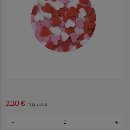
2,20 €
/ 1 ks s DPH
-
+