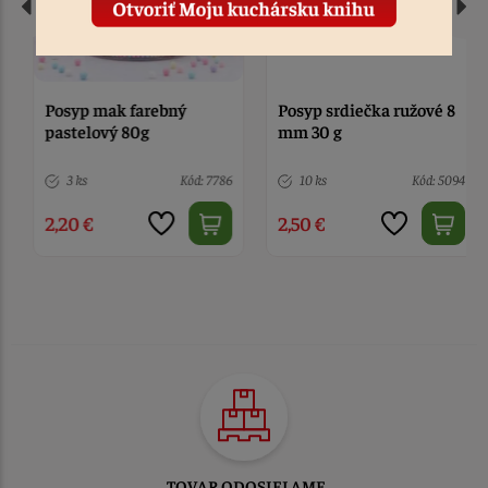
Posyp mak farebný
Posyp srdiečka ružové 8
pastelový 80g
mm 30 g
3 ks
Kód: 7786
10 ks
Kód: 5094
2,20 €
2,50 €
TOVAR ODOSIELAME