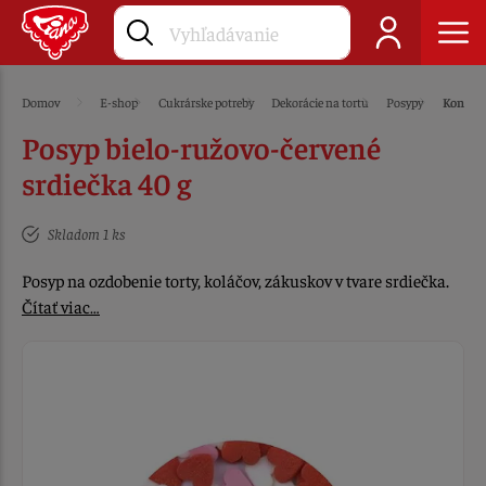
Domov
E-shop
Cukrárske potreby
Dekorácie na tortu
Posypy
Konfet
Posyp bielo-ružovo-červené
srdiečka 40 g
Skladom 1 ks
Posyp na ozdobenie torty, koláčov, zákuskov v tvare srdiečka.
Čítať viac…