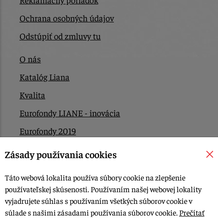
Ochrana osobných údajov
Odstúpiť od zmluvy tu
O nás
Katalóg Liana
Kvalita
Eurofondy LIANE - inovácia
Eurofondy 2019
Eurofondy 2022/2023
Zásady používania cookies
EÚ Plán obnovy
Táto webová lokalita používa súbory cookie na zlepšenie
Kontakt
používateľskej skúsenosti. Používaním našej webovej lokality
vyjadrujete súhlas s používaním všetkých súborov cookie v
súlade s našimi zásadami používania súborov cookie.
Prečítať
© 2015-2026, LIANA GOLIAŠ s.r.o. všetky práva vyhradené.