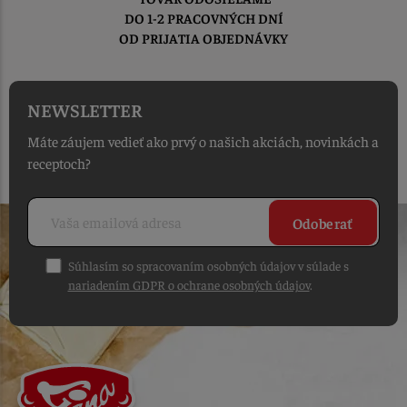
DO 1-2 PRACOVNÝCH DNÍ
OD PRIJATIA OBJEDNÁVKY
NEWSLETTER
Máte záujem vedieť ako prvý o našich akciách, novinkách a
receptoch?
Odoberať
Súhlasím so spracovaním osobných údajov v súlade s
nariadením GDPR o ochrane osobných údajov
.