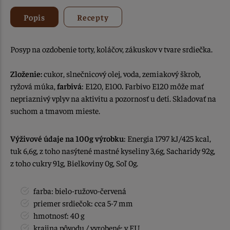
Popis
Recepty
Posyp na ozdobenie torty, koláčov, zákuskov v tvare srdiečka.
Zloženie:
cukor, slnečnicový olej, voda, zemiakový škrob,
ryžová múka,
farbivá
: E120, E100
.
Farbivo E120 môže mať
nepriaznivý vplyv na aktivitu a pozornosť u detí. Skladovať na
suchom a tmavom mieste.
Výživové údaje na 100g výrobku
: Energia 1797 kJ/425 kcal,
tuk 6,6g, z toho nasýtené mastné kyseliny 3,6g, Sacharidy 92g,
z toho cukry 91g, Bielkoviny 0g, Soľ 0g.
farba: bielo-ružovo-červená
priemer srdiečok: cca 5-7 mm
hmotnosť: 40 g
krajina pôvodu / vyrobené: v EU