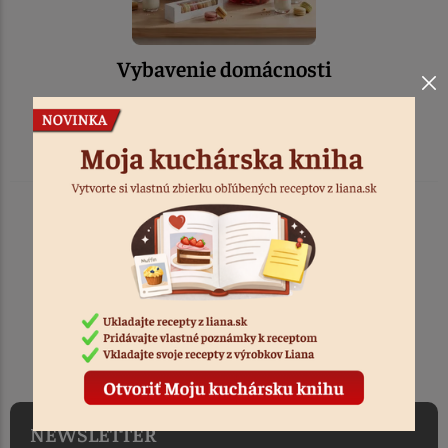
Vybavenie domácnosti
TOVAR ODOSIELAME
DO 1-2 PRACOVNÝCH DNÍ
OD PRIJATIA OBJEDNÁVKY
NEWSLETTER