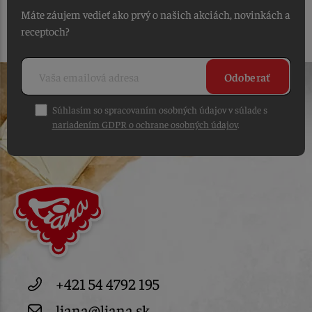
Máte záujem vedieť ako prvý o našich akciách, novinkách a
receptoch?
Odoberať
Súhlasím so spracovaním osobných údajov v súlade s
nariadením GDPR o ochrane osobných údajov
.
+421 54 4792 195
liana@liana.sk