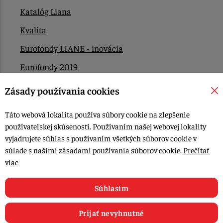
Katalóg Liana
Kvalita
Eurofondy LIANE - inovácia
Eurofondy 2019
Eurofondy 2022/2023
Zásady používania cookies
EÚ Plán obnovy
Táto webová lokalita používa súbory cookie na zlepšenie
Kontakt
používateľskej skúsenosti. Používaním našej webovej lokality
vyjadrujete súhlas s používaním všetkých súborov cookie v
súlade s našimi zásadami používania súborov cookie.
Prečítať
© 2015-2026, LIANA GOLIAŠ s.r.o. všetky práva vyhradené.
viac
Upraviť nastavenia Cookies
Web dizajn: MARLOW DESIGN
Súhlasím
Prijať nevyhnutné