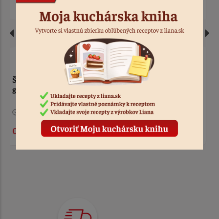
Kypriaci prášok do
Salajka - jelenia soľ 20 g
PERNÍKA Liana 20g
> 10
Kód: 7212
> 10
Kód: 7292
0,28 €
0,33 €