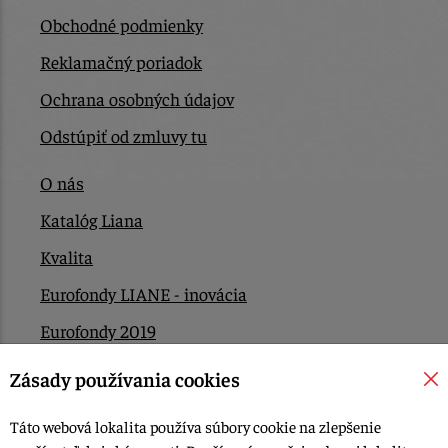
Obchodné podmienky
Reklamačný poriadok
Ochrana osobných údajov
Odstúpiť od zmluvy tu
O nás
Katalóg Liana
Kvalita
Eurofondy LIANE - inovácia
Eurofondy 2019
Eurofondy 2022/2023
Zásady používania cookies
EÚ Plán obnovy
Táto webová lokalita používa súbory cookie na zlepšenie
Kontakt