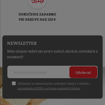
TOVAR ODOSIELAME
DO 1-2 PRACOVNÝCH DNÍ
OD PRIJATIA OBJEDNÁVKY
NEWSLETTER
Máte záujem vedieť ako prvý o našich akciách, novinkách a
receptoch?
Odoberať
Súhlasím so spracovaním osobných údajov v súlade s
nariadením GDPR o ochrane osobných údajov
.