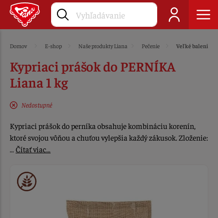
Domov
E-shop
Naše produkty Liana
Pečenie
Veľké balenie
Kypriaci prášok do PERNÍKA
Liana 1 kg
Nedostupné
Kypriaci prášok do perníka obsahuje kombináciu korenín,
ktoré svojou vôňou a chuťou vylepšia každý zákusok. Zloženie:
…
Čítať viac…