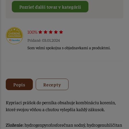
Pozrieť ďalší tovar v kategórií
100%
Pridané: 03.01.2024
Som velmi spokojna s objednavkami a produktmi.
Popis
Recepty
Kypriaci prášok do perníka obsahuje kombináciu korenín,
ktoré svojou vôňou a chuťou vylepšia každý zákusok.
Zloženie:
hydrogenpyrofosforečnan sodný, hydrogenuhličitan