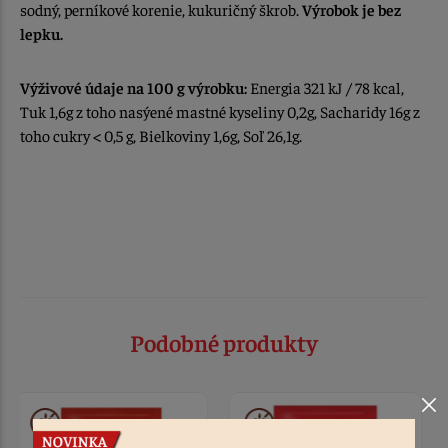
sodný, perníkové korenie, kukuričný škrob.
Výrobok je bez
lepku.
Výživové údaje na 100 g výrobku:
Energia 321 kJ / 78 kcal,
Tuk 1,6g z toho nasýené mastné kyseliny 0,2g, Sacharidy 16g z
toho cukry < 0,5 g, Bielkoviny 1,6g, Soľ 26,1g.
Podobné produkty