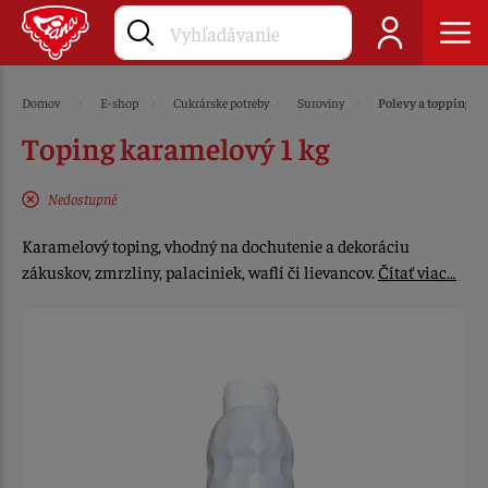
Domov
E-shop
Cukrárske potreby
Suroviny
Polevy a toppingy
Toping karamelový 1 kg
Nedostupné
Karamelový toping, vhodný na dochutenie a dekoráciu
zákuskov, zmrzliny, palaciniek, waflí či lievancov.
Čítať viac…