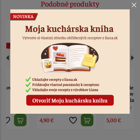
Podobné produkty
Zrkadlová poleva
LOTUS nátierka z
karamel 250g
karamelizovaných
sušienok Classic 400g
2 ks
Kód: 2350
Nedostupné
Kód: 3885
4,90 €
5,00 €