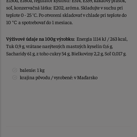
E150d, E160a, regulátor kyslosti: E514, E339, kakaový prášok,
soľ, konzervačná látka: E202, aróma. Skladujte v suchu pri
teplote 0 - 25 °C. Po otvorení skladovať v chlade pri teplote do
10
a spotrebovať do 1 mesiaca.
°C
Výživové údaje na 100g výrobku:
Energia 1114 kJ / 263 kcal,
Tuk 0,9 g, vrátane nasýtených mastných kyselín 0,6 g,
Sacharidy 61 g, z toho cukry 54 g, Bielkoviny 2,2 g, Soľ 0,017 g.
balenie: 1 kg
krajina pôvodu / vyrobené: v Maďarsko