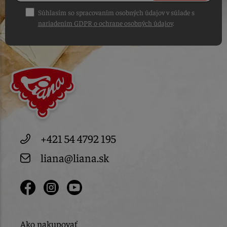
Súhlasím so spracovaním osobných údajov v súlade s
nariadením GDPR o ochrane osobných údajov
.
+421 54 4792 195
liana@liana.sk
Ako nakupovať