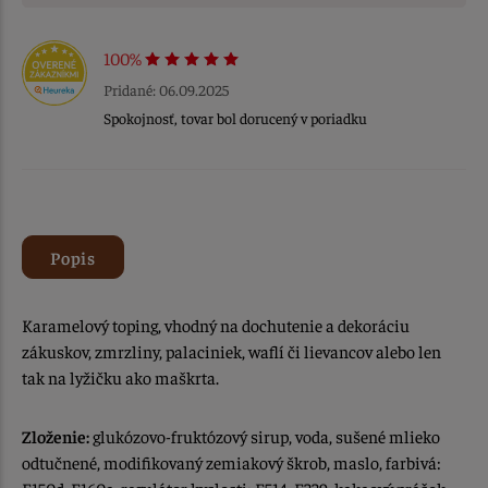
100%
Pridané: 06.09.2025
Spokojnosť, tovar bol dorucený v poriadku
Popis
Karamelový toping, vhodný na dochutenie a dekoráciu
zákuskov, zmrzliny, palaciniek, waflí či lievancov alebo len
tak na lyžičku ako maškrta.
Zloženie:
glukózovo-fruktózový sirup, voda, sušené mlieko
odtučnené, modifikovaný zemiakový škrob, maslo, farbivá: