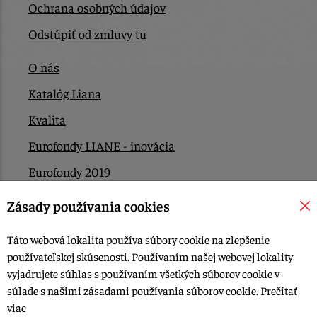
Ochrana osobných údajov
Odstúpiť od zmluvy tu
O nás
Katalóg Liana
Kvalita
Eurofondy LIANE - inovácia
Eurofondy 2019
Eurofondy 2022/2023
Zásady používania cookies
EÚ Plán obnovy
Táto webová lokalita používa súbory cookie na zlepšenie
Kontakt
používateľskej skúsenosti. Používaním našej webovej lokality
vyjadrujete súhlas s používaním všetkých súborov cookie v
súlade s našimi zásadami používania súborov cookie.
Prečítať
© 2015-2026, LIANA GOLIAŠ s.r.o. všetky práva vyhradené.
viac
Upraviť nastavenia Cookies