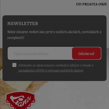
OD PRIJATIA OBJEDNÁVKY
NEWSLETTER
Máte záujem vedieť ako prvý o našich akciách, novinkách a
receptoch?
Odoberať
Súhlasím so spracovaním osobných údajov v súlade s
nariadením GDPR o ochrane osobných údajov
.