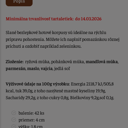
Popis
Minimálna trvanlivosť tartaletiek: do 14.03.2026
Slané bezlepkové hotové korpusy sú ideálne na rýchlu
prípravu pohostenia. Môžete ich naplniť pomazánkou rôznej
príchuti a ozdobiť napríklad zeleninkou.
Zloženie:
ryžová múka, pohánková múka,
mandľová múka
,
parmezán
,
maslo
,
vajcia
, jedlá soľ
Výživové údaje na 100g výrobku
: Energia 2118,7 kJ/505,8
kcal, tuk 39,0g, z toho nasýtené mastné kyseliny 19,9g,
Sacharidy 29,2g, z toho cukry 0,8g, Bielkoviny 9,2g,soľ 0,1g.
balenie: 42 ks
priemer: 4 cm
výška: 1,8 cm