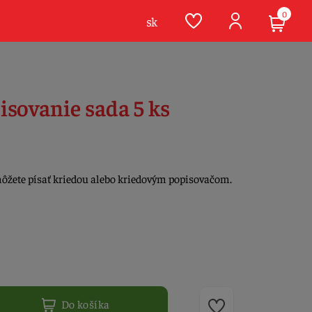
0
sk
isovanie sada 5 ks
môžete písať kriedou alebo kriedovým popisovačom.
Do košíka