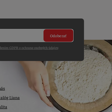
Odoberať
dením GDPR o ochrane osobných údajov
.
nás
alóg Liana
lita