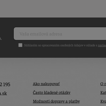
h,
Súhlasím so spracovaním osobných údajov v súlade s
naria
2 195
Ako nakupovať
O 
Často kladené otázky
Kat
a.sk
Možnosti dopravy a platby
Kva