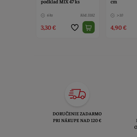
á 33 x 23,5
podklad MIX 47 ks
cm
Kód: 3783
6 ks
Kód: 3182
> 10
3,30 €
4,90 €
DORUČENIE ZADARMO
PRI NÁKUPE NAD 120 €
O