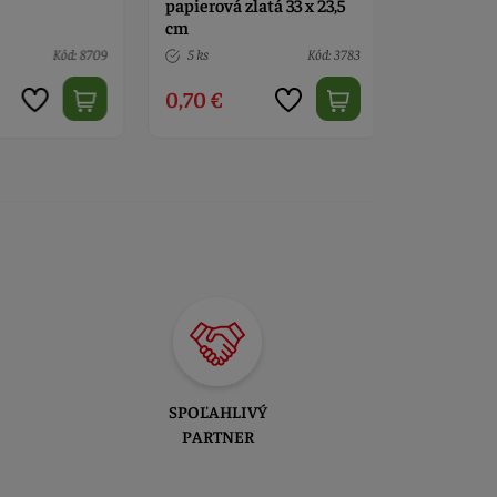
papierová zlatá 33 x 23,5
podklad M
cm
Kód: 8709
5 ks
Kód: 3783
6 ks
0,70 €
3,30 €
SPOĽAHLIVÝ
PARTNER