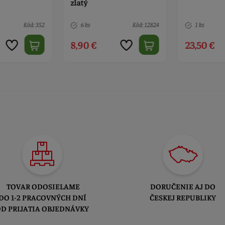
zlatý
Kód: 352
6 ks
Kód: 12824
1 ks
8,90 €
23,50 €
TOVAR ODOSIELAME
DORUČENIE AJ DO
DO 1-2 PRACOVNÝCH DNÍ
ČESKEJ REPUBLIKY
D PRIJATIA OBJEDNÁVKY