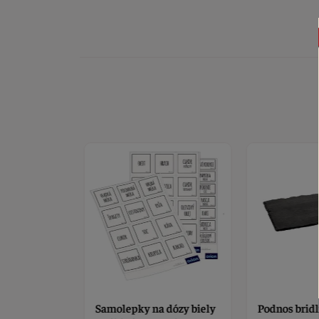
če
Samolepky na dózy biely
Podnos bridl