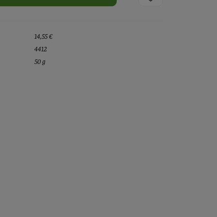
14,55 €
4412
50 g