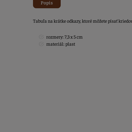
Popis
Tabuľa na krátke odkazy, ktoré môžete písať kried
rozmery: 7,3 x 5 cm
materiál: plast