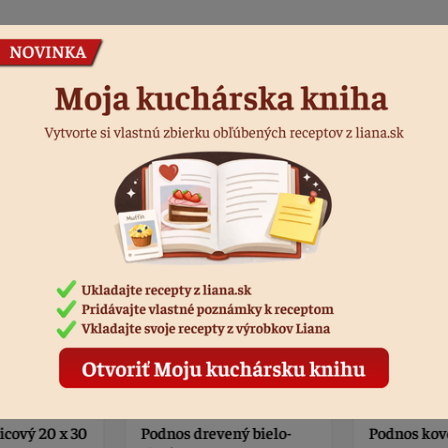
Podobné produkty
icový 20 x 30
Podnos drevený bielo-
Podnos kov