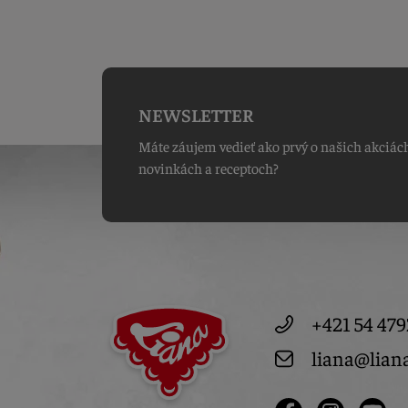
NEWSLETTER
Máte záujem vedieť ako prvý o našich akciác
novinkách a receptoch?
+421 54 479
liana@lian