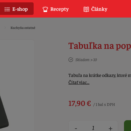
E-shop
Recepty
Články
Kuchyňa ostatné
Tabuľka na pop
Skladom > 10
Tabuľa na krátke odkazy, ktoré 
Čítať viac…
17,90 €
/ 1 bal s DPH
-
+