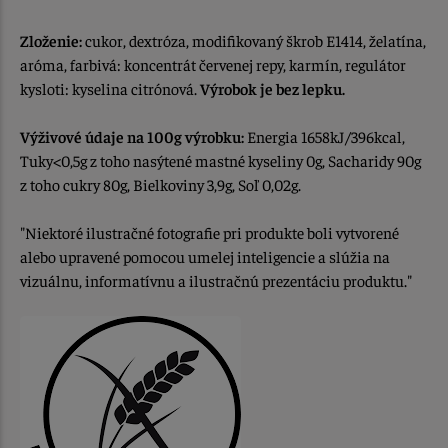
Zloženie:
cukor, dextróza, modifikovaný škrob E1414, želatína,
aróma, farbivá: koncentrát červenej repy, karmín, regulátor
kysloti: kyselina citrónová.
Výrobok je bez lepku.
Výživové údaje na 100g výrobku:
Energia 1658kJ/396kcal,
Tuky<0,5g z toho nasýtené mastné kyseliny 0g, Sacharidy 90g
z toho cukry 80g, Bielkoviny 3,9g, Soľ 0,02g.
"Niektoré ilustračné fotografie pri produkte boli vytvorené
alebo upravené pomocou umelej inteligencie a slúžia na
vizuálnu, informatívnu a ilustračnú prezentáciu produktu."