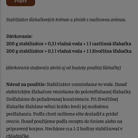
Stabilizátor šľahačkových krémov a plniek s malinovou arómou.
Dávkovanie:
200 g stabilizátor + 0,3 l vlažná voda + 1 l rastlinná šľahačka
200 g stabilizátor + 0,1 l vlažná voda + 1 l živočíšna šľahačka
(dávkovanie stužovača závisí aj od hustoty použitej šľahačky)
Návod na použitie:
Stabilizátor rozmiešame vo vode. Ihneď
elektrickým šľahačom vmiešame do polovyšľahanej šľahačky.
Došľaháme do požadovanej konzistencie. Pri živočíšnej
šľahačke šľaháme veľmi krátko kvoli jej možnému
prešľahaniu. Podľa chuti môžeme ešte dosladiť a pridať
ovocie. Ihneď použijeme podľa receptu do foriem alebo na
pripravený korpus. Necháme cca 1-2 hodiny stabilizovať v
chladničke.