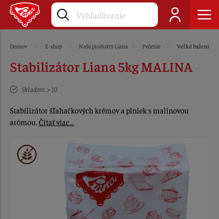
Domov
E-shop
Naše produkty Liana
Pečenie
Veľké balenie
Stabilizátor Liana 5kg MALINA
Skladom > 10
Stabilizátor šľahačkových krémov a plniek s malinovou
arómou.
Čítať viac…