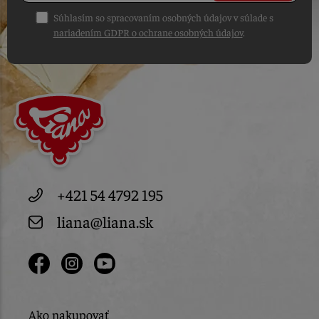
Súhlasím so spracovaním osobných údajov v súlade s
nariadením GDPR o ochrane osobných údajov
.
+421 54 4792 195
liana@liana.sk
Ako nakupovať