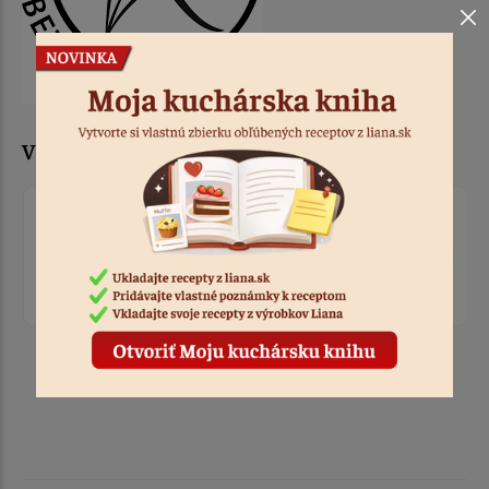
V týchto predajnach už dnes