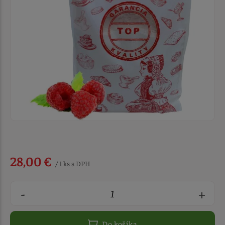
28,00 €
/ 1 ks s DPH
-
+
Do košíka